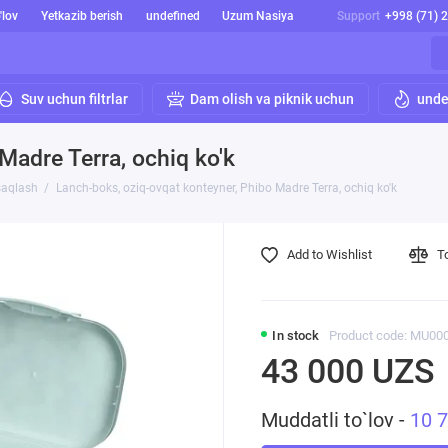
'lov
Yetkazib berish
undefined
Uzum Nasiya
Support
+998 (71) 
Suv uchun filtrlar
Dam olish va piknik uchun
unde
Madre Terra, ochiq ko'k
saqlash
Lanch-boks, oziq-ovqat konteyner, Phibo Madre Terra, ochiq ko'k
Add to Wishlist
T
In stock
Product code: MU00
43 000 UZS
Muddatli to`lov -
10 