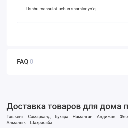
Ushbu mahsulot uchun sharhlar yoʻq.
FAQ
0
Доставка товаров для дома п
Ташкент
Самарканд
Бухара
Наманган
Андижан
Фер
Алмалык
Шахрисабз