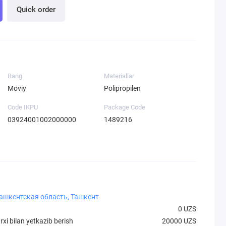
Quick order
Rang
Materiallar
Moviy
Polipropilen
Code IKPU
Package Code
03924001002000000
1489216
Ташкентская область, Ташкент
0 UZS
xi bilan yetkazib berish
20000 UZS