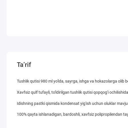
Ta’rif
Tushlik qutisi 980 ml yo'lda, sayrga, ishga va hokazolarga olib 
Xavfsiz qulf tufayli, to'ldirilgan tushlik qutisi qopqog'i ochilis
Idishning pastki qismida kondensat yig'ish uchun oluklar mavju
100% qayta ishlanadigan, bardoshli, xavfsiz polipropilendan t