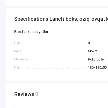
Specifications Lanch-boks, oziq-ovqat k
Barcha xususiyatlar
Hajmi, l
0,98
Rang
Moviy
Materiallar
Polipropilen
Hajmi
180x130x50
Reviews
0