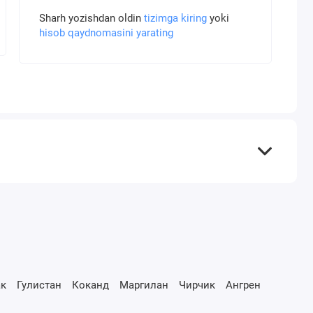
Sharh yozishdan oldin
tizimga kiring
yoki
hisob qaydnomasini yarating
к
Гулистан
Коканд
Маргилан
Чирчик
Ангрен