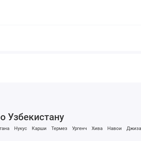
о Узбекистану
гана
Нукус
Карши
Термез
Ургенч
Хива
Навои
Джиза