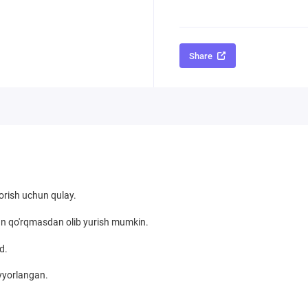
Share
borish uchun qulay.
hidan qo'rqmasdan olib yurish mumkin.
d.
ayyorlangan.