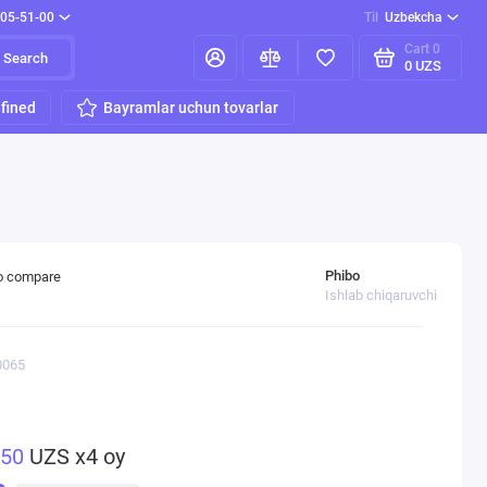
205-51-00
Til
Uzbekcha
Cart
0
Search
0 UZS
fined
Bayramlar uchun tovarlar
Phibo
o compare
Ishlab chiqaruvchi
0065
750
UZS x4 oy