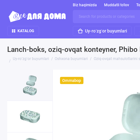
Biz haqimizda
Muddatli to'lov
To
Uy-roʻzgʻor buyumlari
KATALOG
Lanch-boks, oziq-ovqat konteyner, Phibo 
Uy-roʻzgʻor buyumlari
Oshxona buyumlari
Oziq-ovqat mahsulotlarini 
Ommabop