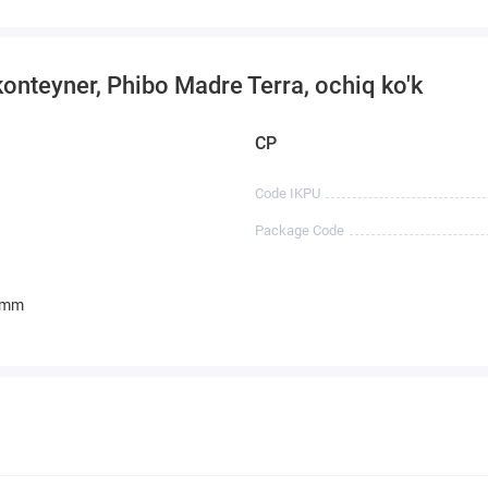
onteyner, Phibo Madre Terra, ochiq ko'k
CP
Code IKPU
Package Code
 mm