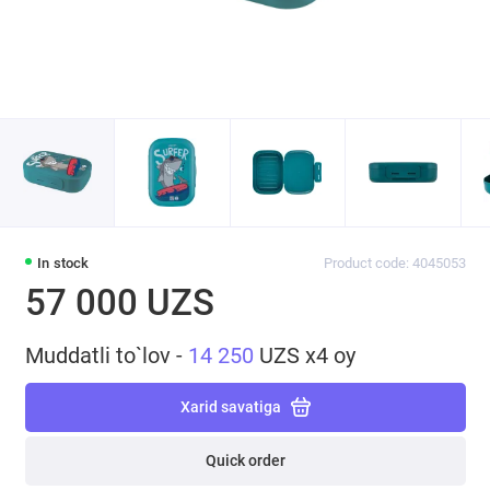
In stock
Product code: 4045053
57 000 UZS
Muddatli to`lov -
14 250
UZS x4 oy
Xarid savatiga
Quick order