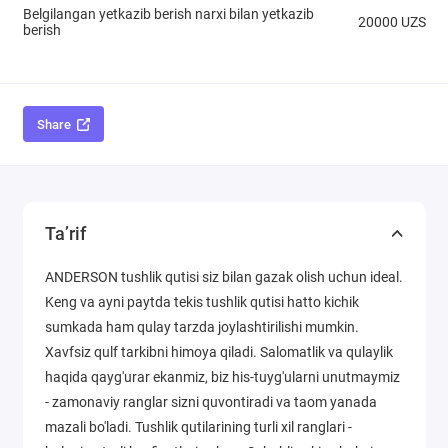
Belgilangan yetkazib berish narxi bilan yetkazib
20000 UZS
berish
Share
Ta’rif
ANDERSON tushlik qutisi siz bilan gazak olish uchun ideal.
Keng va ayni paytda tekis tushlik qutisi hatto kichik
sumkada ham qulay tarzda joylashtirilishi mumkin.
Xavfsiz qulf tarkibni himoya qiladi. Salomatlik va qulaylik
haqida qayg'urar ekanmiz, biz his-tuyg'ularni unutmaymiz
- zamonaviy ranglar sizni quvontiradi va taom yanada
mazali bo'ladi. Tushlik qutilarining turli xil ranglari -