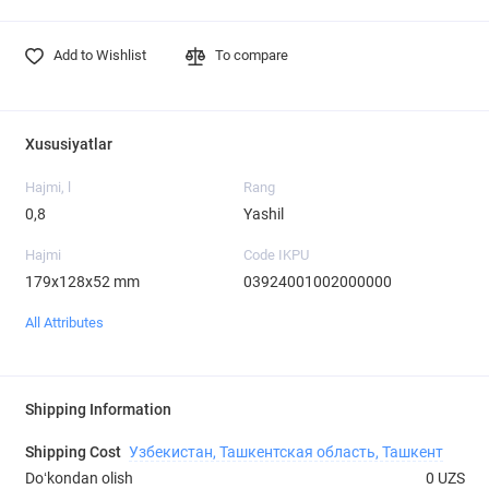
Add to Wishlist
To compare
Xususiyatlar
Hajmi, l
Rang
0,8
Yashil
Hajmi
Code IKPU
179х128х52 mm
03924001002000000
All Attributes
Shipping Information
Shipping Cost
Узбекистан, Ташкентская область, Ташкент
Doʻkondan olish
0 UZS