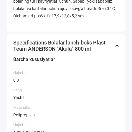
bolaning turli kayfiyatlari uchun. Sababli yoki sababsiz
bolalar va kattalar uchun ajoyib sovg'a bo'ladi: -5 +70 ° C.
Olchamlari (LxWxH): 17,9x12,8x5,2 sm
Specifications Bolalar lanch-boks Plast
Team ANDERSON "Akula" 800 ml
Barcha xususiyatlar
Hajmi, l
0,8
Rang
Yashil
Materiallar
Polipropilen
Hajmi