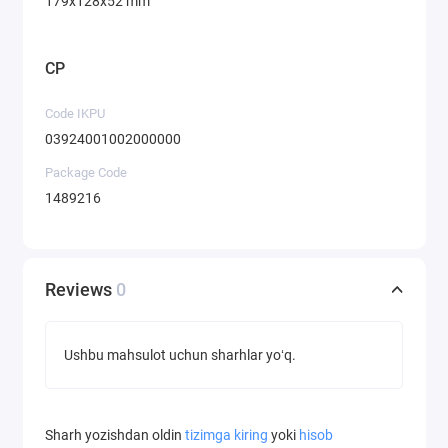
179х128х52 mm
CP
Code IKPU
03924001002000000
Package Code
1489216
Reviews
0
Ushbu mahsulot uchun sharhlar yoʻq.
Sharh yozishdan oldin
tizimga kiring
yoki
hisob