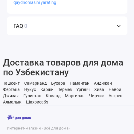
qaydnomasini yarating
FAQ
0
Доставка товаров для дома
по Узбекистану
Ташкент
Самарканд
Бухара
Наманган
Андижан
Фергана
Нукус
Карши
Термез
Ургенч
Хива
Навои
Джизак
Гулистан
Коканд
Маргилан
Чирчик
Ангрен
Алмалык
Шахрисабз
Интернет-магазин «Всё для дома»