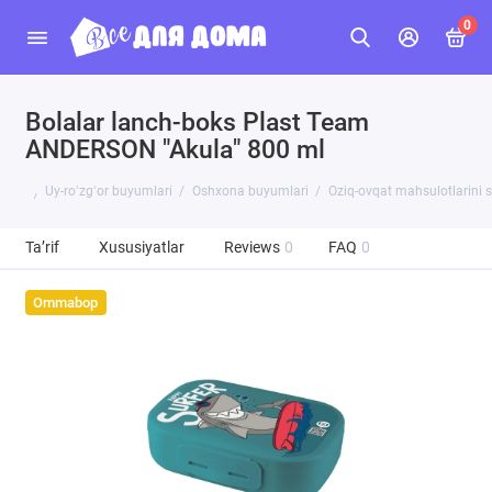
0
Bolalar lanch-boks Plast Team
ANDERSON "Akula" 800 ml
Uy-roʻzgʻor buyumlari
Oshxona buyumlari
Oziq-ovqat mahsulotlarini 
Ta’rif
Xususiyatlar
Reviews
0
FAQ
0
Ommabop