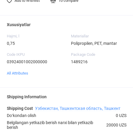
Add to Wishlist
To compare
Xususiyatlar
Hajmi, l
Materiallar
0,75
Polipropilen, PET, mantar
Code IKPU
Package Code
03924001002000000
1489216
All Attributes
Shipping Information
Shipping Cost
Узбекистан, Ташкентская область, Ташкент
Doʻkondan olish
0 UZS
Belgilangan yetkazib berish narxi bilan yetkazib
20000 UZS
berish