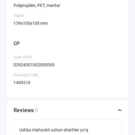
Polipropilen, PET, mantar
Hajmi
139x100x100 mm
CP
Code IKPU
03924001002000000
Package Code
1489216
Reviews
0
Ushbu mahsulot uchun sharhlar yoʻq.