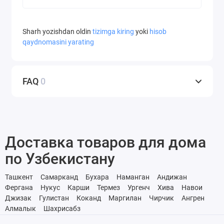
Sharh yozishdan oldin
tizimga kiring
yoki
hisob
qaydnomasini yarating
FAQ
0
Доставка товаров для дома
по Узбекистану
Ташкент
Самарканд
Бухара
Наманган
Андижан
Фергана
Нукус
Карши
Термез
Ургенч
Хива
Навои
Джизак
Гулистан
Коканд
Маргилан
Чирчик
Ангрен
Алмалык
Шахрисабз