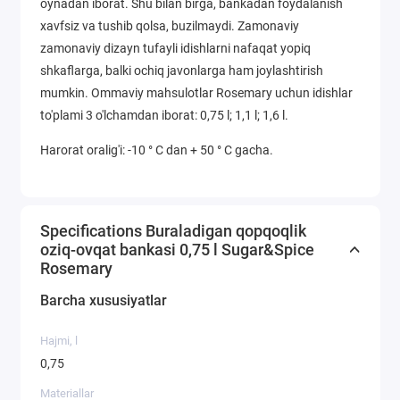
oynadan iborat. Shu bilan birga, bankadan foydalanish
xavfsiz va tushib qolsa, buzilmaydi. Zamonaviy
zamonaviy dizayn tufayli idishlarni nafaqat yopiq
shkaflarga, balki ochiq javonlarga ham joylashtirish
mumkin. Ommaviy mahsulotlar Rosemary uchun idishlar
to'plami 3 o'lchamdan iborat: 0,75 l; 1,1 l; 1,6 l.
Harorat oralig'i: -10 ° C dan + 50 ° C gacha.
Specifications Buraladigan qopqoqlik
oziq-ovqat bankasi 0,75 l Sugar&Spice
Rosemary
Barcha xususiyatlar
Hajmi, l
0,75
Materiallar