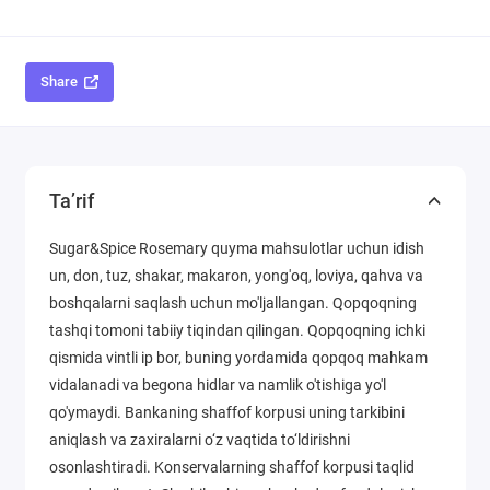
Share
Ta’rif
Sugar&Spice Rosemary quyma mahsulotlar uchun idish
un, don, tuz, shakar, makaron, yong'oq, loviya, qahva va
boshqalarni saqlash uchun mo'ljallangan. Qopqoqning
tashqi tomoni tabiiy tiqindan qilingan. Qopqoqning ichki
qismida vintli ip bor, buning yordamida qopqoq mahkam
vidalanadi va begona hidlar va namlik o'tishiga yo'l
qo'ymaydi. Bankaning shaffof korpusi uning tarkibini
aniqlash va zaxiralarni o‘z vaqtida to‘ldirishni
osonlashtiradi. Konservalarning shaffof korpusi taqlid