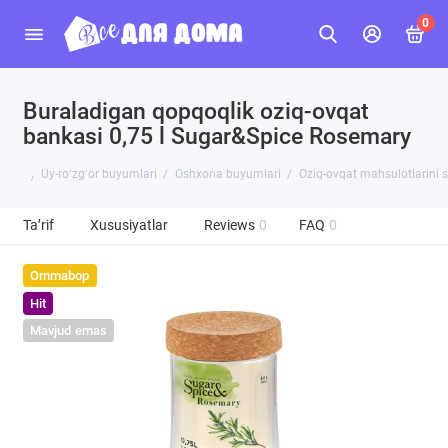
0
Buraladigan qopqoqlik oziq-ovqat
bankasi 0,75 l Sugar&Spice Rosemary
Uy-roʻzgʻor buyumlari
Oshxona buyumlari
Oziq-ovqat mahsulotlarini 
Ta’rif
Xususiyatlar
Reviews
0
FAQ
0
Ommabop
Hit
Mavjud emas