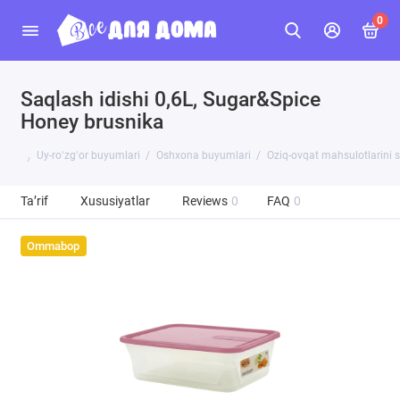
0
Saqlash idishi 0,6L, Sugar&Spice
Honey brusnika
Uy-roʻzgʻor buyumlari
Oshxona buyumlari
Oziq-ovqat mahsulotlarini 
Ta’rif
Xususiyatlar
Reviews
0
FAQ
0
Ommabop