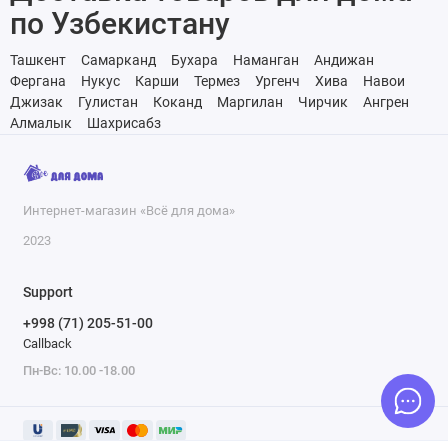
по Узбекистану
Ташкент
Самарканд
Бухара
Наманган
Андижан
Фергана
Нукус
Карши
Термез
Ургенч
Хива
Навои
Джизак
Гулистан
Коканд
Маргилан
Чирчик
Ангрен
Алмалык
Шахрисабз
Интернет-магазин «Всё для дома»
2023
Support
+998 (71) 205-51-00
Callback
Пн-Вс: 10.00 -18.00