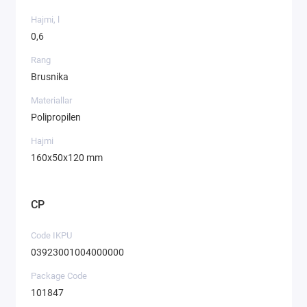
Hajmi, l
0,6
Rang
Brusnika
Materiallar
Polipropilen
Hajmi
160х50х120 mm
CP
Code IKPU
03923001004000000
Package Code
101847