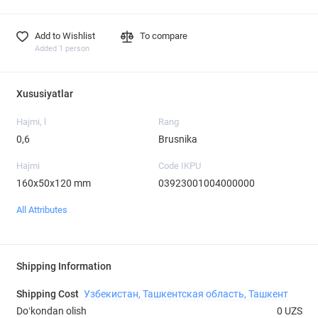
Add to Wishlist
To compare
Added 1 person
Xususiyatlar
Hajmi, l
Rang
0,6
Brusnika
Hajmi
Code IKPU
160х50х120 mm
03923001004000000
All Attributes
Shipping Information
Shipping Cost
Узбекистан, Ташкентская область, Ташкент
Doʻkondan olish
0 UZS