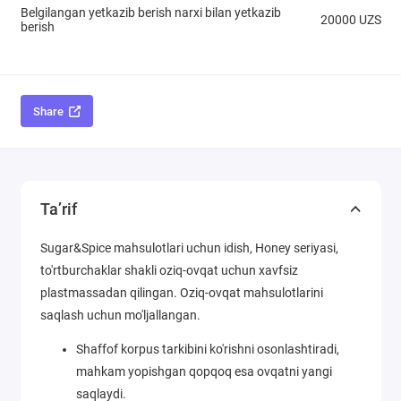
Belgilangan yetkazib berish narxi bilan yetkazib
20000 UZS
berish
Share
Ta’rif
Sugar&Spice mahsulotlari uchun idish, Honey seriyasi,
to'rtburchaklar shakli oziq-ovqat uchun xavfsiz
plastmassadan qilingan. Oziq-ovqat mahsulotlarini
saqlash uchun mo'ljallangan.
Shaffof korpus tarkibini ko'rishni osonlashtiradi,
mahkam yopishgan qopqoq esa ovqatni yangi
saqlaydi.