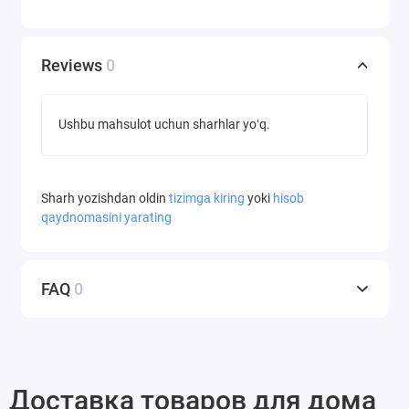
Reviews
0
Ushbu mahsulot uchun sharhlar yoʻq.
Sharh yozishdan oldin
tizimga kiring
yoki
hisob
qaydnomasini yarating
FAQ
0
Доставка товаров для дома