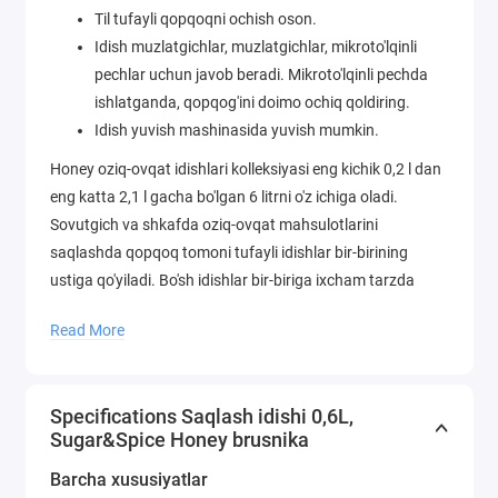
Til tufayli qopqoqni ochish oson.
Idish muzlatgichlar, muzlatgichlar, mikroto'lqinli
pechlar uchun javob beradi. Mikroto'lqinli pechda
ishlatganda, qopqog'ini doimo ochiq qoldiring.
Idish yuvish mashinasida yuvish mumkin.
Honey oziq-ovqat idishlari kolleksiyasi eng kichik 0,2 l dan
eng katta 2,1 l gacha bo'lgan 6 litrni o'z ichiga oladi.
Sovutgich va shkafda oziq-ovqat mahsulotlarini
saqlashda qopqoq tomoni tufayli idishlar bir-birining
ustiga qo'yiladi. Bo'sh idishlar bir-biriga ixcham tarzda
joylashtiriladi va shu bilan joyni tejaydi.
Read More
Specifications Saqlash idishi 0,6L,
Sugar&Spice Honey brusnika
Barcha xususiyatlar