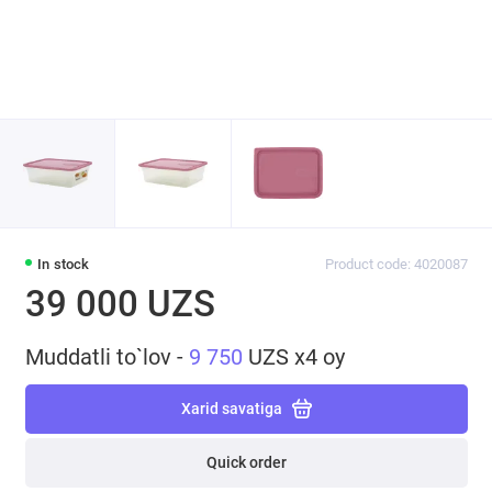
In stock
Product code: 4020087
39 000 UZS
Muddatli to`lov -
9 750
UZS x4 oy
Xarid savatiga
Quick order