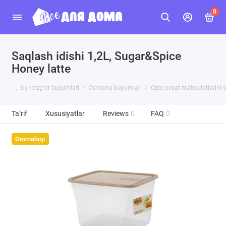
0
Saqlash idishi 1,2L, Sugar&Spice
Honey latte
Uy-roʻzgʻor buyumlari
Oshxona buyumlari
Oziq-ovqat mahsulotlarini 
Ta’rif
Xususiyatlar
Reviews
0
FAQ
0
Ommabop