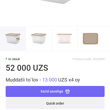
In stock
Product code: 4020094
52 000 UZS
Muddatli to`lov -
13 000
UZS x4 oy
Xarid savatiga
Quick order