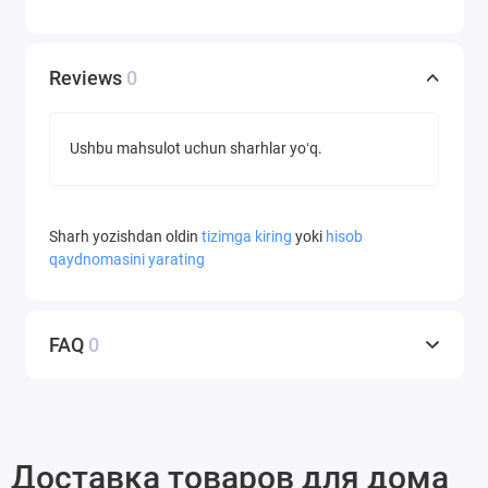
Reviews
0
Ushbu mahsulot uchun sharhlar yoʻq.
Sharh yozishdan oldin
tizimga kiring
yoki
hisob
qaydnomasini yarating
FAQ
0
Доставка товаров для дома