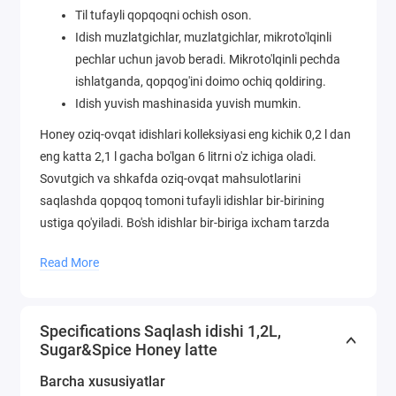
Til tufayli qopqoqni ochish oson.
Idish muzlatgichlar, muzlatgichlar, mikroto'lqinli
pechlar uchun javob beradi. Mikroto'lqinli pechda
ishlatganda, qopqog'ini doimo ochiq qoldiring.
Idish yuvish mashinasida yuvish mumkin.
Honey oziq-ovqat idishlari kolleksiyasi eng kichik 0,2 l dan
eng katta 2,1 l gacha bo'lgan 6 litrni o'z ichiga oladi.
Sovutgich va shkafda oziq-ovqat mahsulotlarini
saqlashda qopqoq tomoni tufayli idishlar bir-birining
ustiga qo'yiladi. Bo'sh idishlar bir-biriga ixcham tarzda
joylashtiriladi va shu bilan joyni tejaydi.
Read More
Specifications Saqlash idishi 1,2L,
Sugar&Spice Honey latte
Barcha xususiyatlar