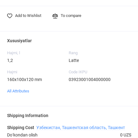
Add to Wishlist
To compare
Xususiyatlar
Hajmi, l
Rang
1,2
Latte
Hajmi
Code IKPU
160х100х120 mm
03923001004000000
All Attributes
Shipping Information
Shipping Cost
Узбекистан, Ташкентская область, Ташкент
Doʻkondan olish
0 UZS