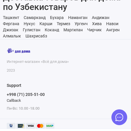
по Узбекистану
Ташкент
Самарканд
Бухара
Наманган
Андижан
Фергана
Нукус
Карши
Термез
Ургенч
Хива
Навои
Джизак
Гулистан
Коканд
Маргилан
Чирчик
Ангрен
Алмалык
Шахрисабз
Интернет-магазин «Всё для дома»
2023
Support
+998 (71) 205-51-00
Callback
Пн-Вс: 10.00 -18.00