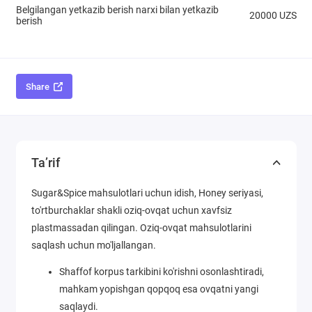
Belgilangan yetkazib berish narxi bilan yetkazib
20000 UZS
berish
Share
Ta’rif
Sugar&Spice mahsulotlari uchun idish, Honey seriyasi,
to'rtburchaklar shakli oziq-ovqat uchun xavfsiz
plastmassadan qilingan. Oziq-ovqat mahsulotlarini
saqlash uchun mo'ljallangan.
Shaffof korpus tarkibini ko'rishni osonlashtiradi,
mahkam yopishgan qopqoq esa ovqatni yangi
saqlaydi.