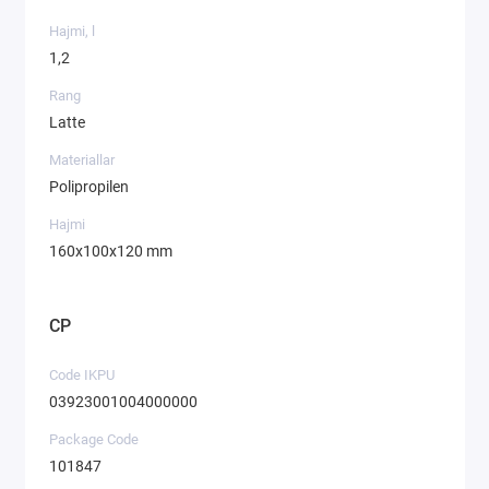
Hajmi, l
1,2
Rang
Latte
Materiallar
Polipropilen
Hajmi
160х100х120 mm
CP
Code IKPU
03923001004000000
Package Code
101847