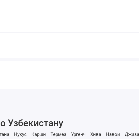
о Узбекистану
гана
Нукус
Карши
Термез
Ургенч
Хива
Навои
Джиза