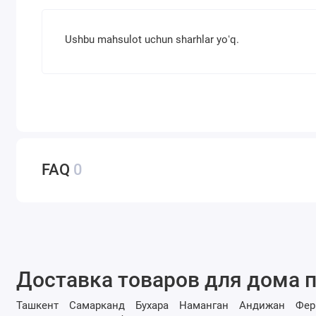
Ushbu mahsulot uchun sharhlar yoʻq.
FAQ
0
Доставка товаров для дома п
Ташкент
Самарканд
Бухара
Наманган
Андижан
Фер