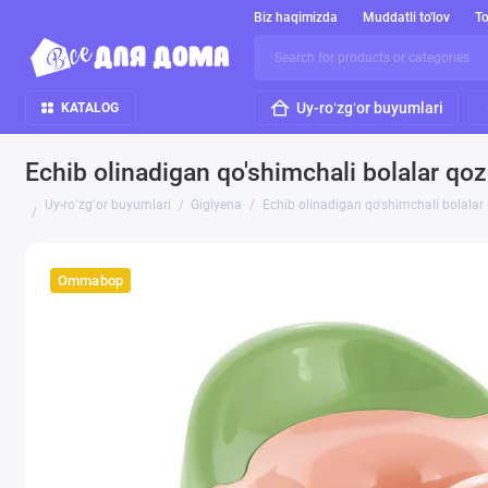
Biz haqimizda
Muddatli to'lov
To
Uy-roʻzgʻor buyumlari
KATALOG
Echib olinadigan qo'shimchali bolalar qo
Uy-roʻzgʻor buyumlari
Gigiyena
Echib olinadigan qo'shimchali bolala
Ommabop