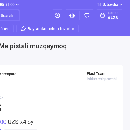
205-51-00
Til
Uzbekcha
Cart
0
Search
0 UZS
fined
Bayramlar uchun tovarlar
h Me pistali muzqaymoq
Plast Team
o compare
Ishlab chiqaruvchi
07
S
500
UZS x4 oy