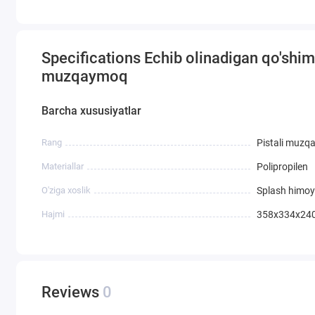
Specifications Echib olinadigan qo'shim
muzqaymoq
Barcha xususiyatlar
Rang
Pistali muz
Materiallar
Polipropilen
O'ziga xoslik
Splash himoy
Hajmi
358х334х24
Reviews
0