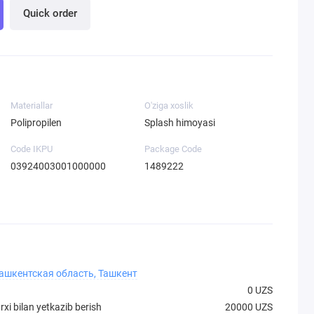
Quick order
Materiallar
O'ziga xoslik
Polipropilen
Splash himoyasi
Code IKPU
Package Code
03924003001000000
1489222
Ташкентская область, Ташкент
0 UZS
xi bilan yetkazib berish
20000 UZS