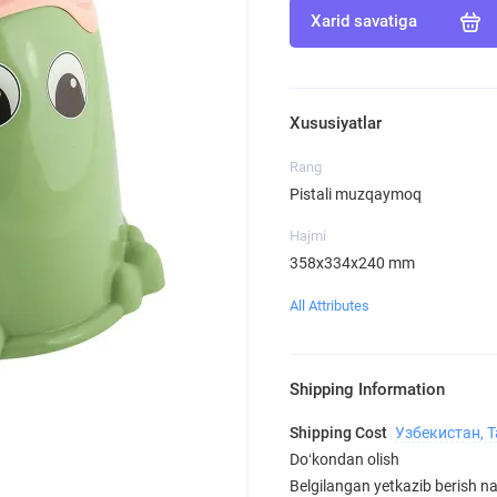
Xarid savatiga
Xususiyatlar
Rang
Pistali muzqaymoq
Hajmi
358х334х240 mm
All Attributes
Shipping Information
Shipping Cost
Узбекистан, 
Doʻkondan olish
Belgilangan yetkazib berish nar