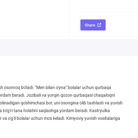
Share
h osonroq bo'ladi. "Men bilan o'yna" bolalar uchun qurbaqa
ordam beradi. Jozibali va yorqin qozon qurbaqasi chaqaloqni
g olinadigan qo'shimchasi bor, uni osongina olib tashlash va yuvish
to'g'ri tana holatini saqlashga yordam beradi. Kastryulka
va o'g'il bolalar uchun mos keladi. Kimyoviy yuvish vositalariga