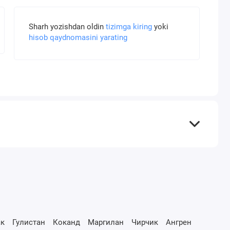
Sharh yozishdan oldin
tizimga kiring
yoki
hisob qaydnomasini yarating
к
Гулистан
Коканд
Маргилан
Чирчик
Ангрен