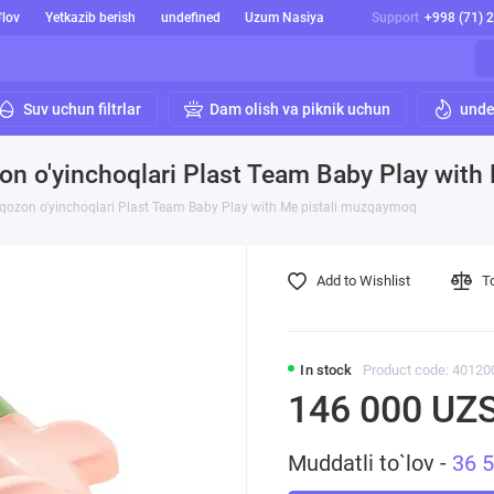
'lov
Yetkazib berish
undefined
Uzum Nasiya
Support
+998 (71) 
Suv uchun filtrlar
Dam olish va piknik uchun
unde
zon o'yinchoqlari Plast Team Baby Play wit
r qozon o'yinchoqlari Plast Team Baby Play with Me pistali muzqaymoq
Add to Wishlist
T
In stock
Product code: 40120
146 000 UZ
Muddatli to`lov -
36 