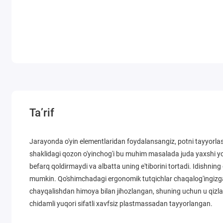
Ta’rif
Jarayonda o'yin elementlaridan foydalansangiz, potni tayyorlas
shaklidagi qozon o'yinchog'i bu muhim masalada juda yaxshi y
befarq qoldirmaydi va albatta uning e'tiborini tortadi. Idishnin
mumkin. Qo'shimchadagi ergonomik tutqichlar chaqalog'ingizga 
chayqalishdan himoya bilan jihozlangan, shuning uchun u qizlar 
chidamli yuqori sifatli xavfsiz plastmassadan tayyorlangan.