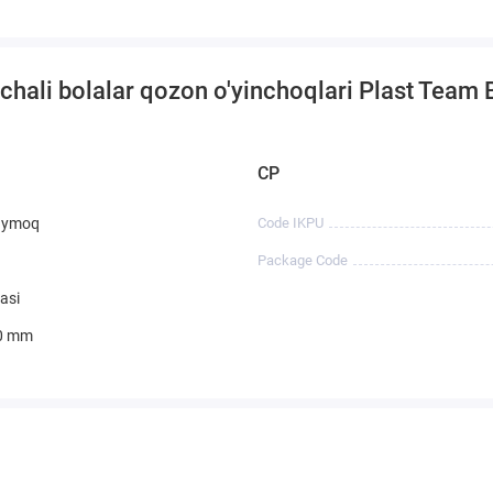
chali bolalar qozon o'yinchoqlari Plast Team 
CP
qaymoq
Code IKPU
Package Code
asi
0 mm