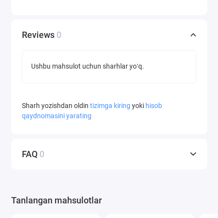
Reviews
0
Ushbu mahsulot uchun sharhlar yoʻq.
Sharh yozishdan oldin
tizimga kiring
yoki
hisob
qaydnomasini yarating
FAQ
0
Tanlangan mahsulotlar