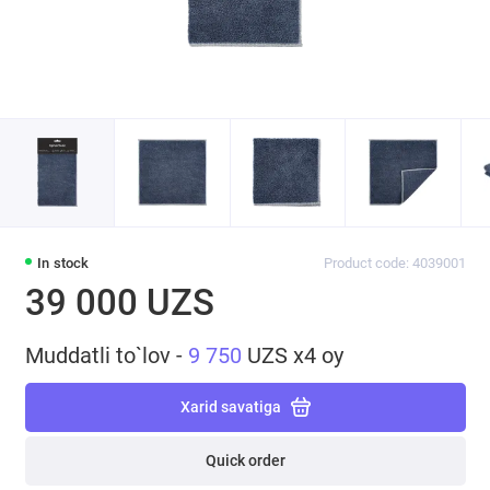
In stock
Product code: 4039001
39 000 UZS
Muddatli to`lov -
9 750
UZS x4 oy
Xarid savatiga
Quick order