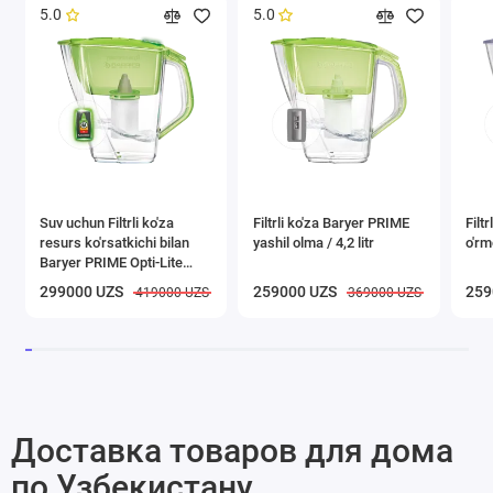
5.0
5.0
Suv uchun Filtrli ko'za
Filtrli ko'za Baryer PRIME
Filt
resurs ko'rsatkichi bilan
yashil olma / 4,2 litr
o'rmo
Baryer PRIME Opti-Lite
yashil olma, 4,2l
299000 UZS
259000 UZS
259
419000 UZS
369000 UZS
Доставка товаров для дома
по Узбекистану