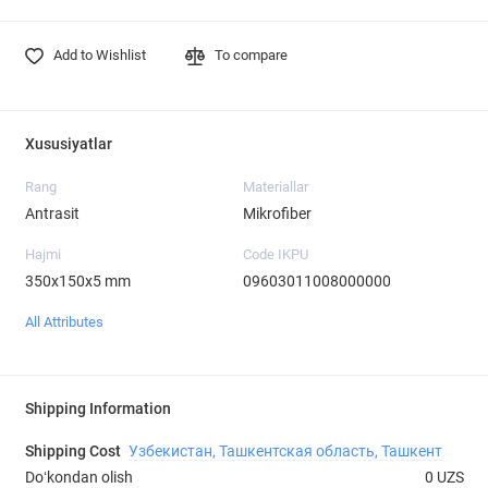
Add to Wishlist
To compare
Xususiyatlar
Rang
Materiallar
Antrasit
Mikrofiber
Hajmi
Code IKPU
350х150х5 mm
09603011008000000
All Attributes
Shipping Information
Shipping Cost
Узбекистан, Ташкентская область, Ташкент
Doʻkondan olish
0 UZS