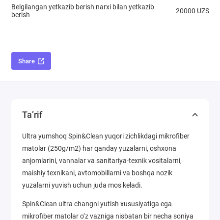
Belgilangan yetkazib berish narxi bilan yetkazib
20000 UZS
berish
Share
Ta’rif
Ultra yumshoq Spin&Clean yuqori zichlikdagi mikrofiber
matolar (250g/m2) har qanday yuzalarni, oshxona
anjomlarini, vannalar va sanitariya-texnik vositalarni,
maishiy texnikani, avtomobillarni va boshqa nozik
yuzalarni yuvish uchun juda mos keladi.
Spin&Clean ultra changni yutish xususiyatiga ega
mikrofiber matolar o‘z vazniga nisbatan bir necha soniya