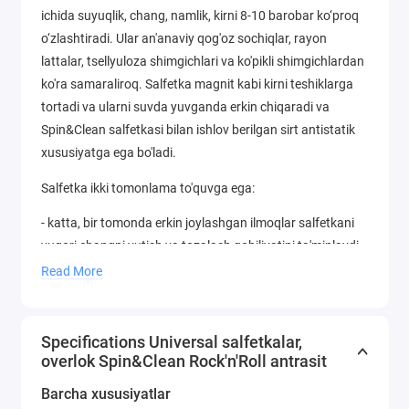
ichida suyuqlik, chang, namlik, kirni 8-10 barobar ko‘proq
o‘zlashtiradi. Ular an'anaviy qog'oz sochiqlar, rayon
lattalar, tsellyuloza shimgichlari va ko'pikli shimgichlardan
ko'ra samaraliroq. Salfetka magnit kabi kirni teshiklarga
tortadi va ularni suvda yuvganda erkin chiqaradi va
Spin&Clean salfetkasi bilan ishlov berilgan sirt antistatik
xususiyatga ega bo'ladi.
Salfetka ikki tomonlama to'quvga ega:
- katta, bir tomonda erkin joylashgan ilmoqlar salfetkani
yuqori changni yutish va tozalash qobiliyatini ta'minlaydi.
Read More
- boshqa tomondan zich qisqa halqalar mukammal
jilolanadi, sirtdagi dog'larni yo'q qiladi, chang va tuklar
yig'adi.
Specifications Universal salfetkalar,
overlok Spin&Clean Rock'n'Roll antrasit
Matoning qirrasi bardoshli polipropilen ipdan qilingan
overlok bilan ishlov beriladi, u salfetkaning chetlarini
Barcha xususiyatlar
cho'zishning oldini oladi, matoning chetlarini uzoq vaqt