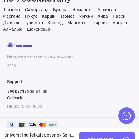
Ташкент
Самарканд
Бухара
Наманган
Андижан
Фергана
Нукус
Карши
Термез
Ургенч
Хива
Навои
Джизак
Гулистан
Коканд
Маргилан
Чирчик
Ангрен
Алмалык
Шахрисабз
Интернет-магазин «Всё для дома»
2023
Support
+998 (71) 205-51-00
Callback
Пн-Вс: 10.00 -18.00
Universal salfetkalar, overlok Spin&Clean Rock'n'Roll antrasit