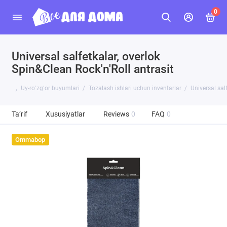
0
Universal salfetkalar, overlok
Spin&Clean Rock'n'Roll antrasit
Uy-roʻzgʻor buyumlari
Tozalash ishlari uchun inventarlar
Universal sal
Ta’rif
Xususiyatlar
Reviews
0
FAQ
0
Ommabop