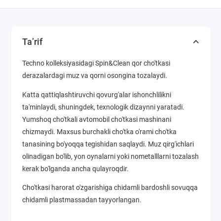
Ta’rif
Techno kolleksiyasidagi Spin&Clean qor cho'tkasi
derazalardagi muz va qorni osongina tozalaydi.
Katta qattiqlashtiruvchi qovurg'alar ishonchlilikni
ta'minlaydi, shuningdek, texnologik dizaynni yaratadi.
Yumshoq cho'tkali avtomobil cho'tkasi mashinani
chizmaydi. Maxsus burchakli cho'tka o'rami cho'tka
tanasining bo'yoqqa tegishidan saqlaydi. Muz qirg'ichlari
olinadigan bo'lib, yon oynalarni yoki nometalllarni tozalash
kerak bo'lganda ancha qulayroqdir.
Cho'tkasi harorat o'zgarishiga chidamli bardoshli sovuqqa
chidamli plastmassadan tayyorlangan.