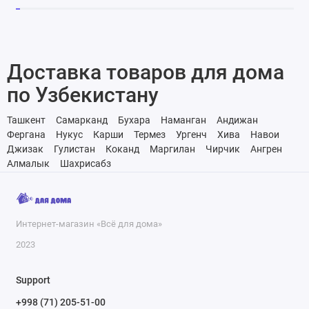
Доставка товаров для дома
по Узбекистану
Ташкент
Самарканд
Бухара
Наманган
Андижан
Фергана
Нукус
Карши
Термез
Ургенч
Хива
Навои
Джизак
Гулистан
Коканд
Маргилан
Чирчик
Ангрен
Алмалык
Шахрисабз
Интернет-магазин «Всё для дома»
2023
Support
+998 (71) 205-51-00