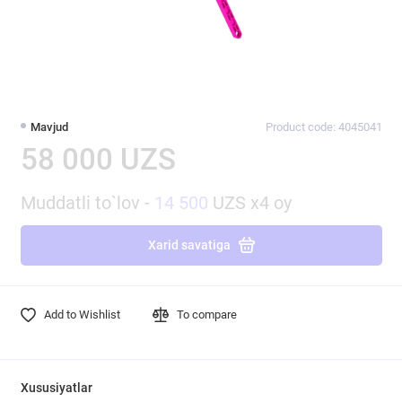
Mavjud
Product code: 4045041
58 000 UZS
Muddatli to`lov -
14 500
UZS x4 oy
Xarid savatiga
Add to Wishlist
To compare
Xususiyatlar