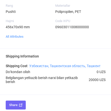
Rang
Materiallar
Pushti
Polipropilen, PET
Hajmi
Code IKPU
456х70х90 mm
09603011008000000
All Attributes
Shipping Information
Shipping Cost
Узбекистан, Ташкентская область, Ташкент
Doʻkondan olish
0 UZS
Belgilangan yetkazib berish narxi bilan yetkazib
20000 UZS
berish
Share