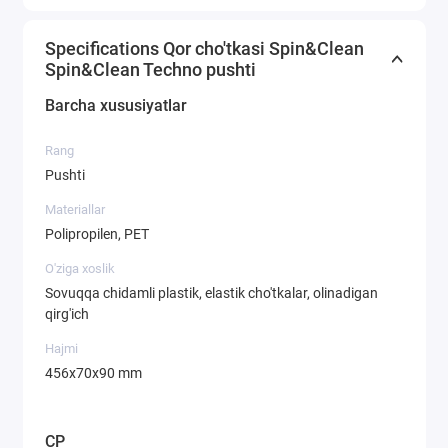
Specifications Qor cho'tkasi Spin&Clean
Spin&Clean Techno pushti
Barcha xususiyatlar
Rang
Pushti
Materiallar
Polipropilen, PET
O'ziga xoslik
Sovuqqa chidamli plastik, elastik cho'tkalar, olinadigan
qirg'ich
Hajmi
456х70х90 mm
CP