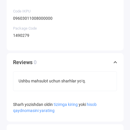
Code IKPU
09603011008000000
Package Code
1490279
Reviews
0
Ushbu mahsulot uchun sharhlar yoʻq.
Sharh yozishdan oldin
tizimga kiring
yoki
hisob
qaydnomasini yarating