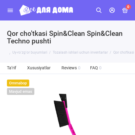
0
Qor cho'tkasi Spin&Clean Spin&Clean
Techno pushti
Uy-roʻzgʻor buyumlari
Tozalash ishlari uchun inventarlar
Qor cho'tkas
Ta’rif
Xususiyatlar
Reviews
0
FAQ
0
Ommabop
Mavjud emas