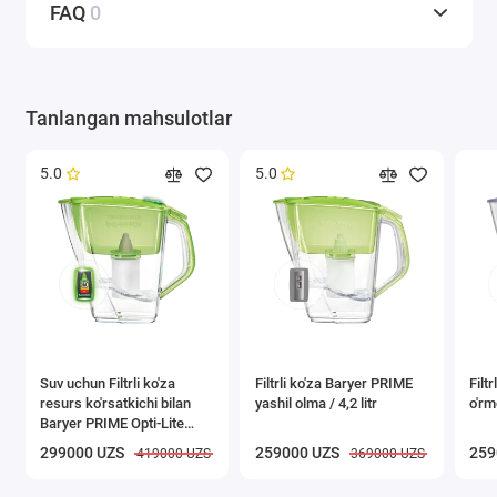
FAQ
0
Tanlangan mahsulotlar
5.0
5.0
Suv uchun Filtrli ko'za
Filtrli ko'za Baryer PRIME
Filt
resurs ko'rsatkichi bilan
yashil olma / 4,2 litr
o'rmo
Baryer PRIME Opti-Lite
yashil olma, 4,2l
299000 UZS
259000 UZS
259
419000 UZS
369000 UZS