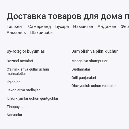
Доставка товаров для дома п
Ташкент
Самарканд
Бухара
Наманган
Андижан
Фер
Алмалык
Шахрисабз
Uy-roʻzgʻor buyumlari
Dam olish va piknik uchun
Dazmol taxtalari
Mangal va shampurlar
O'simliklar va gullar uchun
Dudlamalar
mahsulotlar
Grill-panjaralari
Ilgichlar
Olov yoqish uchun vositalar
Javonlar va stellajlar
Ichki kiyimlar uchun quritgichlar
Zinapoyalar
Narvonlar