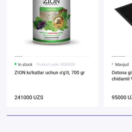
In stock
Product code: 8000028
Mavjud
ZION ko'katlar uchun o'g'it, 700 gr
Ostona g
chidamli 
241000 UZS
95000 U