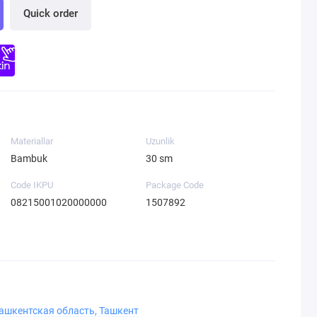
Quick order
Materiallar
Uzunlik
Bambuk
30 sm
Code IKPU
Package Code
08215001020000000
1507892
Ташкентская область, Ташкент