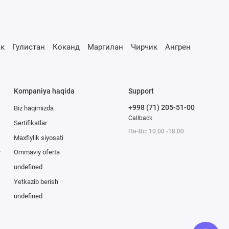
к
Гулистан
Коканд
Маргилан
Чирчик
Ангрен
Kompaniya haqida
Support
+998 (71) 205-51-00
Biz haqimizda
Callback
Sertifikatlar
Пн-Вс: 10.00 -18.00
Maxfiylik siyosati
r
Ommaviy oferta
undefined
Yetkazib berish
undefined