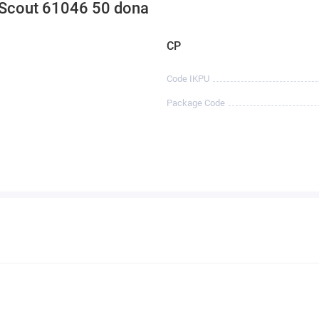
yScout 61046 50 dona
CP
Code IKPU
Package Code