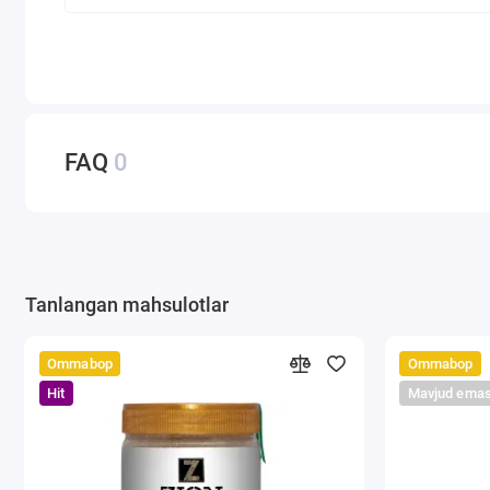
FAQ
0
Tanlangan mahsulotlar
Ommabop
Ommabop
Hit
Mavjud ema