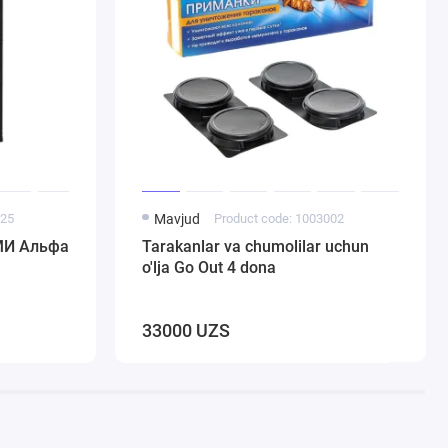
025
Mavjud
Product code: 1003002
ЗМИ Альфа
Tarakanlar va chumolilar uchun
o'lja Go Out 4 dona
33000 UZS