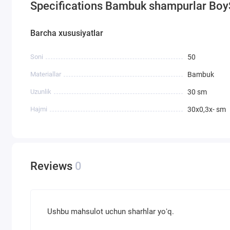
Specifications Bambuk shampurlar Bo
Barcha xususiyatlar
Soni
50
Materiallar
Bambuk
Uzunlik
30 sm
Hajmi
30x0,3х- sm
Reviews
0
Ushbu mahsulot uchun sharhlar yoʻq.