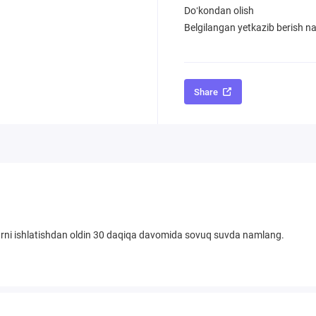
Doʻkondan olish
Belgilangan yetkazib berish nar
Share
arni ishlatishdan oldin 30 daqiqa davomida sovuq suvda namlang.