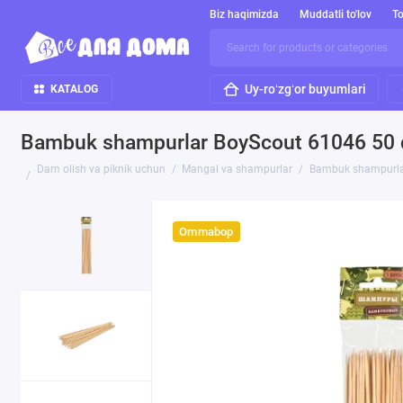
Biz haqimizda
Muddatli to'lov
To
Uy-roʻzgʻor buyumlari
KATALOG
Bambuk shampurlar BoyScout 61046 50
Dam olish va piknik uchun
Mangal va shampurlar
Bambuk shampurla
Ommabop