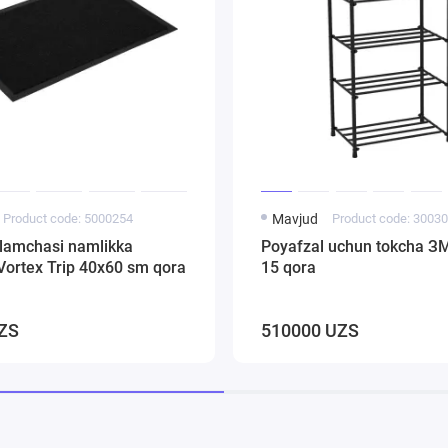
Product code: 5000254
Mavjud
Product code: 3003
ilamchasi namlikka
Poyafzal uchun tokcha 
Vortex Trip 40х60 sm qora
15 qora
ZS
510000 UZS