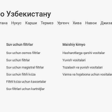
о Узбекистану
гана
Нукус
Карши
Термез
Ургенч
Хива
Навои
Джиза
Suv uchun filtrlar
Maishiy kimyo
Suv uchun osmos filtrlar
Hasharotlarga qarshi vositalar
Suv uchun filtrlar
Yuvish vositalari
Suv uchun magistral filtrlar
Tozalash va yuvish vositalari
Suv uchun filtrli ko'za
Vanna va hojatxona uchun vositala
Filtrli ko'za uchun kassetalar
Suv filtrlari uchun kartridjlar