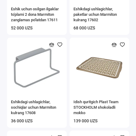
Eshik uchun osilgan ilgaklar
Eshikdagi ushlagichlar,
to'plami 2 dona Marmiton
paketlar uchun Marmiton
zanglamas po'latdan 17611
kulrang 17602
52 000 UZS
68 000 UZS
Eshikdagi ushlagichlar,
Idish quritgich Plast Team
sochiqlar uchun Marmiton
STOCKHOLM shokoladli
kulrang 17608
mokko
36 000 UZS
139 000 UZS