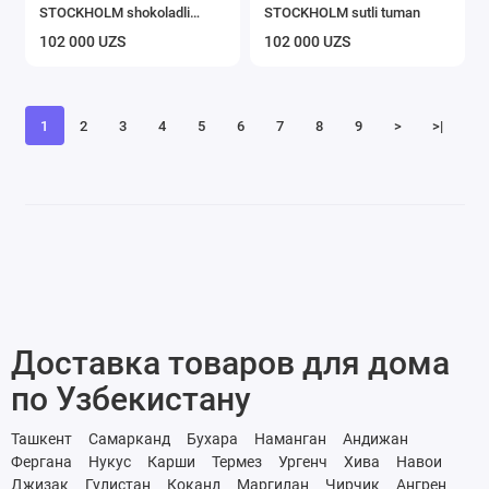
STOCKHOLM shokoladli
STOCKHOLM sutli tuman
mokko
102 000 UZS
102 000 UZS
1
2
3
4
5
6
7
8
9
>
>|
Доставка товаров для дома
по Узбекистану
Ташкент
Самарканд
Бухара
Наманган
Андижан
Фергана
Нукус
Карши
Термез
Ургенч
Хива
Навои
Джизак
Гулистан
Коканд
Маргилан
Чирчик
Ангрен