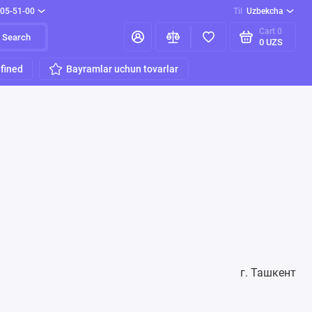
205-51-00
Til
Uzbekcha
Cart
0
Search
0 UZS
fined
Bayramlar uchun tovarlar
г. Ташкент