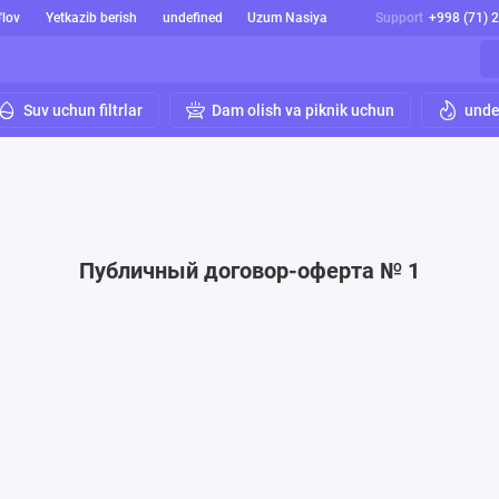
'lov
Yetkazib berish
undefined
Uzum Nasiya
Support
+998 (71) 
Suv uchun filtrlar
Dam olish va piknik uchun
unde
Публичный договор-оферта № 1