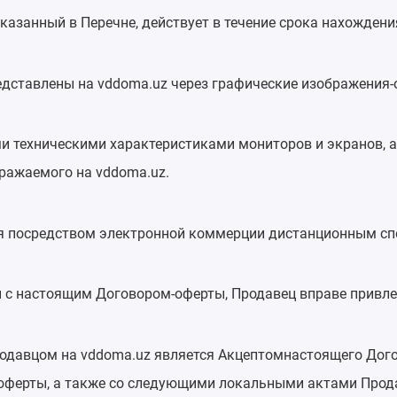
казанный в Перечне, действует в течение срока нахождени
редставлены на vddoma.uz через графические изображения
ыми техническими характеристиками мониторов и экранов, а
ражаемого на vddoma.uz.
ся посредством электронной коммерции дистанционным спо
ии с настоящим Договором-оферты, Продавец вправе привле
родавцом на vddoma.uz является Акцептомнастоящего Дого
ферты, а также со следующими локальными актами Продавц