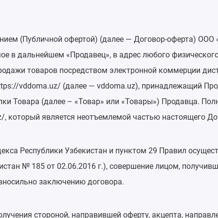
ем (Публичной офертой) (далее — Договор-оферта) ООО «
емое в дальнейшем «Продавец», в адрес любого физическо
родажи товаров посредством электронной коммерции дис
tps://vddoma.uz/ (далее — vddoma.uz), принадлежащий Пр
пки Товара (далее – «Товар» или «Товары») Продавца. По
uz/, который является неотъемлемой частью настоящего Д
одекса Республики Узбекистан и пунктом 29 Правил осуще
ан № 185 от 02.06.2016 г.), совершение лицом, получивши
авносильно заключению договора.
учения стороной, направившей оферту, акцепта, направле