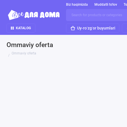
Biz haqimizda
Muddatli to'lov
To
Uy-roʻzgʻor buyumlari
KATALOG
Ommaviy oferta
Ommaviy oferta