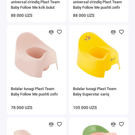
universal o'rindiq Plast Team
universal o'rindiq Plast Team
Ilgichlar
Baby Follow Me ko'k bulut
Baby Follow Me pushti zefir
88 000 UZS
88 000 UZS
Javonlar va stellajlar
Tokchalar
Ichki kiyimlar uchun quritgichlar
Kiyimlari uchun javonlar
Oshxona buyumlari
Ostona gilamlari
Bolalar tuvagi Plast Team
Bolalar tuvagi Plast Team
Baby Follow Me pushti zefir
Baby Superstar sariq
Xaltalik aravalar
78 000 UZS
105 000 UZS
Axlat qutisi
Gigiyena