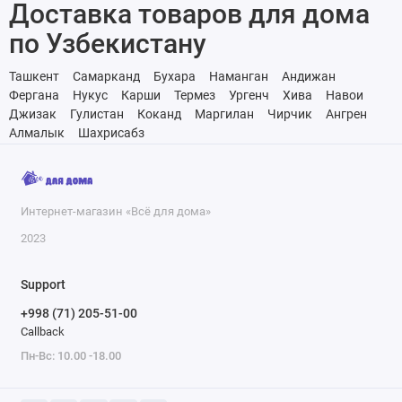
Доставка товаров для дома
по Узбекистану
Ташкент
Самарканд
Бухара
Наманган
Андижан
Фергана
Нукус
Карши
Термез
Ургенч
Хива
Навои
Джизак
Гулистан
Коканд
Маргилан
Чирчик
Ангрен
Алмалык
Шахрисабз
Интернет-магазин «Всё для дома»
2023
Support
+998 (71) 205-51-00
Callback
Пн-Вс: 10.00 -18.00