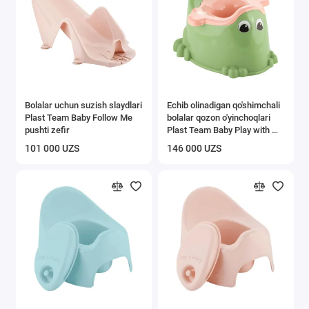
Buyumlarni saqlash
Vanna va hojatxona aksessuarlari
Tozalash ishlari uchun inventarlar
Bolalar uchun suzish slaydlari
Echib olinadigan qo'shimchali
Show All
Plast Team Baby Follow Me
bolalar qozon o'yinchoqlari
pushti zefir
Plast Team Baby Play with Me
pistali muzqaymoq
101 000 UZS
146 000 UZS