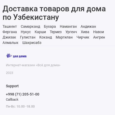
Доставка товаров для дома
по Узбекистану
Ташкент
Самарканд
Бухара
Наманган
Андижан
Фергана
Нукус
Карши
Термез
Ургенч
Хива
Навои
Джизак
Гулистан
Коканд
Маргилан
Чирчик
Ангрен
Алмалык
Шахрисабз
Интернет-магазин «Всё для дома»
2023
Support
+998 (71) 205-51-00
Callback
Пн-Вс: 10.00 -18.00