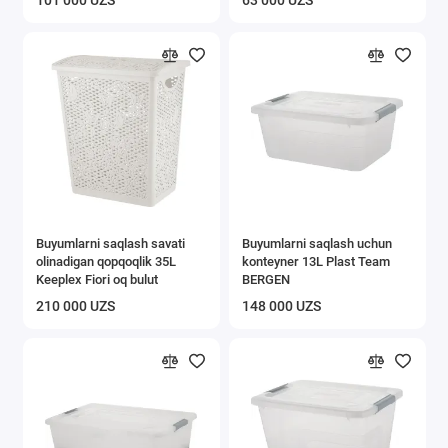
101 000 UZS
63 000 UZS
Buyumlarni saqlash savati
Buyumlarni saqlash uchun
olinadigan qopqoqlik 35L
konteyner 13L Plast Team
Keeplex Fiori oq bulut
BERGEN
210 000 UZS
148 000 UZS