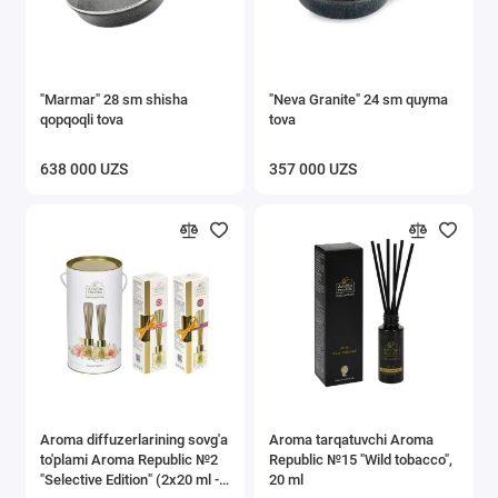
Buyumlarni saqlash
Vanna va hojatxona aksessuarlari
"Marmar" 28 sm shisha
"Neva Granite" 24 sm quyma
qopqoqli tova
tova
Tozalash ishlari uchun inventarlar
638 000 UZS
357 000 UZS
Show All
Aroma diffuzerlarining sovg'a
Aroma tarqatuvchi Aroma
to'plami Aroma Republic №2
Republic №15 "Wild tоbacco",
"Selective Edition" (2х20 ml -
20 ml