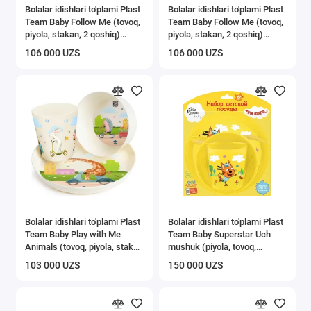
Bolalar idishlari to'plami Plast
Bolalar idishlari to'plami Plast
Team Baby Follow Me (tovoq,
Team Baby Follow Me (tovoq,
piyola, stakan, 2 qoshiq)
piyola, stakan, 2 qoshiq)
pistali muzqaymoq
shaftoli karamel
106 000 UZS
106 000 UZS
Bolalar idishlari to'plami Plast
Bolalar idishlari to'plami Plast
Team Baby Play with Me
Team Baby Superstar Uch
Animals (tovoq, piyola, stakan
mushuk (piyola, tovoq,
270 ml)
stakan, qoshiq)
103 000 UZS
150 000 UZS