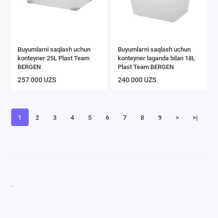
Buyumlarni saqlash uchun
Buyumlarni saqlash uchun
konteyner 25L Plast Team
konteyner laganda bilan 18L
BERGEN
Plast Team BERGEN
257 000 UZS
240 000 UZS
1
2
3
4
5
6
7
8
9
>
>|
.