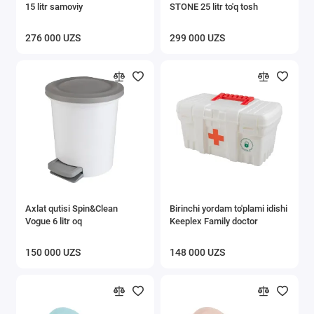
15 litr samoviy
STONE 25 litr to'q tosh
276 000 UZS
299 000 UZS
Axlat qutisi Spin&Clean
Birinchi yordam to'plami idishi
Vogue 6 litr oq
Keeplex Family doctor
150 000 UZS
148 000 UZS