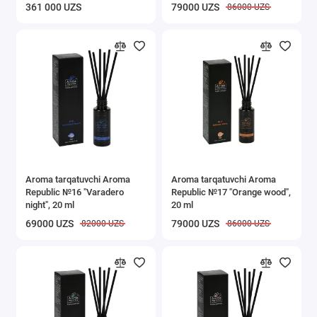
№55 №69)
361 000 UZS
79000 UZS
86000 UZS
Aroma tarqatuvchi Aroma
Aroma tarqatuvchi Aroma
Republic №16 "Varadero
Republic №17 "Orange wood",
night", 20 ml
20 ml
69000 UZS
79000 UZS
82000 UZS
86000 UZS