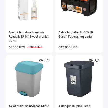
Aroma tarqatuvchi Aroma
Asboblar qutisi BLOCKER
Republic №44 "Sweet orchid",
Guru 19", qora, to'q sariq
30 ml
69000 UZS
607 000 UZS
82000 UZS
Axlat qutisi Spin&Clean Micro
Axlat qutisi Spin&Clean