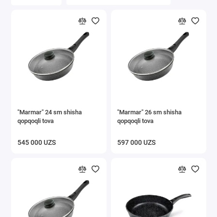
Ilgichlar
Javonlar va stellajlar
Tokchalar
Ichki kiyimlar uchun quritgichlar
Kiyimlari uchun javonlar
"Marmar" 24 sm shisha
"Marmar" 26 sm shisha
Oshxona buyumlari
qopqoqli tova
qopqoqli tova
Ostona gilamlari
545 000 UZS
597 000 UZS
Xaltalik aravalar
Axlat qutisi
Gigiyena