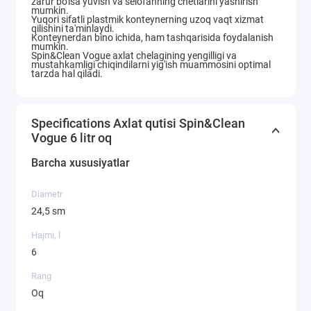
zarur bo'lsa yuvish va selofanning chetlarini yashirish
mumkin.
Yuqori sifatli plastmik konteynerning uzoq vaqt xizmat
qilishini ta'minlaydi.
Konteynerdan bino ichida, ham tashqarisida foydalanish
mumkin.
Spin&Clean Vogue axlat chelagining yengilligi va
mustahkamligi chiqindilarni yig'ish muammosini optimal
tarzda hal qiladi.
Specifications Axlat qutisi Spin&Clean
Vogue 6 litr oq
Barcha xususiyatlar
Diametr
24,5 sm
Hajmi, l
6
Rang
Oq