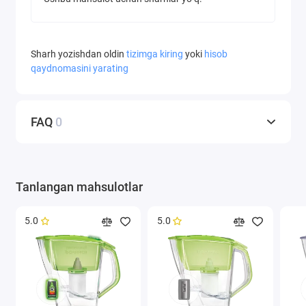
Sharh yozishdan oldin
tizimga kiring
yoki
hisob
qaydnomasini yarating
FAQ
0
Tanlangan mahsulotlar
5.0
5.0