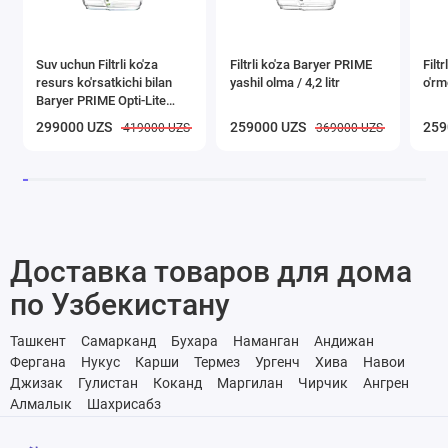
Suv uchun Filtrli ko'za
Filtrli ko'za Baryer PRIME
Filt
resurs ko'rsatkichi bilan
yashil olma / 4,2 litr
o'rmo
Baryer PRIME Opti-Lite
yashil olma, 4,2l
299000 UZS
259000 UZS
259
419000 UZS
369000 UZS
Доставка товаров для дома
по Узбекистану
Ташкент
Самарканд
Бухара
Наманган
Андижан
Фергана
Нукус
Карши
Термез
Ургенч
Хива
Навои
Джизак
Гулистан
Коканд
Маргилан
Чирчик
Ангрен
Алмалык
Шахрисабз