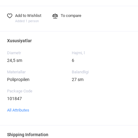
Add to Wishlist
To compare
Added 1 person
Xususiyatlar
Diametr
Hajmi, l
24,5 sm
6
Materiallar
Balandligi
Polipropilen
27 sm
Package Code
101847
All Attributes
Shipping Information