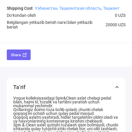
Shipping Cost
Узбекистан, Ташкентская область, Ташкент
Doʻkondan olish
0 UZS
Belgilangan yetkazib berish narxi bilan yetkazib
20000 UZS
berish
Share
Ta’rif
Vogue kolleksiyasidagi Spin&Clean axlat chelagi pedal
bilan, hajmi 6l, tozalik va tartibni yaratish uchun
mukammal yechimdir.
Qo'llaringiz doimo toza bo'lib qoladi, chunki chelak
qopqog'ini ochish uchun qulay pedal mavjud.
Qopqoq axlatni yashiradi, hidlar tarqalishini oldini oladi va
uy hayvonlarining konteynerga kirishini cheklaydi.
Spin & Clean axlat qutisini tozalash qiyin bo'lmaydi, chunki
ichkarida qulay tutqichli ichki chelak bor, uni olib tashlash,