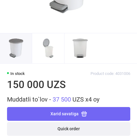
In stock
Product code: 4031006
150 000 UZS
Muddatli to`lov -
37 500
UZS x4 oy
Xarid savatiga
Quick order