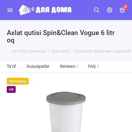
0
Axlat qutisi Spin&Clean Vogue 6 litr
oq
Uy-roʻzgʻor buyumlari
Axlat qutisi
Axlat qutisi Spin&Clean Vogue 6 litr
Ta’rif
Xususiyatlar
Reviews
0
FAQ
0
Ommabop
Hit