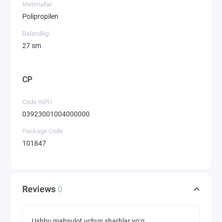
Materiallar
Polipropilen
Balandligi
27 sm
CP
Code IKPU
03923001004000000
Package Code
101847
Reviews
0
Ushbu mahsulot uchun sharhlar yoʻq.