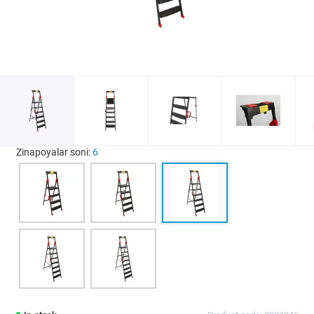
Zinapoyalar soni:
6