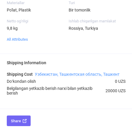
Materiallar
Turi
Po'lat, Plastik
Bir tomonlik
Netto og'riligi
Ishlab chiqarilgan mamlakat
9,8 kg
Rossiya, Turkiya
All Attributes
Shipping Information
Shipping Cost
Узбекистан, Ташкентская область, Ташкент
Doʻkondan olish
0 UZS
Belgilangan yetkazib berish narxi bilan yetkazib
20000 UZS
berish
Share