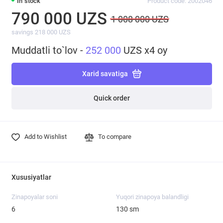
In stock
Product code: 2002046
790 000 UZS
1 008 000 UZS
savings 218 000 UZS
Muddatli to`lov -
252 000
UZS x4 oy
Xarid savatiga
Quick order
Add to Wishlist
To compare
Xususiyatlar
Zinapoyalar soni
Yuqori zinapoya balandligi
6
130 sm