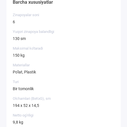
Barcha xususiyatlar
Zinapoyalar soni
6
Yuqori zinapoya balandligi
130 sm
Maksimal ko'taradi
150 kg
Materiallar
Po'lat, Plastik
Turi
Bir tomonlik
Olchamlari (BxKxG), sm
194 х 52 х 14,5
Netto og'riligi
9,8 kg