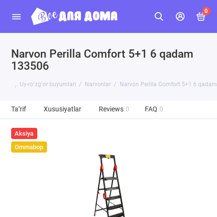
0
Narvon Perilla Comfort 5+1 6 qadam
133506
Uy-roʻzgʻor buyumlari
Narvonlar
Narvon Perilla Comfort 5+1 6 qada
Ta’rif
Xususiyatlar
Reviews
0
FAQ
0
Aksiya
Ommabop