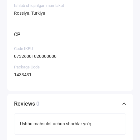
Ishlab chiqarilgan mamlakat
Rossiya, Turkiya
CP
Code IKPU
07326001020000000
Package Code
1433431
Reviews
0
Ushbu mahsulot uchun sharhlar yoʻq.