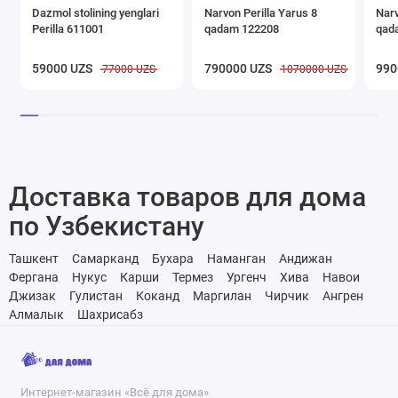
Dazmol stolining yenglari
Narvon Perilla Yarus 8
Narv
Perilla 611001
qadam 122208
qad
59000 UZS
790000 UZS
990
77000 UZS
1070000 UZS
Доставка товаров для дома
по Узбекистану
Ташкент
Самарканд
Бухара
Наманган
Андижан
Фергана
Нукус
Карши
Термез
Ургенч
Хива
Навои
Джизак
Гулистан
Коканд
Маргилан
Чирчик
Ангрен
Алмалык
Шахрисабз
Интернет-магазин «Всё для дома»