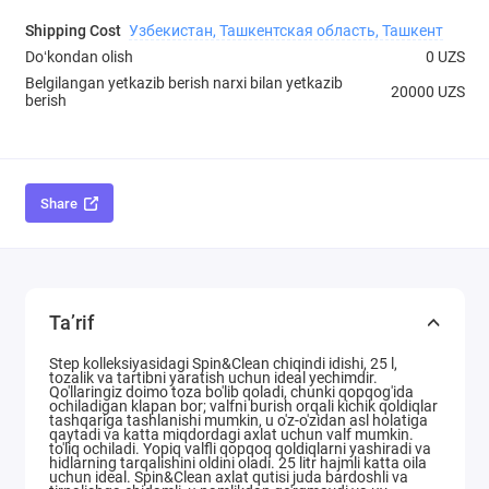
Shipping Cost
Узбекистан, Ташкентская область, Ташкент
Doʻkondan olish
0 UZS
Belgilangan yetkazib berish narxi bilan yetkazib
20000 UZS
berish
Share
Ta’rif
Step kolleksiyasidagi Spin&Clean chiqindi idishi, 25 l,
tozalik va tartibni yaratish uchun ideal yechimdir.
Qo'llaringiz doimo toza bo'lib qoladi, chunki qopqog'ida
ochiladigan klapan bor; valfni burish orqali kichik qoldiqlar
tashqariga tashlanishi mumkin, u o'z-o'zidan asl holatiga
qaytadi va katta miqdordagi axlat uchun valf mumkin.
to'liq ochiladi. Yopiq valfli qopqoq qoldiqlarni yashiradi va
hidlarning tarqalishini oldini oladi. 25 litr hajmli katta oila
uchun ideal. Spin&Clean axlat qutisi juda bardoshli va