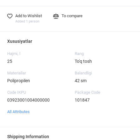
Add to Wishlist
To compare
Added 1 person
Xususiyatlar
Hajmi, l
Rang
25
To'q tosh
Materiallar
Balandligi
Polipropilen
42 sm
Code IKPU
Package Code
03923001004000000
101847
All Attributes
Shipping Information