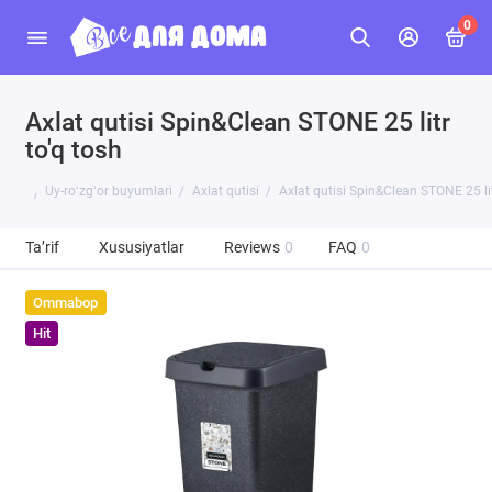
0
Axlat qutisi Spin&Clean STONE 25 litr
to'q tosh
Uy-roʻzgʻor buyumlari
Axlat qutisi
Axlat qutisi Spin&Clean STONE 25 lit
Ta’rif
Xususiyatlar
Reviews
0
FAQ
0
Ommabop
Hit