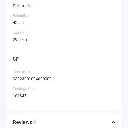
Polipropilen
Balandligi
42 sm
Uzunlik
29,5 sm
CP
Code IKPU
03923001004000000
Package Code
101847
Reviews
0