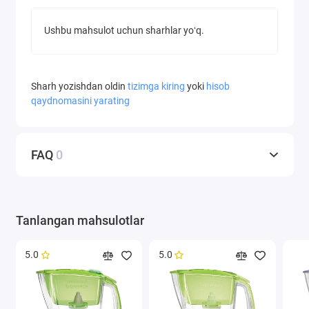
Ushbu mahsulot uchun sharhlar yoʻq.
Sharh yozishdan oldin
tizimga kiring
yoki
hisob
qaydnomasini yarating
FAQ
0
Tanlangan mahsulotlar
5.0
5.0