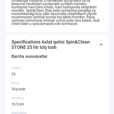
tirnalishga chidamli, u namlikdan qo'rqmaydi va uy
kimyoviy moddalari yordamida yuvilishi mumkin.
Konteyner ham bino ichida, ham tashqarida ishlatilishi
mumkin. Spin&Clean Step axlat qutisining yengilligi va
mustahkamligi ko'p yillar davomida chiqindilarni yig'ish
muammosini optimal tarzda hal qilishi mumkin. Rang
sxemasi zamonaviy interyer uchun juda mos keladi, vaqt
o'tishi bilan u sarg'aymaydi yoki so'nmaydi.
Specifications Axlat qutisi Spin&Clean
STONE 25 litr to'q tosh
Barcha xususiyatlar
Hajmi, l
25
Rang
To'q tosh
Ширина
33,5 sm
Materiallar