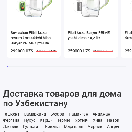
Suv uchun Filtrli ko'za
Filtrli ko'za Baryer PRIME
Filt
resurs ko'rsatkichi bilan
yashil olma / 4,2 litr
o'rmo
Baryer PRIME Opti-Lite
yashil olma, 4,2l
299000 UZS
259000 UZS
259
419000 UZS
369000 UZS
Доставка товаров для дома
по Узбекистану
Ташкент
Самарканд
Бухара
Наманган
Андижан
Фергана
Нукус
Карши
Термез
Ургенч
Хива
Навои
Джизак
Гулистан
Коканд
Маргилан
Чирчик
Ангрен