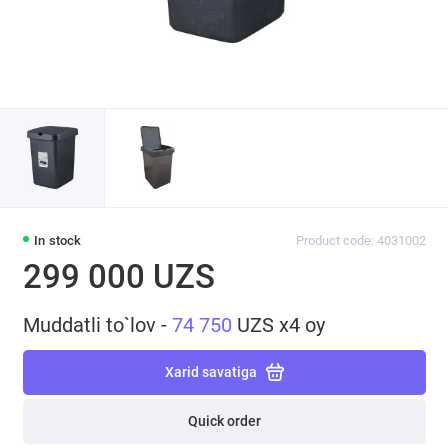
In stock
Product code: 4031002
299 000 UZS
Muddatli to`lov -
74 750
UZS x4 oy
Xarid savatiga
Quick order