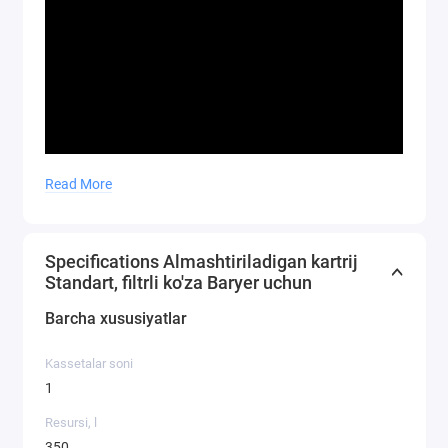
Read More
Specifications Almashtiriladigan kartrij
Standart, filtrli ko'za Baryer uchun
Barcha xususiyatlar
Kassetalar soni
1
Resursi, l
350