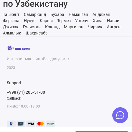
по Узбекистану
Ташкент
Самарканд
Бухара
Наманган
Андижан
Фергана
Нукус
Карши
Термез
Ургенч
Хива
Навои
Джизак
Гулистан
Коканд
Маргилан
Чирчик
Ангрен
Алмалык
Шахрисабз
Интернет-магазин «Всё для дома»
2023
Support
+998 (71) 205-51-00
Callback
Пн-Вс: 10.00 -18.00