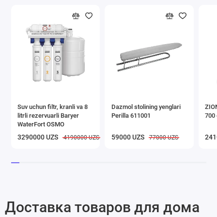
Suv uchun filtr, kranli va 8
Dazmol stolining yenglari
ZION
litrli rezervuarli Baryer
Perilla 611001
700 
WaterFort OSMO
3290000 UZS
59000 UZS
241
4190000 UZS
77000 UZS
Доставка товаров для дома