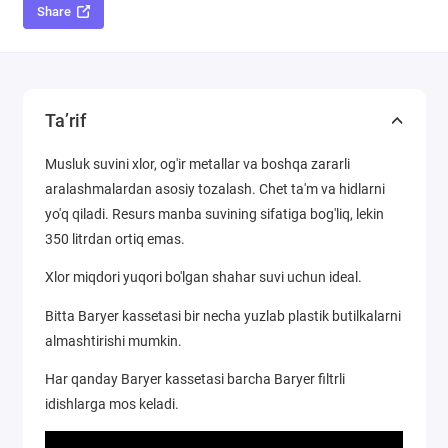
Share
Ta’rif
Musluk suvini xlor, og'ir metallar va boshqa zararli
aralashmalardan asosiy tozalash. Chet ta'm va hidlarni
yo'q qiladi. Resurs manba suvining sifatiga bog'liq, lekin
350 litrdan ortiq emas.
Xlor miqdori yuqori bo'lgan shahar suvi uchun ideal.
Bitta Baryer kassetasi bir necha yuzlab plastik butilkalarni
almashtirishi mumkin.
Har qanday Baryer kassetasi barcha Baryer filtrli
idishlarga mos keladi.