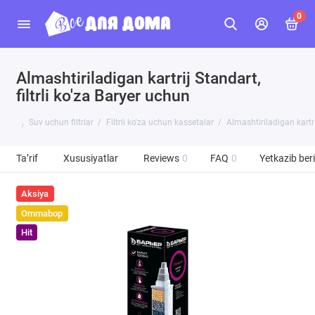
0
Almashtiriladigan kartrij Standart,
filtrli ko'za Baryer uchun
Suv uchun filtrlar
Filtrli ko'za uchun kassetalar
Almashtiriladigan kartri
Ta’rif
Xususiyatlar
Reviews
0
FAQ
0
Yetkazib beri
Aksiya
Ommabop
Hit