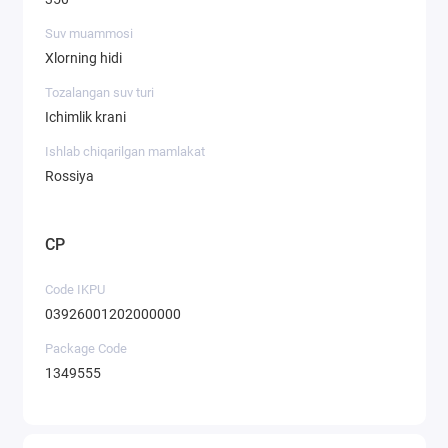
Suv muammosi
Xlorning hidi
Tozalangan suv turi
Ichimlik krani
Ishlab chiqarilgan mamlakat
Rossiya
CP
Code IKPU
03926001202000000
Package Code
1349555