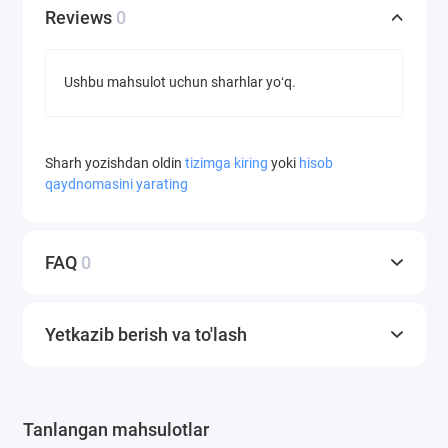
Reviews
0
Ushbu mahsulot uchun sharhlar yoʻq.
Sharh yozishdan oldin
tizimga kiring
yoki
hisob
qaydnomasini yarating
FAQ
0
Yetkazib berish va to'lash
Tanlangan mahsulotlar