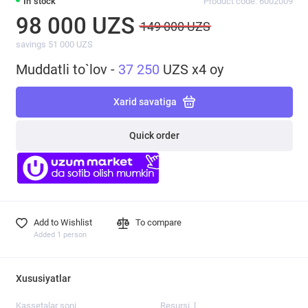
In stock
Product code: 6002009
98 000 UZS
149 000 UZS
savings 51 000 UZS
Muddatli to`lov -
37 250
UZS x4 oy
Xarid savatiga
Quick order
Add to Wishlist
To compare
Added 1 person
Xususiyatlar
Kassetalar soni
Resursi, l