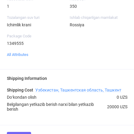
1
350
Tozalangan suv turi
Ishlab chiqarilgan mamlakat
Ichimlik krani
Rossiya
Package Code
1349555
All Attributes
Shipping Information
Shipping Cost
Узбекистан, Ташкентская область, Ташкент
Doʻkondan olish
0 UZS
Belgilangan yetkazib berish narxi bilan yetkazib
20000 UZS
berish