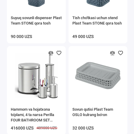
Suyuq sovunli dispenser Plast
Tish cho'tkasi uchun stend
Team STONE qora tosh
Plast Team STONE qora tosh
90 000 UZS
49 000 UZS
Hammom va hojatxona
Sovun qutisi Plast Team
to'plami, 4 ta narsa Perilla
OSLO kulrang bo'ron
FOUR BATHROOM SET
chrom 83031
416000 UZS
32 000 UZS
489000 UZS