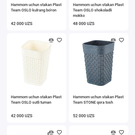
Hammom uchun stakan Plast
Hammom uchun stakan Plast
Ilgichlar
Team OSLO kulrang bo'ron
Team OSLO shokoladli
mokko
Javonlar va stellajlar
42 000 UZS
48 000 UZS
Tokchalar
Ichki kiyimlar uchun quritgichlar
Kiyimlari uchun javonlar
Oshxona buyumlari
Ostona gilamlari
Hammom uchun stakan Plast
Hammom uchun stakan Plast
Xaltalik aravalar
Team OSLO sutli tuman
Team STONE qora tosh
Axlat qutisi
42 000 UZS
52 000 UZS
Gigiyena