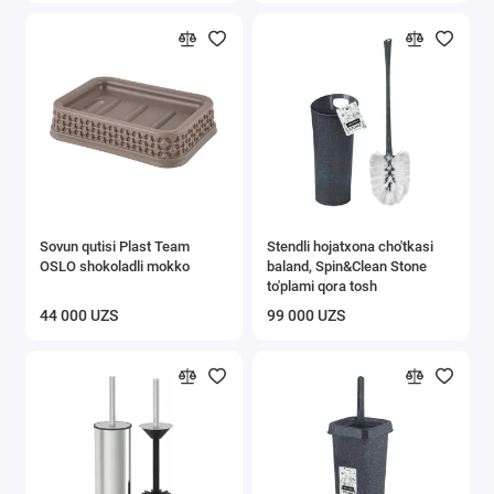
Sovun qutisi Plast Team
Stendli hojatxona cho'tkasi
OSLO shokoladli mokko
baland, Spin&Clean Stone
to'plami qora tosh
44 000 UZS
99 000 UZS