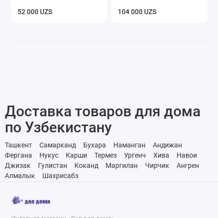
52 000 UZS
104 000 UZS
Доставка товаров для дома
по Узбекистану
Ташкент
Самарканд
Бухара
Наманган
Андижан
Фергана
Нукус
Карши
Термез
Ургенч
Хива
Навои
Джизак
Гулистан
Коканд
Маргилан
Чирчик
Ангрен
Алмалык
Шахрисабз