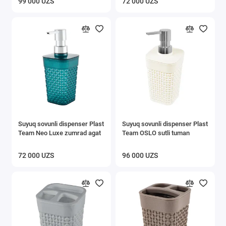
99 000 UZS
72 000 UZS
Suyuq sovunli dispenser Plast
Suyuq sovunli dispenser Plast
Team Neo Luxe zumrad agat
Team OSLO sutli tuman
72 000 UZS
96 000 UZS