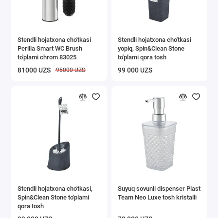
Stendli hojatxona cho'tkasi
Stendli hojatxona cho'tkasi
Perilla Smart WC Brush
yopiq, Spin&Clean Stone
to'plami chrom 83025
to'plami qora tosh
81000 UZS
99 000 UZS
95000 UZS
Stendli hojatxona cho'tkasi,
Suyuq sovunli dispenser Plast
Spin&Clean Stone to'plami
Team Neo Luxe tosh kristalli
qora tosh