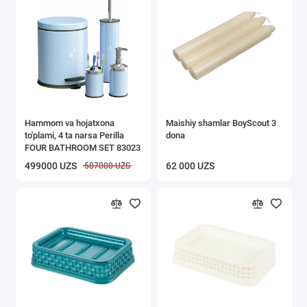
Buyumlarni saqlash
Vanna va hojatxona aksessuarlari
Tozalash ishlari uchun inventarlar
Show All
Hammom va hojatxona
Maishiy shamlar BoyScout 3
to'plami, 4 ta narsa Perilla
dona
FOUR BATHROOM SET 83023
499000 UZS
62 000 UZS
587000 UZS