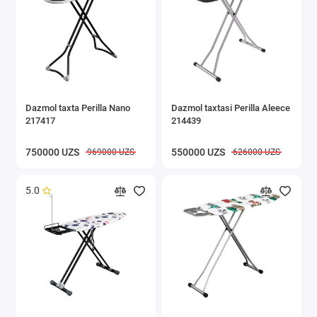
Buyumlarni saqlash
Vanna va hojatxona aksessuarlari
Tozalash ishlari uchun inventarlar
Dazmol taxta Perilla Nano
Dazmol taxtasi Perilla Aleece
Show All
217417
214439
750000 UZS
550000 UZS
969000 UZS
626000 UZS
5.0