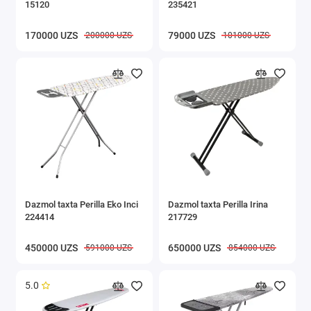
15120
235421
Ilgichlar
170000 UZS
79000 UZS
200000 UZS
101000 UZS
Javonlar va stellajlar
Tokchalar
Ichki kiyimlar uchun quritgichlar
Kiyimlari uchun javonlar
Oshxona buyumlari
Ostona gilamlari
Dazmol taxta Perilla Eko Inci
Dazmol taxta Perilla Irina
224414
217729
Xaltalik aravalar
450000 UZS
650000 UZS
591000 UZS
854000 UZS
Axlat qutisi
5.0
Gigiyena