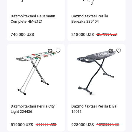
Dazmol taxtasi Hausmann
Dazmol taxtasi Perilla
Complete HM-2121
Berezka 235404
740 000 UZS
218000 UZS
257000 UZS
Dazmol taxtasi Perilla City
Dazmol taxtasi Perilla Diva
Light 224436
14011
519000 UZS
928000 UZS
611000 UZS
1092000 UZS