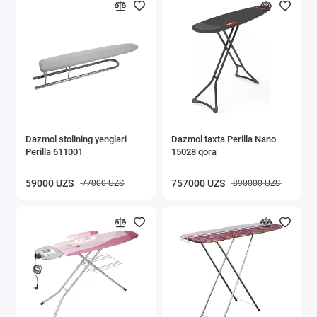
Dazmol stolining yenglari
Dazmol taxta Perilla Nano
Perilla 611001
15028 qora
59000 UZS
757000 UZS
77000 UZS
890000 UZS