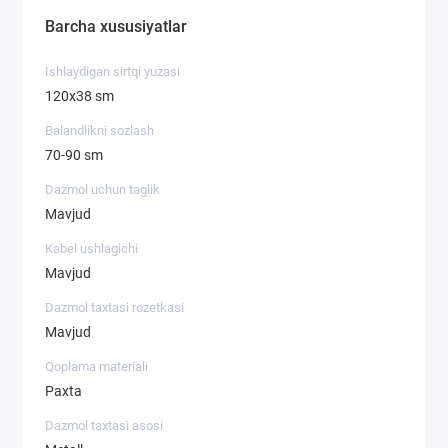
Barcha xususiyatlar
Ishlaydigan sirtqi yuzasi
120х38 sm
Balandlikni sozlash
70-90 sm
Dazmol uchun taglik
Mavjud
Kabel ushlagichi
Mavjud
Dazmol taxtasi rozetkasi
Mavjud
Qoplama materiali
Paxta
Dazmol taxtasi asosi