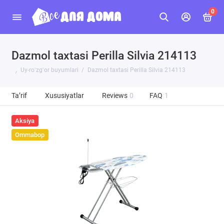
0
Dazmol taxtasi Perilla Silvia 214113
Uy-roʻzgʻor buyumlari
Dazmol taxtasi Perilla Silvia 214113
Ta’rif
Xususiyatlar
Reviews
0
FAQ
1
Aksiya
Ommabop