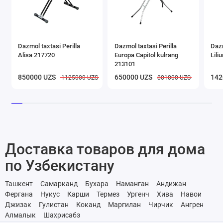
Dazmol taxtasi Perilla
Dazmol taxtasi Perilla
Dazm
Alisa 217720
Europa Capitol kulrang
Lili
213101
850000 UZS
650000 UZS
142
1125000 UZS
801000 UZS
Доставка товаров для дома
по Узбекистану
Ташкент
Самарканд
Бухара
Наманган
Андижан
Фергана
Нукус
Карши
Термез
Ургенч
Хива
Навои
Джизак
Гулистан
Коканд
Маргилан
Чирчик
Ангрен
Алмалык
Шахрисабз