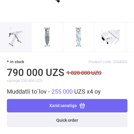
In stock
Product code: 2004003
790 000 UZS
1 020 000 UZS
savings 230 000 UZS
Muddatli to`lov -
255 000
UZS x4 oy
Xarid savatiga
Quick order