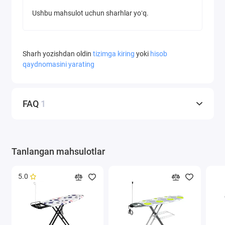
Ushbu mahsulot uchun sharhlar yoʻq.
Sharh yozishdan oldin
tizimga kiring
yoki
hisob
qaydnomasini yarating
FAQ
1
Tanlangan mahsulotlar
5.0