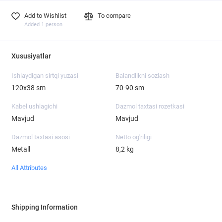
Add to Wishlist
To compare
Added 1 person
Xususiyatlar
Ishlaydigan sirtqi yuzasi
Balandlikni sozlash
120х38 sm
70-90 sm
Kabel ushlagichi
Dazmol taxtasi rozetkasi
Mavjud
Mavjud
Dazmol taxtasi asosi
Netto og'riligi
Metall
8,2 kg
All Attributes
Shipping Information