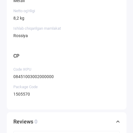
Metall
Netto og'riligi
8,2 kg
Ishlab chiqarilgan mamlakat
Rossiya
CP
Code IKPU
08451003002000000
Package Code
1505570
Reviews
0