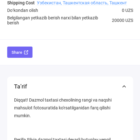
Shipping Cost
Узбекистан, Ташкентская область, Ташкент
Doʻkondan olish
0 UZS
Belgilangan yetkazib berish narxi bilan yetkazib
20000 UZS
berish
Share
Ta’rif
Diqqat! Dazmol taxtasi chexolining rangi va naqshi
mahsulot fotosuratida ko'rsatilganidan farq qilishi
mumkin.
Perilla Silvia dazmol taxtasi deyarli butunlay yengil