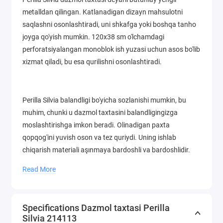
metalldan qilingan. Katlanadigan dizayn mahsulotni
saqlashni osonlashtiradi, uni shkafga yoki boshqa tanho
joyga qo'yish mumkin. 120x38 sm o'lchamdagi
perforatsiyalangan monoblok ish yuzasi uchun asos bo'lib
xizmat qiladi, bu esa qurilishni osonlashtiradi.
Perilla Silvia balandligi bo'yicha sozlanishi mumkin, bu
muhim, chunki u dazmol taxtasini balandligingizga
moslashtirishga imkon beradi. Olinadigan paxta
qopqog'ini yuvish oson va tez quriydi. Uning ishlab
chiqarish materiali aşınmaya bardoshli va bardoshlidir.
Zamonaviy ranglar yuqori sifat bilan amalga oshiriladi,
Read More
shuning uchun taxtaning ishchi yuzasi uzoq vaqt
davomida yorqin va jozibali ko'rinadi.
Specifications Dazmol taxtasi Perilla
Silvia 214113