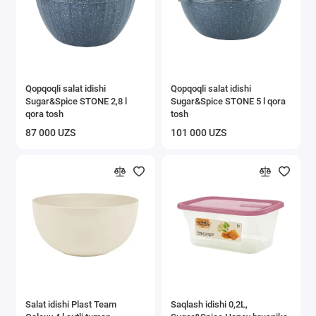
Qopqoqli salat idishi
Qopqoqli salat idishi
Sugar&Spice STONE 2,8 l
Sugar&Spice STONE 5 l qora
qora tosh
tosh
87 000 UZS
101 000 UZS
Salat idishi Plast Team
Saqlash idishi 0,2L,