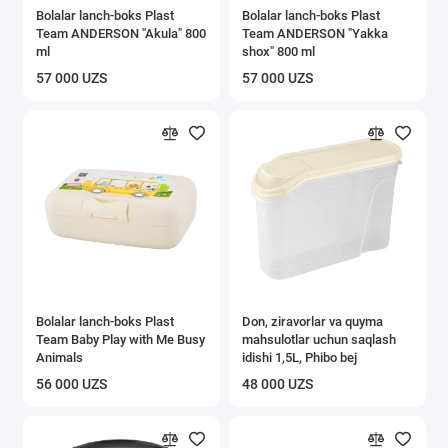
Bolalar lanch-boks Plast
Bolalar lanch-boks Plast
Ilgichlar
Team ANDERSON "Akula" 800
Team ANDERSON "Yakka
ml
shox" 800 ml
Javonlar va stellajlar
57 000 UZS
57 000 UZS
Tokchalar
Ichki kiyimlar uchun quritgichlar
Kiyimlari uchun javonlar
Oshxona buyumlari
Ostona gilamlari
Bolalar lanch-boks Plast
Don, ziravorlar va quyma
Xaltalik aravalar
Team Baby Play with Me Busy
mahsulotlar uchun saqlash
Animals
idishi 1,5L, Phibo bej
Axlat qutisi
56 000 UZS
48 000 UZS
Gigiyena