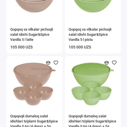
Qopqoq va vilkalar pichoqli
Qopqoq va vilkalar pichoqli
salat idishi Sugar&Spice
salat idishi Sugar&Spice
Vanilla 5 l latte
Vanilla 5 l pista
105 000 UZS
105 000 UZS
Qopqoqli dumaloq salat
Qopqoqli dumaloq salat
idishlari to'plami Sugar&Spice
idishlari to'plami Sugar&Spice
Vanilla 0,6л (4 dona) + 5л
Vanilla 0,6л (4 dona) + 5л