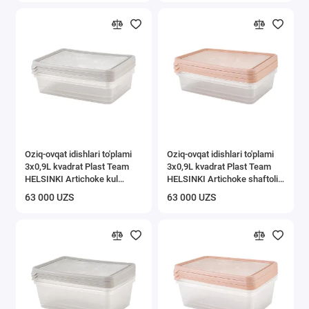
Oziq-ovqat idishlari to'plami
Oziq-ovqat idishlari to'plami
3x0,9L kvadrat Plast Team
3x0,9L kvadrat Plast Team
HELSINKI Artichoke kul
HELSINKI Artichoke shaftoli
marvarid
karamel
63 000 UZS
63 000 UZS