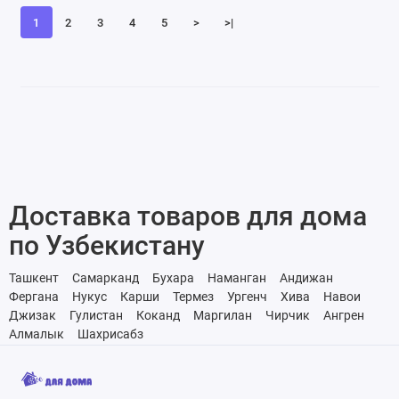
1
2
3
4
5
>
>|
Доставка товаров для дома
по Узбекистану
Ташкент
Самарканд
Бухара
Наманган
Андижан
Фергана
Нукус
Карши
Термез
Ургенч
Хива
Навои
Джизак
Гулистан
Коканд
Маргилан
Чирчик
Ангрен
Алмалык
Шахрисабз