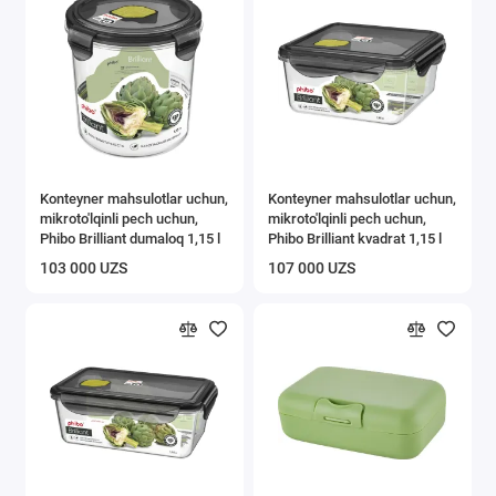
Buyumlarni saqlash
Vanna va hojatxona aksessuarlari
Tozalash ishlari uchun inventarlar
Show All
Konteyner mahsulotlar uchun,
Konteyner mahsulotlar uchun,
mikroto'lqinli pech uchun,
mikroto'lqinli pech uchun,
Phibo Brilliant dumaloq 1,15 l
Phibo Brilliant kvadrat 1,15 l
103 000 UZS
107 000 UZS