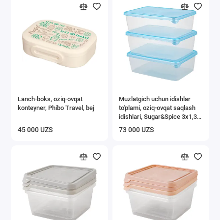
Lanch-boks, oziq-ovqat
Muzlatgich uchun idishlar
konteyner, Phibo Travel, bej
to'plami, oziq-ovqat saqlash
idishlari, Sugar&Spice 3x1,35l
ko'k
45 000 UZS
73 000 UZS