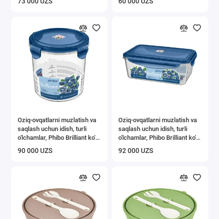
73 000 UZS
60 000 UZS
Oziq-ovqatlarni muzlatish va
Oziq-ovqatlarni muzlatish va
saqlash uchun idish, turli
saqlash uchun idish, turli
o'lchamlar, Phibo Brilliant ko'k
o'lchamlar, Phibo Brilliant ko'k
1,15 l
1,35 l
90 000 UZS
92 000 UZS