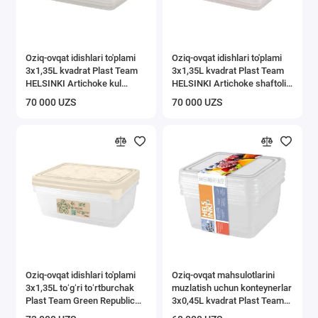
Oziq-ovqat idishlari to'plami
Oziq-ovqat idishlari to'plami
3x1,35L kvadrat Plast Team
3x1,35L kvadrat Plast Team
HELSINKI Artichoke kul
HELSINKI Artichoke shaftoli
marvarid
karamel
70 000 UZS
70 000 UZS
Oziq-ovqat idishlari to'plami
Oziq-ovqat mahsulotlarini
3x1,35L toʻgʻri toʻrtburchak
muzlatish uchun konteynerlar
Plast Team Green Republic
3x0,45L kvadrat Plast Team
zig'ir
Frozen