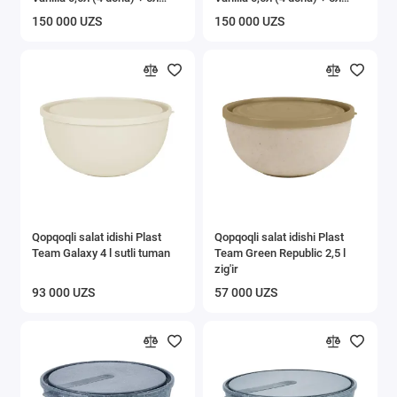
latte
pista
150 000 UZS
150 000 UZS
Qopqoqli salat idishi Plast
Qopqoqli salat idishi Plast
Team Galaxy 4 l sutli tuman
Team Green Republic 2,5 l
zig'ir
93 000 UZS
57 000 UZS