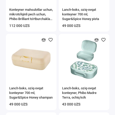
Konteyner mahsulotlar uchun,
Lanch-boks, oziq-ovqat
mikroto'lqinli pech uchun,
konteyner 700 ml,
Phibo Brilliant to'rtburchaklar
Sugar&Spice Honey pista
shaklida 1,35 l
112 000 UZS
49 000 UZS
Lanch-boks, oziq-ovqat
Lanch-boks, oziq-ovqat
konteyner 700 ml,
konteyner, Phibo Madre
Sugar&Spice Honey shampan
Terra, ochiq ko'k
49 000 UZS
43 000 UZS