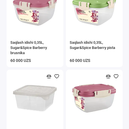
Saqlash idishi 0,35L,
Saqlash idishi 0,35L,
Sugar&Spice Вarberry
Sugar&Spice Вarberry pista
brusnika
60 000 UZS
60 000 UZS