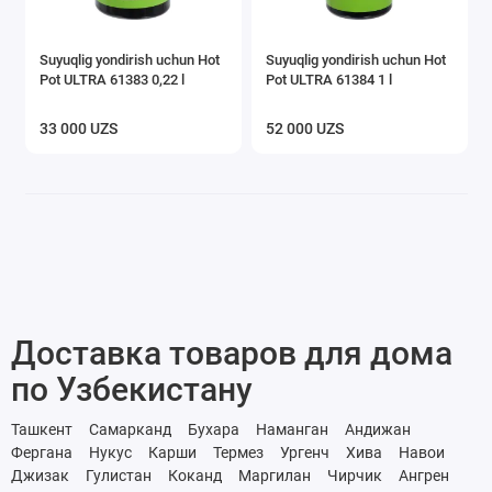
Suyuqlig yondirish uchun Hot
Suyuqlig yondirish uchun Hot
Pot ULTRA 61383 0,22 l
Pot ULTRA 61384 1 l
33 000 UZS
52 000 UZS
Доставка товаров для дома
по Узбекистану
Ташкент
Самарканд
Бухара
Наманган
Андижан
Фергана
Нукус
Карши
Термез
Ургенч
Хива
Навои
Джизак
Гулистан
Коканд
Маргилан
Чирчик
Ангрен