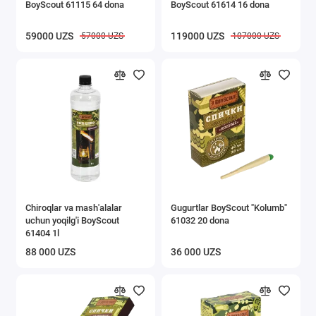
BoyScout 61115 64 dona
BoyScout 61614 16 dona
59000 UZS
119000 UZS
57000 UZS
107000 UZS
Chiroqlar va mash'alalar
Gugurtlar BoyScout "Kolumb"
uchun yoqilg'i BoyScout
61032 20 dona
61404 1l
88 000 UZS
36 000 UZS