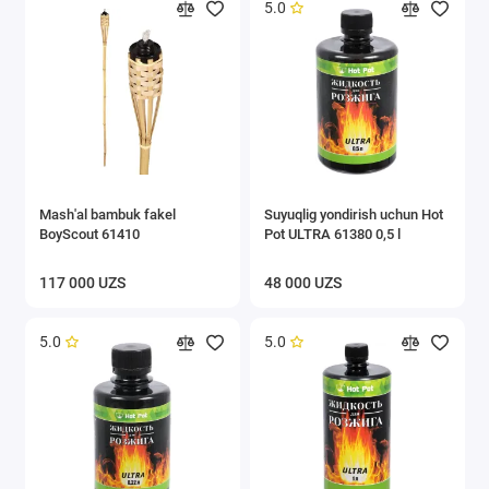
5.0
Mash'al bambuk fakel
Suyuqlig yondirish uchun Hot
BoyScout 61410
Pot ULTRA 61380 0,5 l
117 000 UZS
48 000 UZS
5.0
5.0