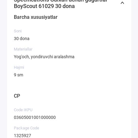
BoyScout 61029 30 dona
Barcha xususiyatlar
Soni
30 dona
Materiallar
Yog'och, yondiruvchi aralashma
Hajmi
9 sm
CP
Code IKPU
03605001001000000
Package Code
1325927