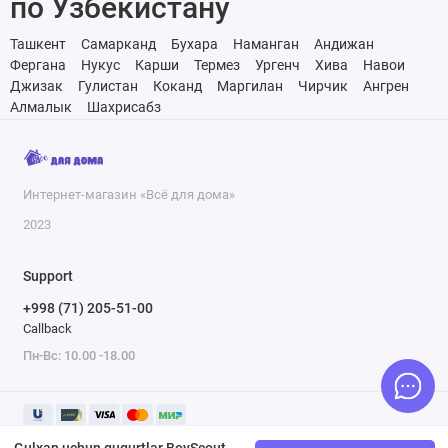
по Узбекистану
Ташкент
Самарканд
Бухара
Наманган
Андижан
Фергана
Нукус
Карши
Термез
Ургенч
Хива
Навои
Джизак
Гулистан
Коканд
Маргилан
Чирчик
Ангрен
Алмалык
Шахрисабз
Интернет-магазин «Всё для дома»
2023
Support
+998 (71) 205-51-00
Callback
Пн-Вс: 10.00 -18.00