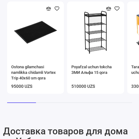
Ostona gilamchasi
Poyafzal uchun tokcha
Tara
namlikka chidamli Vortex
ЗМИ Альфа 15 qora
uchu
Trip 40х60 sm qora
95000 UZS
510000 UZS
330
Доставка товаров для дома