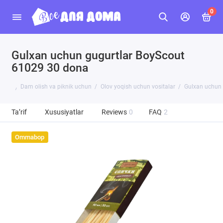
0
Gulxan uchun gugurtlar BoyScout
61029 30 dona
Dam olish va piknik uchun
Olov yoqish uchun vositalar
Gulxan uchun 
Ta’rif
Xususiyatlar
Reviews
0
FAQ
2
Ommabop