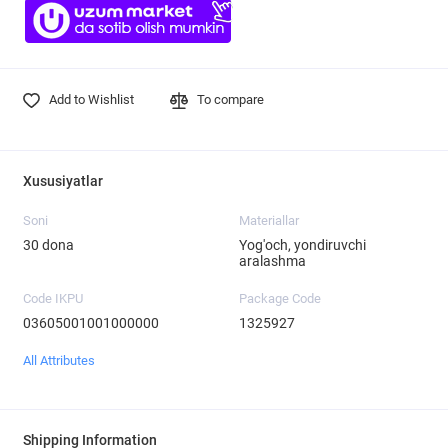
Add to Wishlist
To compare
Xususiyatlar
Soni
Materiallar
30 dona
Yog'och, yondiruvchi
aralashma
Code IKPU
Package Code
03605001001000000
1325927
All Attributes
Shipping Information