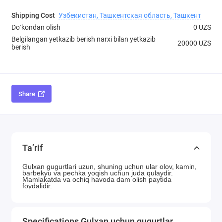
Shipping Cost
Узбекистан, Ташкентская область, Ташкент
Doʻkondan olish
0 UZS
Belgilangan yetkazib berish narxi bilan yetkazib
20000 UZS
berish
Share
Ta’rif
Gulxan gugurtlari uzun, shuning uchun ular olov, kamin, 
barbekyu va pechka yoqish uchun juda qulaydir. 
Mamlakatda va ochiq havoda dam olish paytida 
foydalidir.
Specifications Gulxan uchun gugurtlar