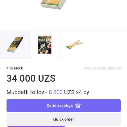
In stock
Product code: 5000155
34 000 UZS
Muddatli to`lov -
8 500
UZS x4 oy
Xarid savatiga
Quick order