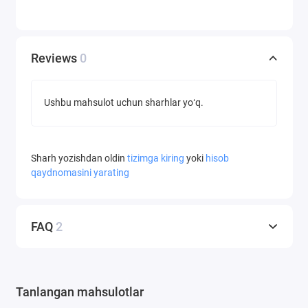
Reviews
0
Ushbu mahsulot uchun sharhlar yoʻq.
Sharh yozishdan oldin
tizimga kiring
yoki
hisob
qaydnomasini yarating
FAQ
2
Tanlangan mahsulotlar