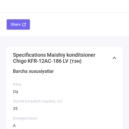
Share
Specifications Maishiy konditsioner
Chigo KFR-12AC-186 LV (тэн)
Barcha xususiyatlar
Rang
Oq
Xizmat ko'rsatish maydoni, m2
35
Energiya klassi
A