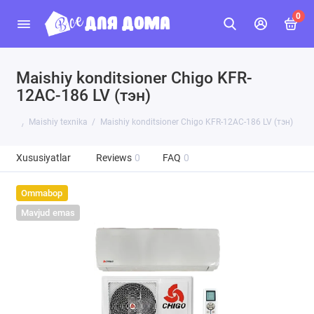
0
Maishiy konditsioner Chigo KFR-
12AC-186 LV (тэн)
Maishiy texnika
Maishiy konditsioner Chigo KFR-12AC-186 LV (тэн)
Xususiyatlar
Reviews
0
FAQ
0
Ommabop
Mavjud emas