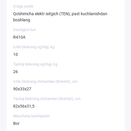
O'ziga xoslik
Qo'shimcha elektr isitgich (TEN), past kuchlanishdan
boshlang
Sovutgich turi
R410A
Ichki blokning og'irligi, kg
10
Tashqi blokning og'irligi, kg
26
Ichki blokning o'lchamlari (WxHxD), sm
90х33х27
Tashqi blokning o'lchamlari (WxHxD), sm
82х56х31,5
Masofaviy boshqarish
Bor