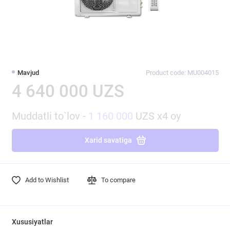
Mavjud
Product code: MU004015
4 640 000 UZS
Muddatli to`lov -
1 160 000
UZS x4 oy
Xarid savatiga
Add to Wishlist
To compare
Xususiyatlar