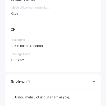
Ishlab chiqarilgan mamlakat
Xitoy
CP
Code IKPU
08415001001000000
Package Code
1355652
Reviews
0
Ushbu mahsulot uchun sharhlar yoʻq.