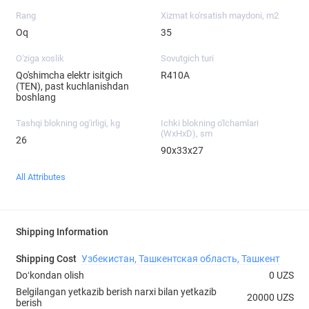
Rang
Xizmat ko'rsatish maydoni, m2
Oq
35
O'ziga xoslik
Sovutgich turi
Qo'shimcha elektr isitgich
R410A
(TEN), past kuchlanishdan
boshlang
Tashqi blokning og'irligi, kg
Ichki blokning o'lchamlari
(WxHxD), sm
26
90х33х27
All Attributes
Shipping Information
Shipping Cost
Узбекистан, Ташкентская область, Ташкент
Doʻkondan olish
0 UZS
Belgilangan yetkazib berish narxi bilan yetkazib
20000 UZS
berish