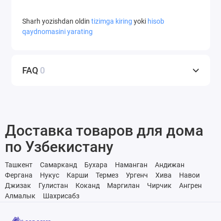
Sharh yozishdan oldin
tizimga kiring
yoki
hisob
qaydnomasini yarating
FAQ
0
Доставка товаров для дома
по Узбекистану
Ташкент
Самарканд
Бухара
Наманган
Андижан
Фергана
Нукус
Карши
Термез
Ургенч
Хива
Навои
Джизак
Гулистан
Коканд
Маргилан
Чирчик
Ангрен
Алмалык
Шахрисабз