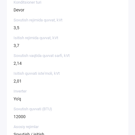
Konditsioner turi
Devor
Sovutish rejimida quvvat, kVt
3,5
Isitish rejimida quvvat, kVt
3,7
Sovutish vaqtida quvvat sarfi, kVt
2,14
Isitish quvvati iste'moli, kVt
2,01
Inverter
Yo'q
Sovutish quvvati (BTU)
12000
Asosiy rejimlar
Sovutish / isitish