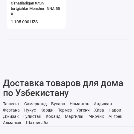
O'rnatiladigan tutun
tortgichlar Monsher INNA 55
X
1 105 000 UZS
Доставка товаров для дома
по Узбекистану
Ташкент
Самарканд
Бухара
Наманган
Андижан
Фергана
Нукус
Карши
Термез
Ургенч
Хива
Навои
Джизак
Гулистан
Коканд
Маргилан
Чирчик
Ангрен
Алмалык
Шахрисабз