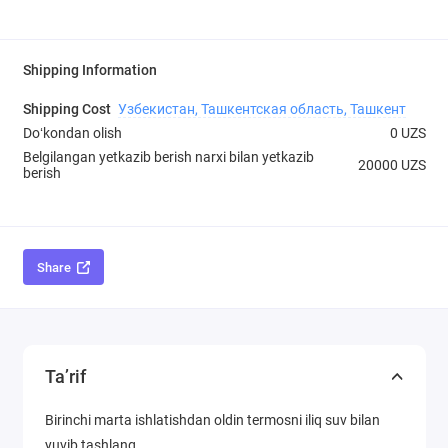
Shipping Information
Shipping Cost
Узбекистан, Ташкентская область, Ташкент
Doʻkondan olish
0 UZS
Belgilangan yetkazib berish narxi bilan yetkazib
20000 UZS
berish
Share
Ta’rif
Birinchi marta ishlatishdan oldin termosni iliq suv bilan
yuvib tashlang.