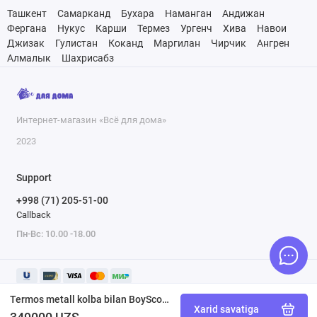
Ташкент
Самарканд
Бухара
Наманган
Андижан
Фергана
Нукус
Карши
Термез
Ургенч
Хива
Навои
Джизак
Гулистан
Коканд
Маргилан
Чирчик
Ангрен
Алмалык
Шахрисабз
Интернет-магазин «Всё для дома»
2023
Support
+998 (71) 205-51-00
Callback
Пн-Вс: 10.00 -18.00
Termos metall kolba bilan BoyScout 61071 1 l
Xarid savatiga