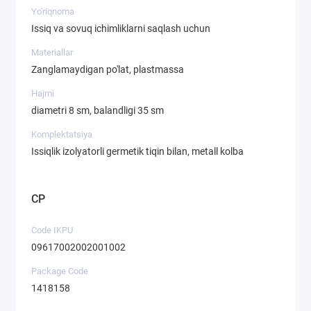
Yo'riqnoma
Issiq va sovuq ichimliklarni saqlash uchun
Materiallar
Zanglamaydigan po'lat, plastmassa
Hajmi
diametri 8 sm, balandligi 35 sm
Komplektatsiya
Issiqlik izolyatorli germetik tiqin bilan, metall kolba
CP
Code IKPU
09617002002001002
Package Code
1418158