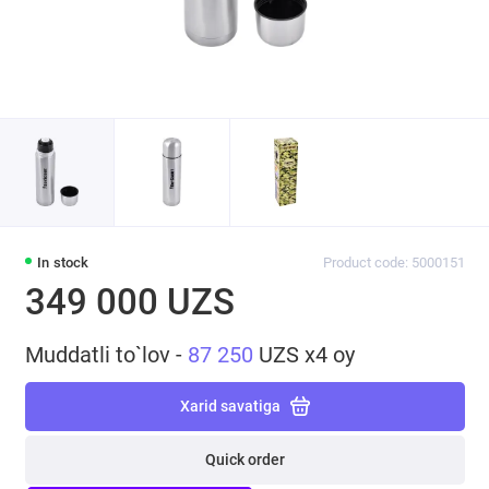
In stock
Product code: 5000151
349 000 UZS
Muddatli to`lov -
87 250
UZS x4 oy
Xarid savatiga
Quick order