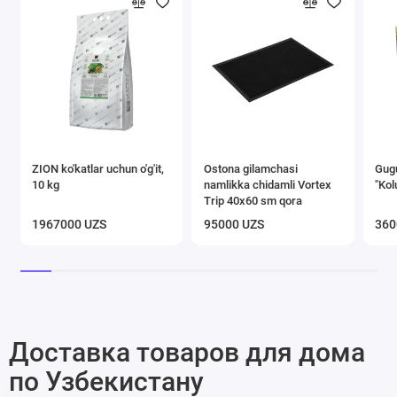
ZION ko'katlar uchun o'g'it,
Ostona gilamchasi
Gugu
10 kg
namlikka chidamli Vortex
"Kol
Trip 40х60 sm qora
1967000 UZS
95000 UZS
360
Доставка товаров для дома
по Узбекистану