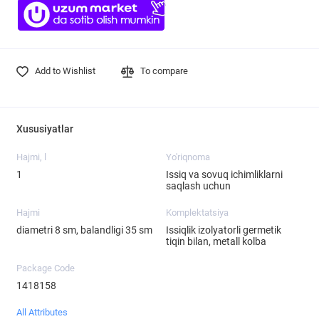
Add to Wishlist
To compare
Xususiyatlar
Hajmi, l
Yo'riqnoma
1
Issiq va sovuq ichimliklarni
saqlash uchun
Hajmi
Komplektatsiya
diametri 8 sm, balandligi 35 sm
Issiqlik izolyatorli germetik
tiqin bilan, metall kolba
Package Code
1418158
All Attributes