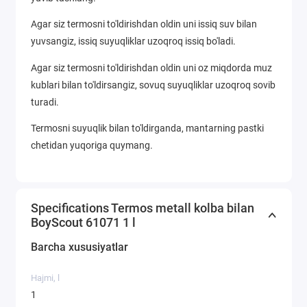
Agar siz termosni to'ldirishdan oldin uni issiq suv bilan
yuvsangiz, issiq suyuqliklar uzoqroq issiq bo'ladi.
Agar siz termosni to'ldirishdan oldin uni oz miqdorda muz
kublari bilan to'ldirsangiz, sovuq suyuqliklar uzoqroq sovib
turadi.
Termosni suyuqlik bilan to'ldirganda, mantarning pastki
chetidan yuqoriga quymang.
Specifications Termos metall kolba bilan
BoyScout 61071 1 l
Barcha xususiyatlar
Hajmi, l
1