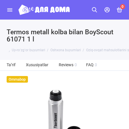
0
Termos metall kolba bilan BoyScout
61071 1 l
Uy-roʻzgʻor buyumlari
Oshxona buyumlari
Oziq-ovqat mahsulotlarini 
Ta’rif
Xususiyatlar
Reviews
0
FAQ
0
Ommabop