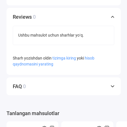
Reviews
0
Ushbu mahsulot uchun sharhlar yoʻq.
Sharh yozishdan oldin
tizimga kiring
yoki
hisob
qaydnomasini yarating
FAQ
0
Tanlangan mahsulotlar