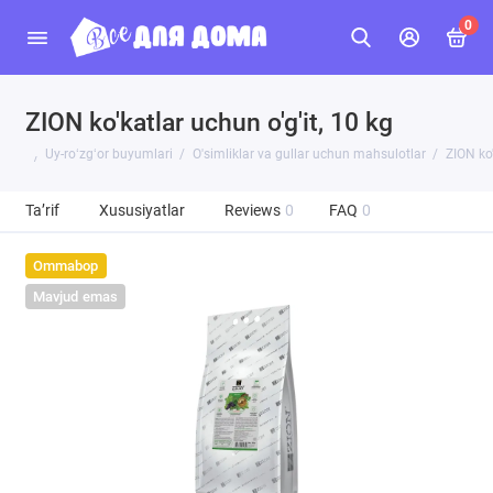
0
ZION ko'katlar uchun o'g'it, 10 kg
Uy-roʻzgʻor buyumlari
O'simliklar va gullar uchun mahsulotlar
ZION ko'
Ta’rif
Xususiyatlar
Reviews
0
FAQ
0
Ommabop
Mavjud emas