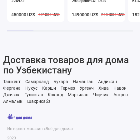
224922
2х8 qadam 411208
6132
450000 UZS
1490000 UZS
182
591000 UZS
2004000 UZS
Доставка товаров для дома
по Узбекистану
Ташкент
Самарканд
Бухара
Наманган
Андижан
Фергана
Нукус
Карши
Термез
Ургенч
Хива
Навои
Джизак
Гулистан
Коканд
Маргилан
Чирчик
Ангрен
Алмалык
Шахрисабз
Интернет-магазин «Всё для дома»
2023