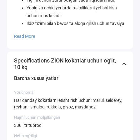
Yig‘im uchun zarur bo‘lgan vaqtni qisqartiradi.
Yopiq va ochiq yerlarda o‘simliklarni yetishtirish
uchun mos keladi.
Ildiz tizimi bilan bevosita aloqa qilish uchun tavsiya
etiladi. 3 yilgacha mahsuldorlik muddati.
Read More
Tabiiy mineral asosida ishlab chiqarilgan, ekologik
xavfsiz.
Mineral o‘g‘it emas, tarkibida nitratlar, gormonlar,
Specifications ZION ko'katlar uchun o'g'it,
pestitsidlar, gerbitsidlar va o‘sishni tezlatuvchi
10 kg
moddalar mavjud emas.
Barcha xususiyatlar
2% va undan ortiq ion almashinadigan
substratning kiritilishi unumdorligi bo'yicha eng
Yo'riqnoma
yaxshi ozuqaviy tuproqlardan oshib ketadigan
Har qanday ko'katlarni etishtirish uchun: marul, selderey,
aralashmani olish imkonini beradi.
reyhan, ismaloq, rukkola, piyoz, maydanoz
Hajmi uchun mo'ljallangan
QO'LLASH USULI:
330 litr tuproq
Netto og'riligi
Yopiq konteynerlarda urug'lardan ko'katlarni