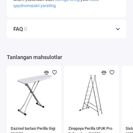
qaydnomasini yarating
FAQ
0
Tanlangan mahsulotlar
Dazmol taxtasi Perilla Gigi
Zinapoya Perilla UFUK Pro
Sixl