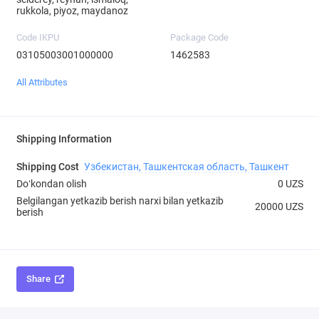
rukkola, piyoz, maydanoz
Code IKPU
Package Code
03105003001000000
1462583
All Attributes
Shipping Information
Shipping Cost
Узбекистан, Ташкентская область, Ташкент
Doʻkondan olish
0 UZS
Belgilangan yetkazib berish narxi bilan yetkazib
20000 UZS
berish
Share