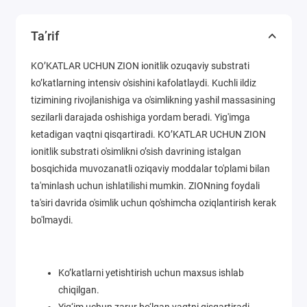
Ta’rif
KO’KATLAR UCHUN ZION ionitlik ozuqaviy substrati
ko’katlarning intensiv o'sishini kafolatlaydi. Kuchli ildiz
tizimining rivojlanishiga va o'simlikning yashil massasining
sezilarli darajada oshishiga yordam beradi. Yig'imga
ketadigan vaqtni qisqartiradi. KO’KATLAR UCHUN ZION
ionitlik substrati o'simlikni o’sish davrining istalgan
bosqichida muvozanatli oziqaviy moddalar to'plami bilan
ta'minlash uchun ishlatilishi mumkin. ZIONning foydali
ta'siri davrida o'simlik uchun qo'shimcha oziqlantirish kerak
bo'lmaydi.
Ko’katlarni yetishtirish uchun maxsus ishlab
chiqilgan.