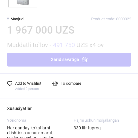
Mavjud
Product code: 8000022
1 967 000 UZS
Muddatli to`lov -
491 750
UZS x4 oy
Xarid savatiga
Add to Wishlist
To compare
Added 2 person
Xususiyatlar
Yo'riqnoma
Hajmi uchun mo'ljallangan
Har qanday ko'katlarni
330 litr tuproq
etishtirish uchun: marul,
selderey, reyhan, ismaloq,