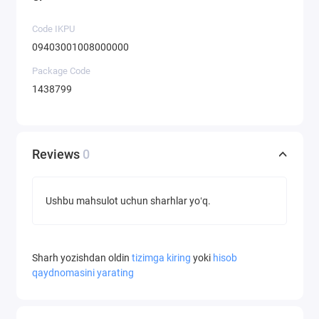
Code IKPU
09403001008000000
Package Code
1438799
Reviews
0
Ushbu mahsulot uchun sharhlar yoʻq.
Sharh yozishdan oldin
tizimga kiring
yoki
hisob
qaydnomasini yarating