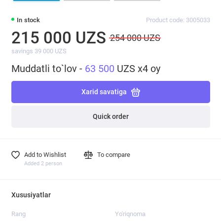
In stock
Product code: 3005033
215 000 UZS
254 000 UZS
savings 39 000 UZS
Muddatli to`lov -
63 500
UZS x4 oy
Xarid savatiga
Quick order
Add to Wishlist
To compare
Added 2 person
Xususiyatlar
Rang
Yo'riqnoma