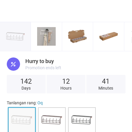
Hurry to buy
Promotion ends left
142
1
2
4
1
Days
Hours
Minutes
Tanlangan rang:
Oq