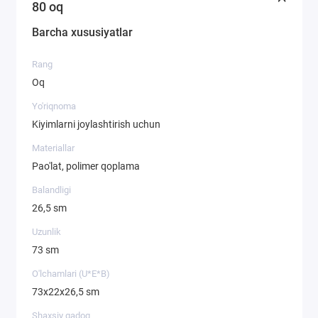
80 oq
Barcha xususiyatlar
Rang
Oq
Yo'riqnoma
Kiyimlarni joylashtirish uchun
Materiallar
Pao'lat, polimer qoplama
Balandligi
26,5 sm
Uzunlik
73 sm
O'lchamlari (U*E*B)
73х22х26,5 sm
Shaxsiy qadoq