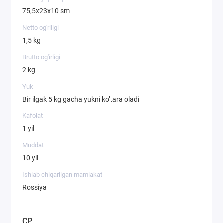
75,5х23х10 sm
Netto og'riligi
1,5 kg
Brutto og'irligi
2 kg
Yuk
Bir ilgak 5 kg gacha yukni ko’tara oladi
Kafolat
1 yil
Muddat
10 yil
Ishlab chiqarilgan mamlakat
Rossiya
CP