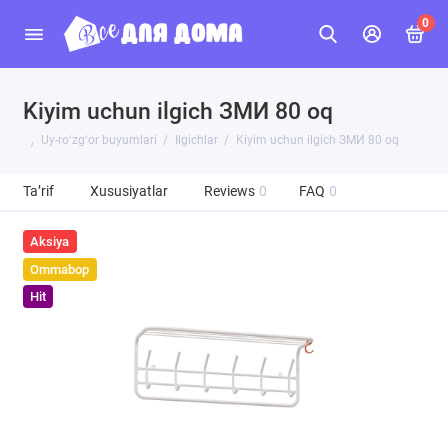
0
Kiyim uchun ilgich ЗМИ 80 oq
Uy-roʻzgʻor buyumlari
Ilgichlar
Kiyim uchun ilgich ЗМИ 80 oq
Ta’rif
Xususiyatlar
Reviews
0
FAQ
0
Aksiya
Ommabop
Hit