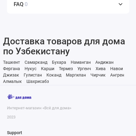
FAQ
0
Доставка товаров для дома
по Узбекистану
Ташкент
Самарканд
Бухара
Наманган
Андижан
Фергана
Нукус
Карши
Термез
Ургенч
Хива
Навои
Джизак
Гулистан
Коканд
Маргилан
Чирчик
Ангрен
Алмалык
Шахрисабз
Интернет-магазин «Всё для дома»
2023
Support