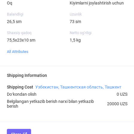
Oq
Kiyimlarni joylashtirish uchun
Balandligi
Uzunlik
26,5 sm
73 sm
Shaxsiy qadoq
Netto og'riligi
75,5х23х10 sm
1,5 kg
All Attributes
Shipping Information
Shipping Cost
Узбекистан, Ташкентская область, Ташкент
Doʻkondan olish
0 UZS
Belgilangan yetkazib berish narxi bilan yetkazib
20000 UZS
berish