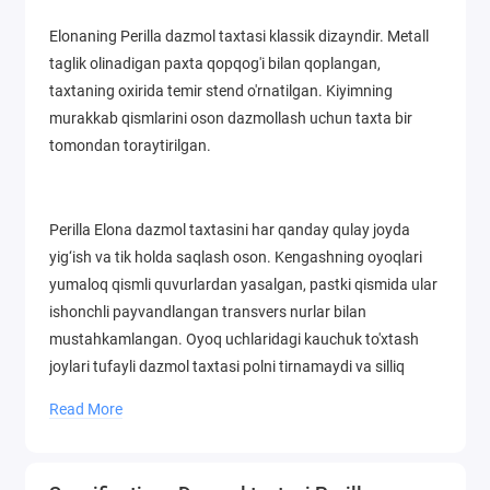
Elonaning Perilla dazmol taxtasi klassik dizayndir. Metall
taglik olinadigan paxta qopqog'i bilan qoplangan,
taxtaning oxirida temir stend o'rnatilgan. Kiyimning
murakkab qismlarini oson dazmollash uchun taxta bir
tomondan toraytirilgan.
Perilla Elona dazmol taxtasini har qanday qulay joyda
yig‘ish va tik holda saqlash oson. Kengashning oyoqlari
yumaloq qismli quvurlardan yasalgan, pastki qismida ular
ishonchli payvandlangan transvers nurlar bilan
mustahkamlangan. Oyoq uchlaridagi kauchuk to'xtash
joylari tufayli dazmol taxtasi polni tirnamaydi va silliq
yuzada sirpanib ketmaydi.
Read More