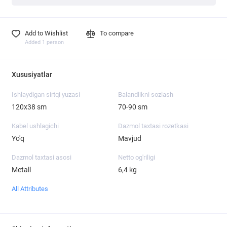
Add to Wishlist
To compare
Added 1 person
Xususiyatlar
Ishlaydigan sirtqi yuzasi
Balandlikni sozlash
120х38 sm
70-90 sm
Kabel ushlagichi
Dazmol taxtasi rozetkasi
Yo'q
Mavjud
Dazmol taxtasi asosi
Netto og'riligi
Metall
6,4 kg
All Attributes