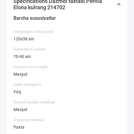
Specifications Dazmol taxtasi Perilla
Elona kulrang 214702
Barcha xususiyatlar
Ishlaydigan sirtqi yuzasi
120х38 sm
Balandlikni sozlash
70-90 sm
Dazmol uchun taglik
Mavjud
Kabel ushlagichi
Yo'q
Dazmol taxtasi rozetkasi
Mavjud
Qoplama materiali
Paxta