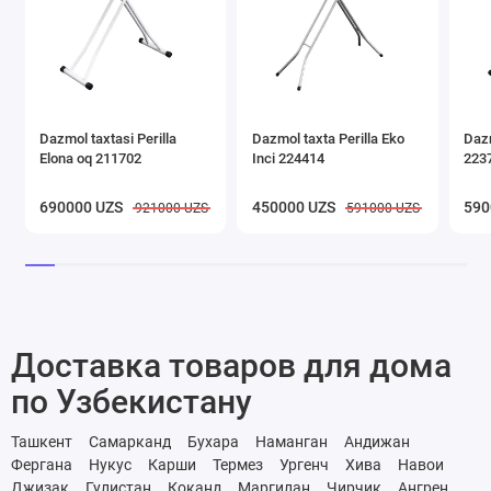
Dazmol taxtasi Perilla
Dazmol taxta Perilla Eko
Dazm
Elona oq 211702
Inci 224414
223
690000 UZS
450000 UZS
590
921000 UZS
591000 UZS
Доставка товаров для дома
по Узбекистану
Ташкент
Самарканд
Бухара
Наманган
Андижан
Фергана
Нукус
Карши
Термез
Ургенч
Хива
Навои
Джизак
Гулистан
Коканд
Маргилан
Чирчик
Ангрен