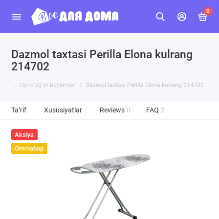
0
Dazmol taxtasi Perilla Elona kulrang
214702
Uy-roʻzgʻor buyumlari
Dazmol taxtasi Perilla Elona kulrang 214702
Ta’rif
Xususiyatlar
Reviews
0
FAQ
2
Aksiya
Ommabop