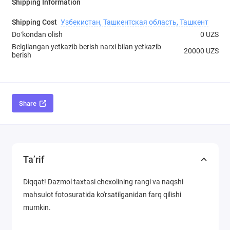
Shipping Information
Shipping Cost
Узбекистан, Ташкентская область, Ташкент
Doʻkondan olish
0 UZS
Belgilangan yetkazib berish narxi bilan yetkazib
20000 UZS
berish
Share
Ta’rif
Diqqat! Dazmol taxtasi chexolining rangi va naqshi
mahsulot fotosuratida ko'rsatilganidan farq qilishi
mumkin.