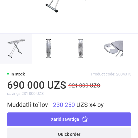
In stock
Product code: 2004015
690 000 UZS
921 000 UZS
savings 231 000 UZS
Muddatli to`lov -
230 250
UZS x4 oy
Xarid savatiga
Quick order