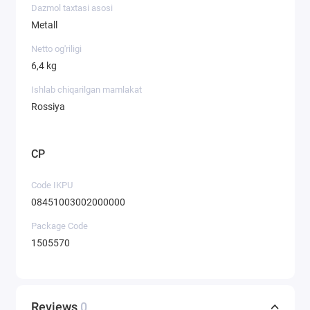
Dazmol taxtasi asosi
Metall
Netto og'riligi
6,4 kg
Ishlab chiqarilgan mamlakat
Rossiya
CP
Code IKPU
08451003002000000
Package Code
1505570
Reviews
0