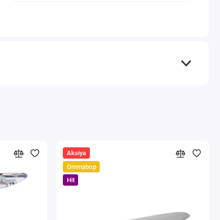
Aksiya
Ommabop
Hit