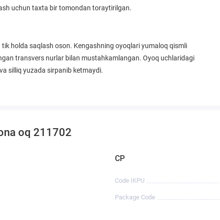
ash uchun taxta bir tomondan toraytirilgan.
va tik holda saqlash oson. Kengashning oyoqlari yumaloq qismli
angan transvers nurlar bilan mustahkamlangan. Oyoq uchlaridagi
 va silliq yuzada sirpanib ketmaydi.
Elona oq 211702
CP
Code IKPU
Package Code