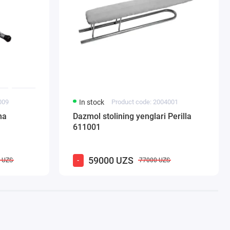
009
In stock
Product code: 2004001
na
Dazmol stolining yenglari Perilla
611001
59000 UZS
-
 UZS
77000 UZS