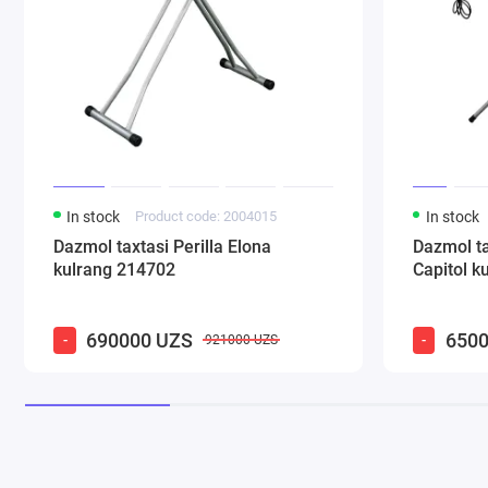
In stock
Product code: 2004015
In stock
Dazmol taxtasi Perilla Elona
Dazmol ta
kulrang 214702
Capitol k
690000 UZS
6500
-
-
921000 UZS