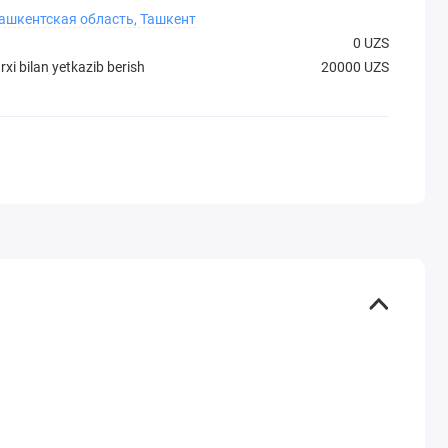
Ташкентская область, Ташкент
0 UZS
xi bilan yetkazib berish
20000 UZS