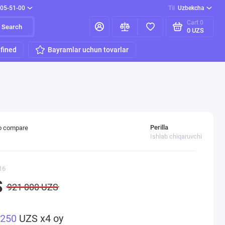
205-51-00
Til
Uzbekcha
Cart
0
Search
0 UZS
fined
Bayramlar uchun tovarlar
Perilla
o compare
Ishlab chiqaruvchi
16
S
921 000 UZS
 250
UZS x4 oy