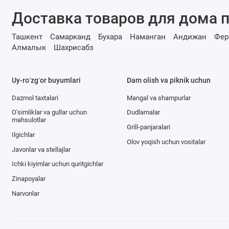
Доставка товаров для дома п
Ташкент
Самарканд
Бухара
Наманган
Андижан
Фер
Алмалык
Шахрисабз
Uy-roʻzgʻor buyumlari
Dam olish va piknik uchun
Dazmol taxtalari
Mangal va shampurlar
O'simliklar va gullar uchun
Dudlamalar
mahsulotlar
Grill-panjaralari
Ilgichlar
Olov yoqish uchun vositalar
Javonlar va stellajlar
Ichki kiyimlar uchun quritgichlar
Zinapoyalar
Narvonlar