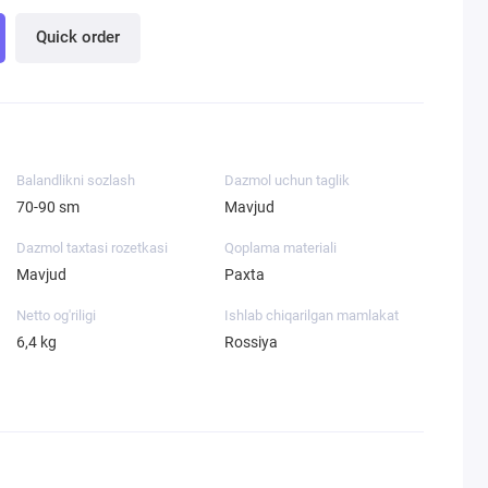
Quick order
Balandlikni sozlash
Dazmol uchun taglik
70-90 sm
Mavjud
Dazmol taxtasi rozetkasi
Qoplama materiali
Mavjud
Paxta
Netto og'riligi
Ishlab chiqarilgan mamlakat
6,4 kg
Rossiya