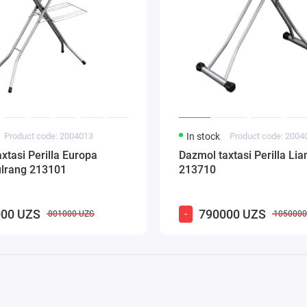
Product code: 2004013
In stock
Product code: 2004
xtasi Perilla Europa
Dazmol taxtasi Perilla Lia
ulrang 213101
213710
00 UZS
790000 UZS
-
801000 UZS
1050000