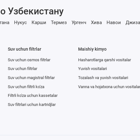
о Узбекистану
гана
Нукус
Карши
Термез
Ургенч
Хива
Навои
Джиза
Suv uchun filtrlar
Maishiy kimyo
Suv uchun osmos filtrlar
Hasharotlarga qarshi vositalar
Suv uchun filtrlar
Yuvish vositalari
Suv uchun magistral filtrlar
Tozalash va yuvish vositalari
Suv uchun filtrli ko'za
Vanna va hojatxona uchun vositala
Filtrli ko'za uchun kassetalar
Suv filtrlari uchun kartridjlar