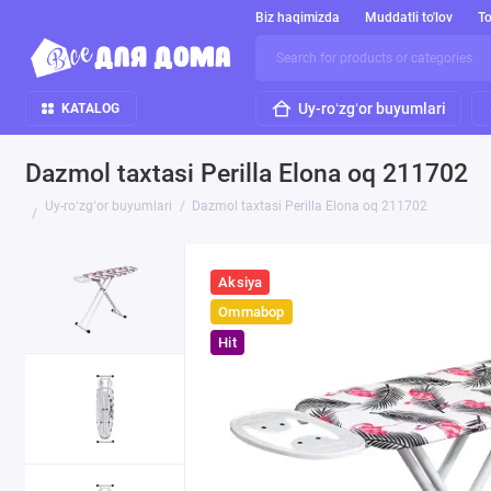
Biz haqimizda
Muddatli to'lov
To
Uy-roʻzgʻor buyumlari
KATALOG
Dazmol taxtasi Perilla Elona oq 211702
Uy-roʻzgʻor buyumlari
Dazmol taxtasi Perilla Elona oq 211702
Aksiya
Ommabop
Hit