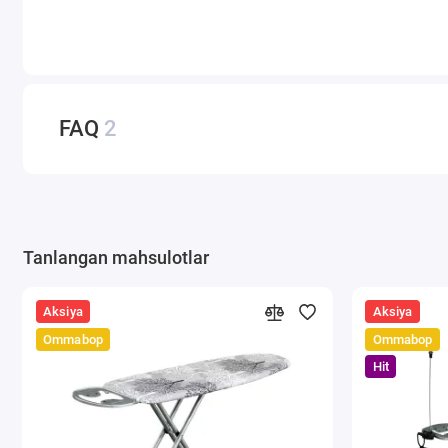
FAQ
2
Tanlangan mahsulotlar
Aksiya
Aksiya
Ommabop
Ommabop
Hit