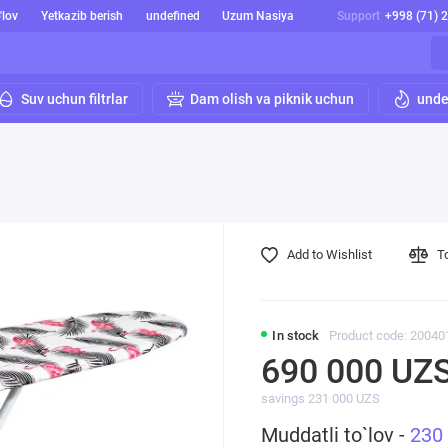
'lov
Yetkazib berish
undefined
Uzum Nasiya
Support
+998 (71) 
Suv uchun filtrlar
Dam olish va piknik uchun
unde
Add to Wishlist
T
In stock
Product code: 20040
690 000 UZ
savings 231 000 UZS
Muddatli to`lov -
230