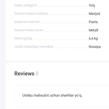
Kabel ushlagichi
Yo'q
Dazmol taxtasi rozetkasi
Mavjud
Qoplama materiali
Paxta
Dazmol taxtasi asosi
Metall
Netto og'riligi
6,4 kg
Ishlab chiqarilgan mamlakat
Rossiya
Reviews
0
Ushbu mahsulot uchun sharhlar yoʻq.