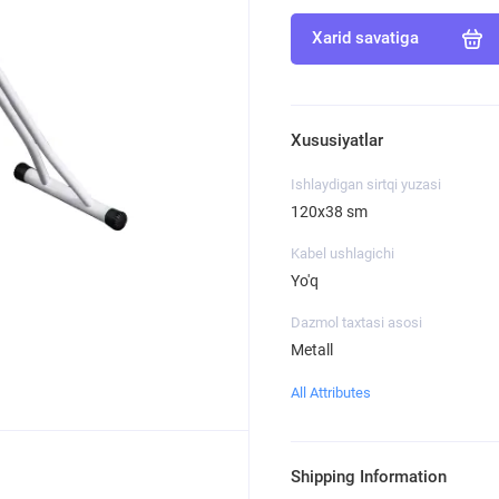
Xarid savatiga
Xususiyatlar
Ishlaydigan sirtqi yuzasi
120х38 sm
Kabel ushlagichi
Yo'q
Dazmol taxtasi asosi
Metall
All Attributes
Shipping Information