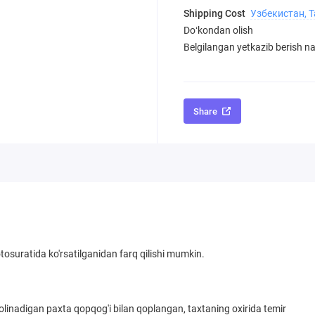
Shipping Cost
Узбекистан, 
Doʻkondan olish
Belgilangan yetkazib berish nar
Share
tosuratida ko'rsatilganidan farq qilishi mumkin.
k olinadigan paxta qopqog'i bilan qoplangan, taxtaning oxirida temir