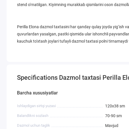
stend o'rnatilgan. Kiyimning murakkab qismlarini oson dazmoll
Perilla Elona dazmol taxtasini har qanday qulay joyda yig‘ish 
quvurlardan yasalgan, pastki qismida ular ishonchli payvandl
kauchuk to'xtash joylari tufayli dazmol taxtasi polni tirnamaydi
Specifications Dazmol taxtasi Perilla 
Barcha xususiyatlar
Ishlaydigan sirtqi yuzasi
120х38 sm
Balandlikni sozlash
70-90 sm
Dazmol uchun taglik
Mavjud