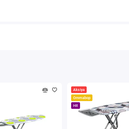
Aksiya
Ommabop
Hit