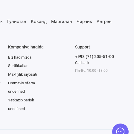
к
Гулистан
Коканд
Маргилан
Чирчик
Ангрен
Kompaniya haqida
Support
+998 (71) 205-51-00
Biz haqimizda
Callback
Sertifikatlar
Пн-Вс: 10.00 -18.00
Maxfiylik siyosati
r
Ommaviy oferta
undefined
Yetkazib berish
undefined