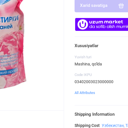
Xarid savatiga
Xususiyatlar
Yuvish turi
Mashina, qo'lda
Code IKPU
03402003023000000
All Attributes
Shipping Information
Shipping Cost
Узбекистан, 