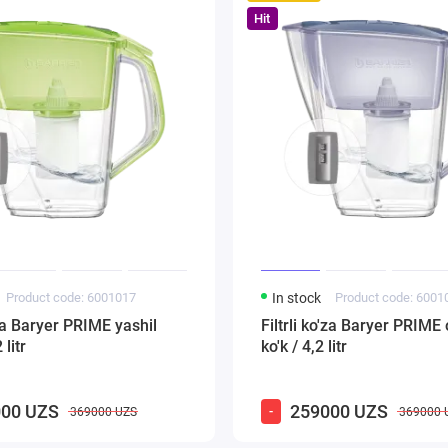
Hit
Product code: 6001017
In stock
Product code: 6001
'za Baryer PRIME yashil
Filtrli ko'za Baryer PRIME
 litr
ko'k / 4,2 litr
00 UZS
259000 UZS
-
369000 UZS
369000 