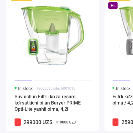
Hit
In stock
Product code: 6001016
In stock
Suv uchun Filtrli ko'za resurs
Filtrli ko
ko'rsatkichi bilan Baryer PRIME
olma / 4,2
Opti-Lite yashil olma, 4,2l
299000 UZS
2590
-
-
419000 UZS