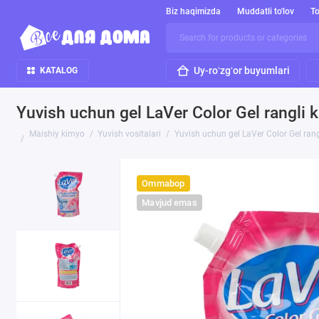
Biz haqimizda
Muddatli to'lov
To
Uy-roʻzgʻor buyumlari
KATALOG
Yuvish uchun gel LaVer Color Gel rangli ki
Maishiy kimyo
Yuvish vositalari
Yuvish uchun gel LaVer Color Gel rangl
Ommabop
Mavjud emas