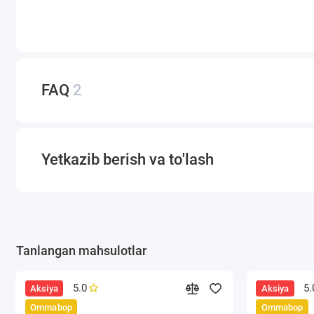
FAQ
2
Yetkazib berish va to'lash
Tanlangan mahsulotlar
5.0
5.
Aksiya
Aksiya
Ommabop
Ommabop