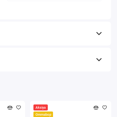
Aksiya
Ommabop