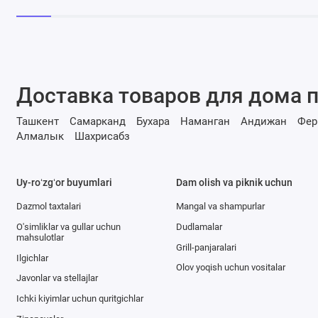
Доставка товаров для дома п
Ташкент
Самарканд
Бухара
Наманган
Андижан
Фер
Алмалык
Шахрисабз
Uy-roʻzgʻor buyumlari
Dam olish va piknik uchun
Dazmol taxtalari
Mangal va shampurlar
O'simliklar va gullar uchun
Dudlamalar
mahsulotlar
Grill-panjaralari
Ilgichlar
Olov yoqish uchun vositalar
Javonlar va stellajlar
Ichki kiyimlar uchun quritgichlar