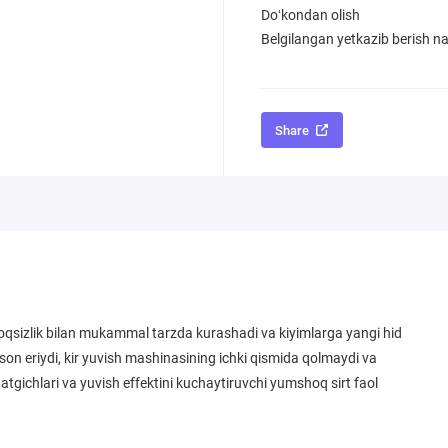
Doʻkondan olish
Belgilangan yetkazib berish nar
Share
xloqsizlik bilan mukammal tarzda kurashadi va kiyimlarga yangi hid
on eriydi, kir yuvish mashinasining ichki qismida qolmaydi va
gichlari va yuvish effektini kuchaytiruvchi yumshoq sirt faol