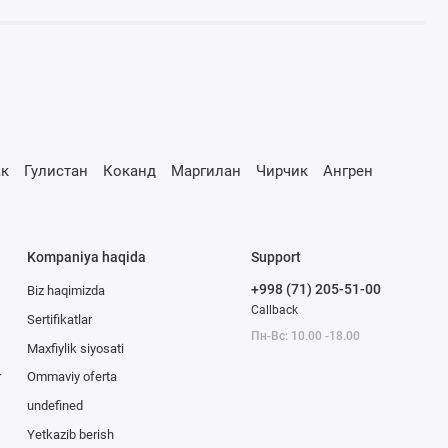
к
Гулистан
Коканд
Маргилан
Чирчик
Ангрен
Kompaniya haqida
Support
+998 (71) 205-51-00
Biz haqimizda
Callback
Sertifikatlar
Пн-Вс: 10.00 -18.00
Maxfiylik siyosati
r
Ommaviy oferta
undefined
Yetkazib berish