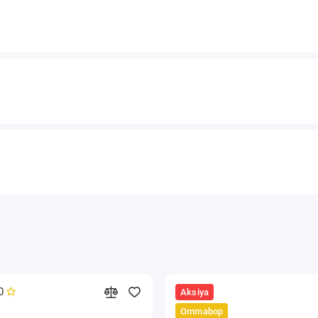
0
Aksiya
Ommabop