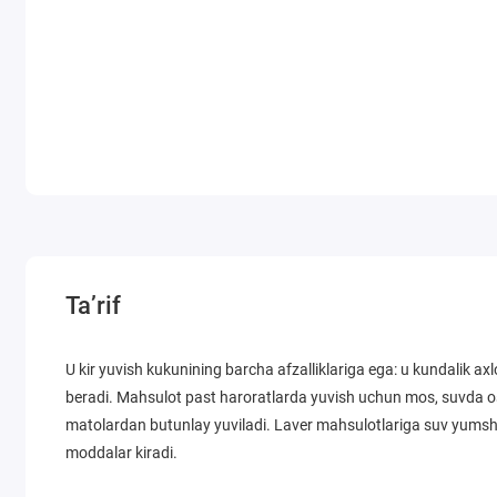
Ta’rif
U kir yuvish kukunining barcha afzalliklariga ega: u kundalik a
beradi. Mahsulot past haroratlarda yuvish uchun mos, suvda os
matolardan butunlay yuviladi. Laver mahsulotlariga suv yumshat
moddalar kiradi.