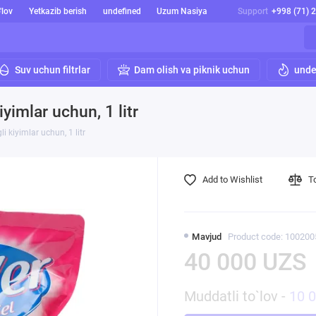
'lov
Yetkazib berish
undefined
Uzum Nasiya
Support
+998 (71) 
Suv uchun filtrlar
Dam olish va piknik uchun
unde
yimlar uchun, 1 litr
i kiyimlar uchun, 1 litr
Add to Wishlist
T
Mavjud
Product code: 100200
40 000 UZS
Muddatli to`lov -
10 