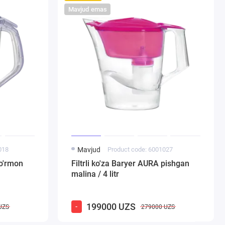
Mavjud emas
018
Mavjud
Product code: 6001027
 o'rmon
Filtrli ko'za Baryer AURA pishgan
malina / 4 litr
199000 UZS
-
UZS
279000 UZS