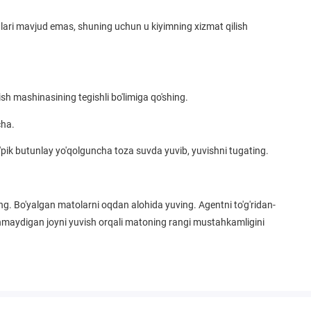
alari mavjud emas, shuning uchun u kiyimning xizmat qilish
ish mashinasining tegishli bo'limiga qo'shing.
cha.
'pik butunlay yo'qolguncha toza suvda yuvib, yuvishni tugating.
ing. Bo'yalgan matolarni oqdan alohida yuving. Agentni to'g'ridan-
inmaydigan joyni yuvish orqali matoning rangi mustahkamligini
lishi bo'lsa - yuvishdan saqlaning.
alaning. Yutmang! Bolalardan uzoqroq tuting! Ko'z bilan aloqa
uv bilan yuvib tashlang.