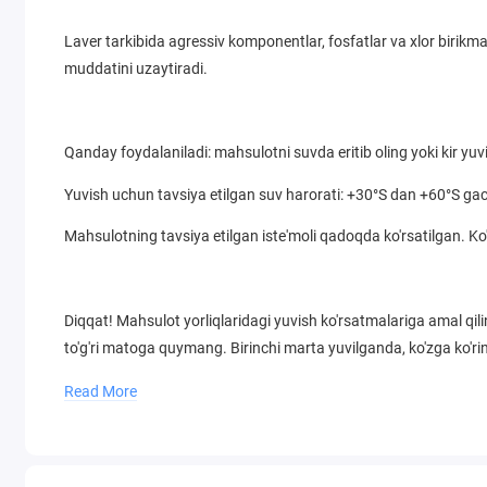
Laver tarkibida agressiv komponentlar, fosfatlar va xlor birikm
muddatini uzaytiradi.
Qanday foydalaniladi: mahsulotni suvda eritib oling yoki kir yuv
Yuvish uchun tavsiya etilgan suv harorati: +30°S dan +60°S ga
Mahsulotning tavsiya etilgan iste'moli qadoqda ko'rsatilgan. Ko
Diqqat! Mahsulot yorliqlaridagi yuvish ko'rsatmalariga amal qil
to'g'ri matoga quymang. Birinchi marta yuvilganda, ko'zga ko'r
tekshirish tavsiya etiladi. Agar rangning sezilarli darajada yo'qo
Read More
Ehtiyot choralari: Mahsulotni faqat belgilangan maqsadda foyd
qilishdan saqlaning. Ko'z bilan aloqa qilganda, ko'p miqdorda s