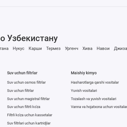
о Узбекистану
гана
Нукус
Карши
Термез
Ургенч
Хива
Навои
Джиза
Suv uchun filtrlar
Maishiy kimyo
Suv uchun osmos filtrlar
Hasharotlarga qarshi vositalar
Suv uchun filtrlar
Yuvish vositalari
Suv uchun magistral filtrlar
Tozalash va yuvish vositalari
Suv uchun filtrli ko'za
Vanna va hojatxona uchun vositala
Filtrli ko'za uchun kassetalar
Suv filtrlari uchun kartridjlar