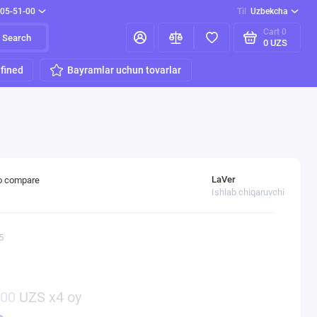
205-51-00
Til
Uzbekcha
Cart
0
Search
0 UZS
fined
Bayramlar uchun tovarlar
LaVer
o compare
Ishlab chiqaruvchi
5
000
UZS x4 oy