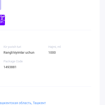
Kir yuvish turi
Hajmi, ml
Rangli kiyimlar uchun
1000
Package Code
1493881
Ташкентская область, Ташкент