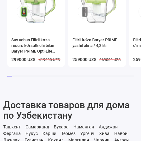
Suv uchun Filtrli ko'za
Filtrli ko'za Baryer PRIME
Filt
resurs ko'rsatkichi bilan
yashil olma / 4,2 litr
o'rmo
Baryer PRIME Opti-Lite
yashil olma, 4,2l
299000 UZS
259000 UZS
259
419000 UZS
369000 UZS
Доставка товаров для дома
по Узбекистану
Ташкент
Самарканд
Бухара
Наманган
Андижан
Фергана
Нукус
Карши
Термез
Ургенч
Хива
Навои
Джизак
Гулистан
Коканд
Маргилан
Чирчик
Ангрен