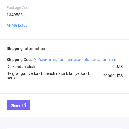
Package Code
1349555
All Attributes
Shipping Information
Shipping Cost
Узбекистан, Ташкентская область, Ташкент
Doʻkondan olish
0 UZS
Belgilangan yetkazib berish narxi bilan yetkazib
20000 UZS
berish
Share