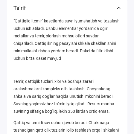
Ta’rif
"Qattiqligi temir" kasetlarda suvni yumshatish va tozalash
uchun ishlatiladi. Ushbu elementlar yordamida og'ir
metallar va temir, xlorlash mahsulotlari suvdan
chiqariladi. Qattiqlikning pasayishi shkala shakllanishini
minimallashtirishga yordam beradi. Paketda filtr idishi
uchun bitta Kaset mavjud
Temir, qattiqlik tuzlari, xlor va boshqa zararli
aralashmalarni kompleks olib tashlash. Choynakdagi
shkala va sariq dog'lar haqida unutish imkonini beradi.
Suvning yoqimsiz bez ta'mini yo'q qiladi. Resurs manba
suvining sifatiga bog'liq, lekin 350 litrdan ortiq emas.
Qattiq va temirli suv uchun javob beradi. Cho'kmaga
tushadigan qattiqlik tuzlarini olib tashlash orqali shkalani