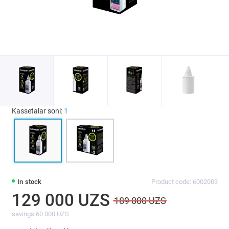
Kassetalar soni:
1
In stock
Product code: 6002003
129 000 UZS
189 000 UZS
savings 60 000 UZS