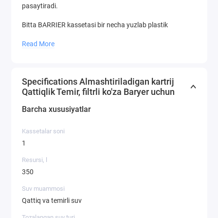
pasaytiradi.
Bitta BARRIER kassetasi bir necha yuzlab plastik
butilkalarni almashtirishi mumkin.
Read More
Har qanday BARRIER kassetasi barcha BARRIER filtrli
idishlarga mos keladi.
Specifications Almashtiriladigan kartrij
Qattiqlik Temir, filtrli ko'za Baryer uchun
Barcha xususiyatlar
Kassetalar soni
1
Resursi, l
350
Suv muammosi
Qattiq va temirli suv
Tozalangan suv turi