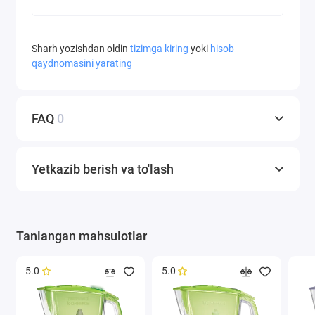
Sharh yozishdan oldin
tizimga kiring
yoki
hisob
qaydnomasini yarating
FAQ
0
Yetkazib berish va to'lash
Tanlangan mahsulotlar
5.0
5.0