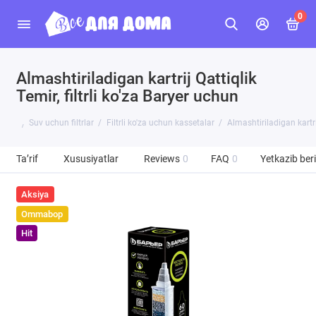
0
Almashtiriladigan kartrij Qattiqlik
Temir, filtrli ko'za Baryer uchun
Suv uchun filtrlar
Filtrli ko'za uchun kassetalar
Almashtiriladigan kartrij
Ta’rif
Xususiyatlar
Reviews
0
FAQ
0
Yetkazib beri
Aksiya
Ommabop
Hit