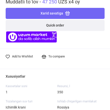
Muddatli to`lov -
47 250
UZS x4 oy
Xarid savatiga
Quick order
Add to Wishlist
To compare
Xususiyatlar
Kassetalar soni
Resursi, l
1
350
Tozalangan suv turi
Ishlab chiqarilgan mamlakat
Ichimlik krani
Rossiya