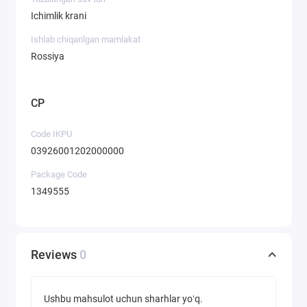
Ichimlik krani
Ishlab chiqarilgan mamlakat
Rossiya
CP
Code IKPU
03926001202000000
Package Code
1349555
Reviews
0
Ushbu mahsulot uchun sharhlar yoʻq.