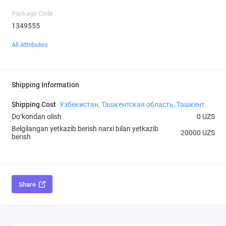
Package Code
1349555
All Attributes
Shipping Information
Shipping Cost
Узбекистан, Ташкентская область, Ташкент
Doʻkondan olish
0 UZS
Belgilangan yetkazib berish narxi bilan yetkazib
20000 UZS
berish
Share