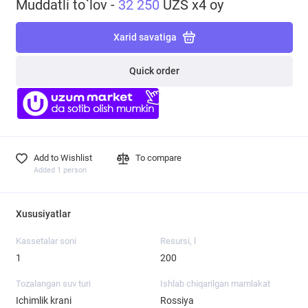
Muddatli to`lov -
32 250
UZS x4 oy
Xarid savatiga
Quick order
Add to Wishlist
To compare
Added 1 person
Xususiyatlar
Kassetalar soni
Resursi, l
1
200
Tozalangan suv turi
Ishlab chiqarilgan mamlakat
Ichimlik krani
Rossiya