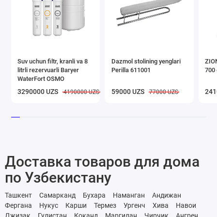
Suv uchun filtr, kranli va 8
Dazmol stolining yenglari
ZION
litrli rezervuarli Baryer
Perilla 611001
700 
WaterFort OSMO
3290000 UZS
59000 UZS
241
4190000 UZS
77000 UZS
Доставка товаров для дома
по Узбекистану
Ташкент
Самарканд
Бухара
Наманган
Андижан
Фергана
Нукус
Карши
Термез
Ургенч
Хива
Навои
Джизак
Гулистан
Коканд
Маргилан
Чирчик
Ангрен