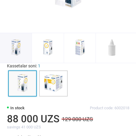
Kassetalar soni:
1
In stock
Product code: 6002018
88 000 UZS
129 000 UZS
savings 41 000 UZS