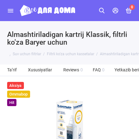
0
Almashtiriladigan kartrij Klassik, filtrli
ko'za Baryer uchun
Suv uchun filtrlar
Filtrli ko'za uchun kassetalar
Almashtiriladigan kartrij
Ta’rif
Xususiyatlar
Reviews
0
FAQ
0
Yetkazib beri
Aksiya
Ommabop
Hit