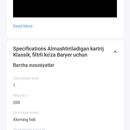
Read More
Specifications Almashtiriladigan kartrij
Klassik, filtrli ko'za Baryer uchun
Barcha xususiyatlar
Kassetalar soni
1
Resursi, l
200
Suv muammosi
Xlorning hidi
Tozalangan suv turi