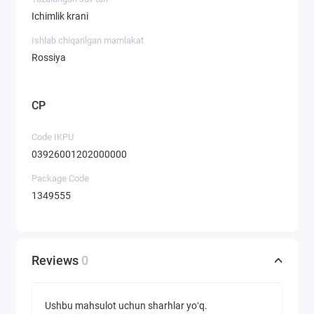
Ichimlik krani
Ishlab chiqarilgan mamlakat
Rossiya
CP
Code IKPU
03926001202000000
Package Code
1349555
Reviews
0
Ushbu mahsulot uchun sharhlar yoʻq.