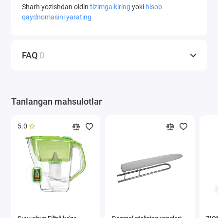
Sharh yozishdan oldin
tizimga kiring
yoki
hisob
qaydnomasini yarating
FAQ
0
Tanlangan mahsulotlar
5.0