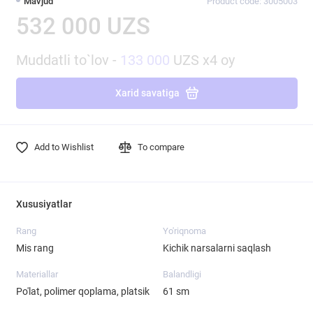
Mavjud
Product code: 3005003
532 000 UZS
Muddatli to`lov -
133 000
UZS x4 oy
Xarid savatiga
Add to Wishlist
To compare
Xususiyatlar
Rang
Yo'riqnoma
Mis rang
Kichik narsalarni saqlash
Materiallar
Balandligi
Po'lat, polimer qoplama, platsik
61 sm