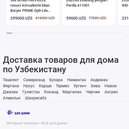
Suv uchun Filtrli ko'za
Dazmol stolining yenglari
ZION
resurs ko'rsatkichi bilan
Perilla 611001
450 
Baryer PRIME Opti-Lite
yashil olma, 4,2l
299000 UZS
59000 UZS
231
419000 UZS
77000 UZS
Доставка товаров для дома
по Узбекистану
Ташкент
Самарканд
Бухара
Наманган
Андижан
Фергана
Нукус
Карши
Термез
Ургенч
Хива
Навои
Джизак
Гулистан
Коканд
Маргилан
Чирчик
Ангрен
Алмалык
Шахрисабз
Интернет-магазин «Всё для дома»