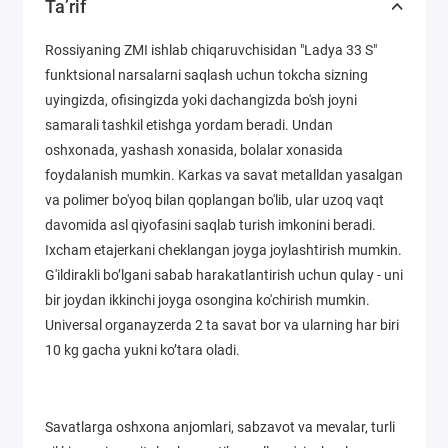
Ta’rif
Rossiyaning ZMI ishlab chiqaruvchisidan "Ladya 33 S"
funktsional narsalarni saqlash uchun tokcha sizning
uyingizda, ofisingizda yoki dachangizda bo'sh joyni
samarali tashkil etishga yordam beradi. Undan
oshxonada, yashash xonasida, bolalar xonasida
foydalanish mumkin. Karkas va savat metalldan yasalgan
va polimer bo'yoq bilan qoplangan bo'lib, ular uzoq vaqt
davomida asl qiyofasini saqlab turish imkonini beradi.
Ixcham etajerkani cheklangan joyga joylashtirish mumkin.
G'ildirakli bo’lgani sabab harakatlantirish uchun qulay - uni
bir joydan ikkinchi joyga osongina ko'chirish mumkin.
Universal organayzerda 2 ta savat bor va ularning har biri
10 kg gacha yukni ko’tara oladi.
Savatlarga oshxona anjomlari, sabzavot va mevalar, turli