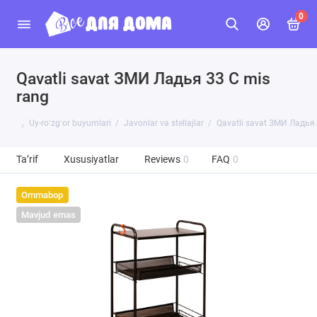
0
Qavatli savat ЗМИ Ладья 33 С mis
rang
Uy-roʻzgʻor buyumlari
Javonlar va stellajlar
Qavatli savat ЗМИ Ладья 
Ta’rif
Xususiyatlar
Reviews
0
FAQ
0
Ommabop
Mavjud emas