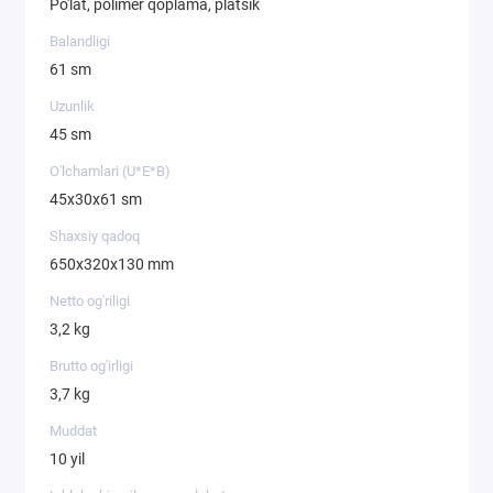
Po'lat, polimer qoplama, platsik
Balandligi
61 sm
Uzunlik
45 sm
O'lchamlari (U*E*B)
45х30х61 sm
Shaxsiy qadoq
650х320х130 mm
Netto og'riligi
3,2 kg
Brutto og'irligi
3,7 kg
Muddat
10 yil