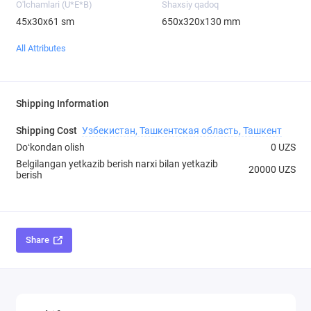
O'lchamlari (U*E*B)
Shaxsiy qadoq
45х30х61 sm
650х320х130 mm
All Attributes
Shipping Information
Shipping Cost
Узбекистан, Ташкентская область, Ташкент
Doʻkondan olish
0 UZS
Belgilangan yetkazib berish narxi bilan yetkazib
20000 UZS
berish
Share