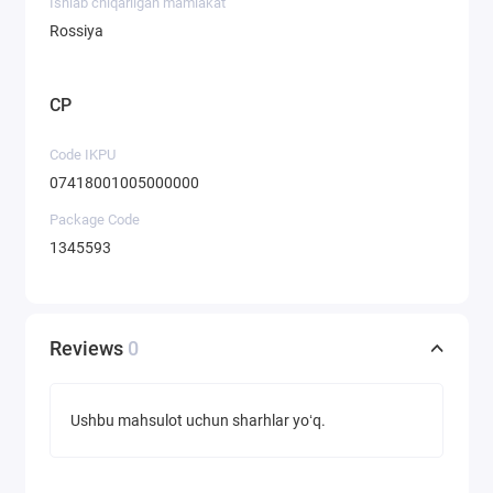
Ishlab chiqarilgan mamlakat
Rossiya
CP
Code IKPU
07418001005000000
Package Code
1345593
Reviews
0
Ushbu mahsulot uchun sharhlar yoʻq.