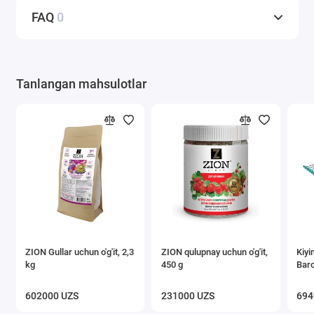
FAQ
0
Tanlangan mahsulotlar
ZION Gullar uchun o'g'it, 2,3
ZION qulupnay uchun o'g'it,
Kiyi
kg
450 g
Bar
602000 UZS
231000 UZS
694