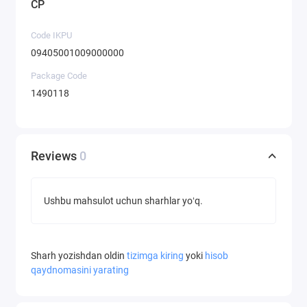
CP
Code IKPU
09405001009000000
Package Code
1490118
Reviews
0
Ushbu mahsulot uchun sharhlar yoʻq.
Sharh yozishdan oldin
tizimga kiring
yoki
hisob
qaydnomasini yarating