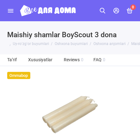
0
Maishiy shamlar BoyScout 3 dona
Uy-roʻzgʻor buyumlari
Oshxona buyumlari
Oshxona anjomlari
Mais
Ta’rif
Xususiyatlar
Reviews
0
FAQ
0
Ommabop