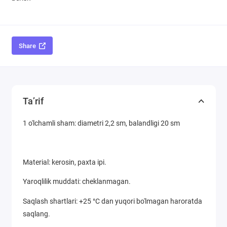
Share
Ta’rif
1 o'lchamli sham: diametri 2,2 sm, balandligi 20 sm
Material: kerosin, paxta ipi.
Yaroqlilik muddati: cheklanmagan.
Saqlash shartlari: +25 °C dan yuqori bo'lmagan haroratda
saqlang.