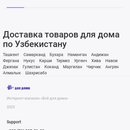
Доставка товаров для дома
по Узбекистану
Ташкент
Самарканд
Бухара
Наманган
Андижан
Фергана
Нукус
Карши
Термез
Ургенч
Хива
Навои
Джизак
Гулистан
Коканд
Маргилан
Чирчик
Ангрен
Алмалык
Шахрисабз
Интернет-магазин «Всё для дома»
2023
Support