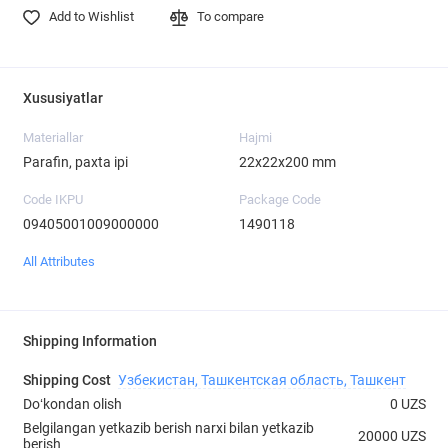
Add to Wishlist
To compare
Xususiyatlar
Materiallar
Hajmi
Parafin, paxta ipi
22x22x200 mm
Code IKPU
Package Code
09405001009000000
1490118
All Attributes
Shipping Information
Shipping Cost
Узбекистан, Ташкентская область, Ташкент
Doʻkondan olish
0 UZS
Belgilangan yetkazib berish narxi bilan yetkazib
20000 UZS
berish