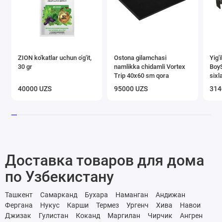
ZION ko'katlar uchun o'g'it,
Ostona gilamchasi
Yig'
30 gr
namlikka chidamli Vortex
Boy
Trip 40х60 sm qora
sixl
40000 UZS
95000 UZS
314
Доставка товаров для дома
по Узбекистану
Ташкент
Самарканд
Бухара
Наманган
Андижан
Фергана
Нукус
Карши
Термез
Ургенч
Хива
Навои
Джизак
Гулистан
Коканд
Маргилан
Чирчик
Ангрен