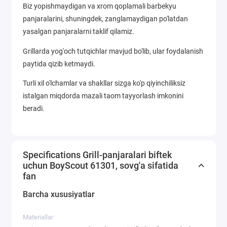
Biz yopishmaydigan va xrom qoplamali barbekyu
panjaralarini, shuningdek, zanglamaydigan po'latdan
yasalgan panjaralarni taklif qilamiz.
Grillarda yog'och tutqichlar mavjud bo'lib, ular foydalanish
paytida qizib ketmaydi.
Turli xil o'lchamlar va shakllar sizga ko'p qiyinchiliksiz
istalgan miqdorda mazali taom tayyorlash imkonini
beradi.
Specifications Grill-panjaralari biftek
uchun BoyScout 61301, sovg'a sifatida
fan
Barcha xususiyatlar
Materiallar