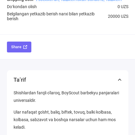
Doʻkondan olish
0 UZS
Belgilangan yetkazib berish narxi bilan yetkazib
20000 UZS
berish
Share
Ta’rif
Shishlardan farqli o'laroq, BoyScout barbekyu panjaralari
universaldir.
Ular nafaqat go'sht, baliq, biftek, tovuq, balki kolbasa,
kolbasa, sabzavot va boshqa narsalar uchun ham mos
keladi.