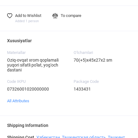
Add to Wishlist
To compare
Added 1 person
Xususiyatlar
Materiallar
O'lchamlari
Oziq-ovqat xrom qoplamali
70(+5)x45x27x2 sm
yuqori sifatli po'lat, yog'och
dastani
Code IKPU
Package Code
07326001020000000
1433431
All Attributes
Shipping Information
Shipping Cost
Узбекистан, Ташкентская область, Ташкент