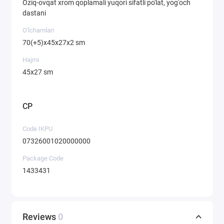
Oziq-ovqat xrom qoplamali yuqori sifatli po'lat, yog'och
dastani
O'lchamlari
70(+5)x45x27x2 sm
Hajmi
45x27 sm
CP
Code IKPU
07326001020000000
Package Code
1433431
Reviews
0