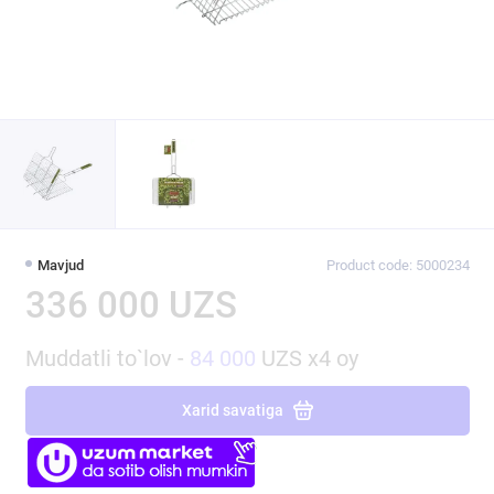
Mavjud
Product code: 5000234
336 000 UZS
Muddatli to`lov -
84 000
UZS x4 oy
Xarid savatiga