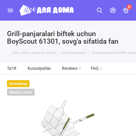
0
Grill-panjaralari biftek uchun
BoyScout 61301, sovg'a sifatida fan
Dam olish va piknik uchun
Grill-panjaralari
Grill-panjaralari biftek uc
Ta’rif
Xususiyatlar
Reviews
0
FAQ
2
Ommabop
Mavjud emas