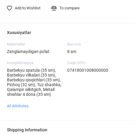
Add to Wishlist
To compare
Xususiyatlar
Materiallar
Высота
Zanglamaydigan po'lat
8 sm
Komplektatsiya
Code IKPU
Barbekyu spatula (35 sm),
07418001008000000
Barbekyu vilkalari (35 sm),
Barbekyu qisqichlari (35 sm),
Pichoq (32 sm), Tuz shashka,
Qalampir silkitgich, Metall
shishlar 4 dona (35 sm)
All Attributes
Shipping Information