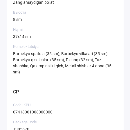
Zanglamaydigan po'lat
Высота
8 sm
Hajmi
37х14 sm
Komplektatsiya
Barbekyu spatula (35 sm), Barbekyu vilkalari (35 sm),
Barbekyu qisqichlari (35 sm), Pichoq (32 sm), Tuz
shashka, Qalampir silkitgich, Metall shishlar 4 dona (35
sm)
CP
Code IKPU
07418001008000000
Package Code
1385670