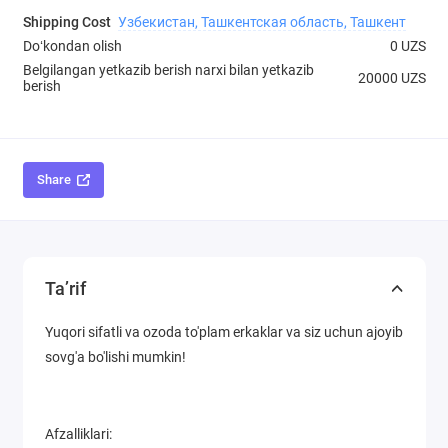
Shipping Cost
Узбекистан, Ташкентская область, Ташкент
Doʻkondan olish
0 UZS
Belgilangan yetkazib berish narxi bilan yetkazib
20000 UZS
berish
Share
Ta’rif
Yuqori sifatli va ozoda to'plam erkaklar va siz uchun ajoyib
sovg'a bo'lishi mumkin!
Afzalliklari: