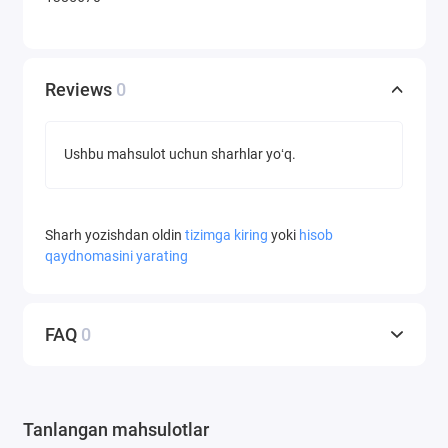
Reviews
0
Ushbu mahsulot uchun sharhlar yoʻq.
Sharh yozishdan oldin
tizimga kiring
yoki
hisob
qaydnomasini yarating
FAQ
0
Tanlangan mahsulotlar