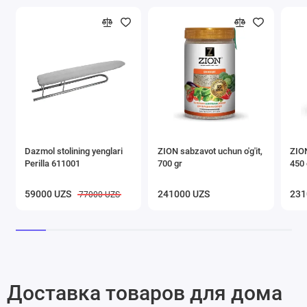
Dazmol stolining yenglari
ZION sabzavot uchun o'g'it,
ZION
Perilla 611001
700 gr
450 
59000 UZS
241000 UZS
231
77000 UZS
Доставка товаров для дома