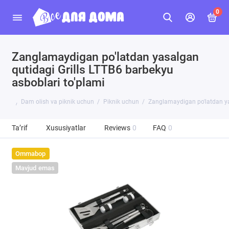
0
Zanglamaydigan po'latdan yasalgan
qutidagi Grills LTTB6 barbekyu
asboblari to'plami
Dam olish va piknik uchun
Piknik uchun
Zanglamaydigan po'latdan yas
Ta’rif
Xususiyatlar
Reviews
0
FAQ
0
Ommabop
Mavjud emas