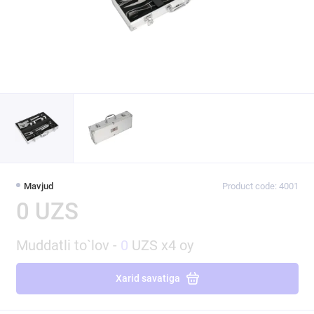
Mavjud
Product code: 4001
0 UZS
Muddatli to`lov -
0
UZS x4 oy
Xarid savatiga