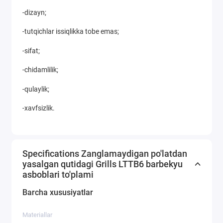
-dizayn;
-tutqichlar issiqlikka tobe emas;
-sifat;
-chidamlilik;
-qulaylik;
-xavfsizlik.
Specifications Zanglamaydigan po'latdan
yasalgan qutidagi Grills LTTB6 barbekyu
asboblari to'plami
Barcha xususiyatlar
Materiallar