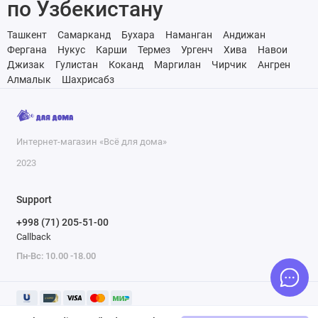
по Узбекистану
Ташкент
Самарканд
Бухара
Наманган
Андижан
Фергана
Нукус
Карши
Термез
Ургенч
Хива
Навои
Джизак
Гулистан
Коканд
Маргилан
Чирчик
Ангрен
Алмалык
Шахрисабз
Интернет-магазин «Всё для дома»
2023
Support
+998 (71) 205-51-00
Callback
Пн-Вс: 10.00 -18.00