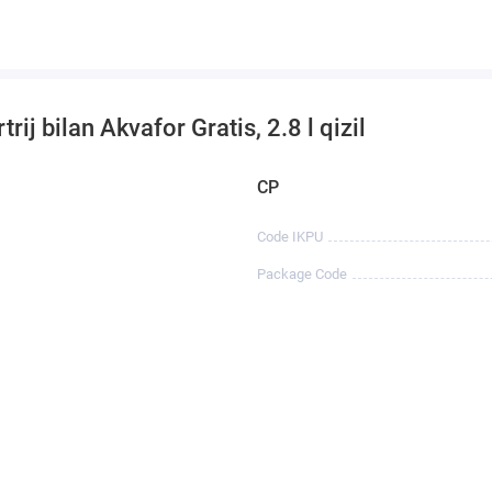
rij bilan Akvafor Gratis, 2.8 l qizil
CP
Code IKPU
Package Code