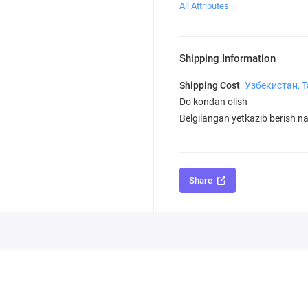
All Attributes
Shipping Information
Shipping Cost
Узбекистан, 
Doʻkondan olish
Belgilangan yetkazib berish nar
Share