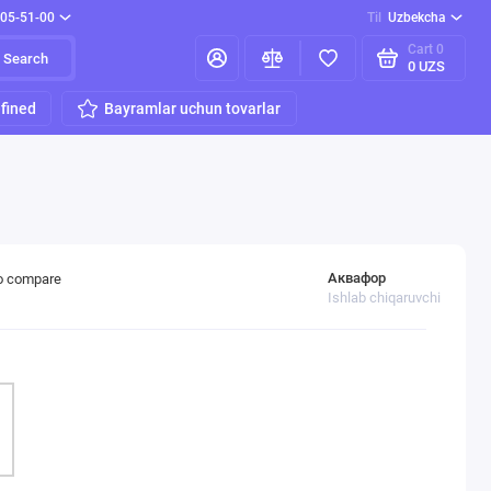
205-51-00
Til
Uzbekcha
Cart
0
Search
0 UZS
fined
Bayramlar uchun tovarlar
Аквафор
o compare
Ishlab chiqaruvchi