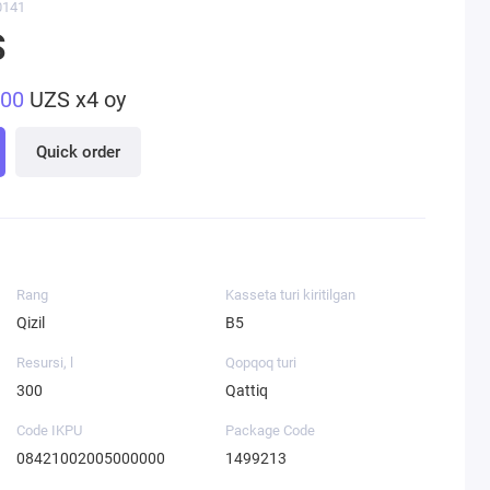
0141
S
500
UZS x4 oy
Quick order
Rang
Kasseta turi kiritilgan
Qizil
B5
Resursi, l
Qopqoq turi
300
Qattiq
Code IKPU
Package Code
08421002005000000
1499213