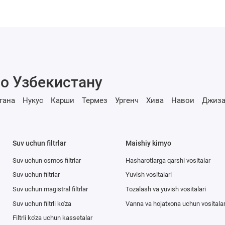
о Узбекистану
гана
Нукус
Карши
Термез
Ургенч
Хива
Навои
Джиза
Suv uchun filtrlar
Maishiy kimyo
Suv uchun osmos filtrlar
Hasharotlarga qarshi vositalar
Suv uchun filtrlar
Yuvish vositalari
Suv uchun magistral filtrlar
Tozalash va yuvish vositalari
Suv uchun filtrli ko'za
Vanna va hojatxona uchun vositala
Filtrli ko'za uchun kassetalar