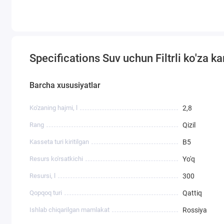
Specifications Suv uchun Filtrli ko'za kart
Barcha xususiyatlar
Ko'zaning hajmi, l
2,8
Rang
Qizil
Kasseta turi kiritilgan
B5
Resurs ko'rsatkichi
Yo'q
Resursi, l
300
Qopqoq turi
Qattiq
Ishlab chiqarilgan mamlakat
Rossiya