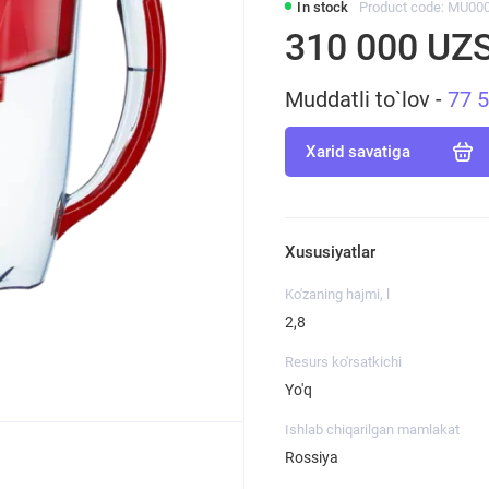
In stock
Product code: MU00
310 000 UZ
Muddatli to`lov -
77 
Xarid savatiga
Xususiyatlar
Ko'zaning hajmi, l
2,8
Resurs ko'rsatkichi
Yo'q
Ishlab chiqarilgan mamlakat
Rossiya