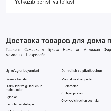
Yetkazib berish va to'lash
Доставка товаров для дома п
Ташкент
Самарканд
Бухара
Наманган
Андижан
Фер
Алмалык
Шахрисабз
Uy-roʻzgʻor buyumlari
Dam olish va piknik uchun
Dazmol taxtalari
Mangal va shampurlar
O'simliklar va gullar uchun
Dudlamalar
mahsulotlar
Grill-panjaralari
Ilgichlar
Olov yoqish uchun vositalar
Javonlar va stellajlar