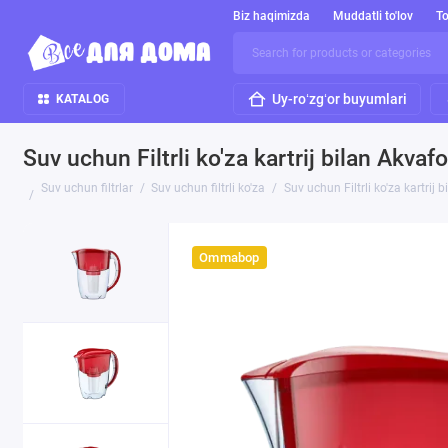
Biz haqimizda
Muddatli to'lov
To
Uy-roʻzgʻor buyumlari
KATALOG
Suv uchun Filtrli ko'za kartrij bilan Akvafor
Suv uchun filtrlar
Suv uchun filtrli ko'za
Suv uchun Filtrli ko'za kartrij bi
Ommabop