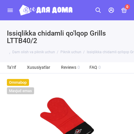
0
Issiqlikka chidamli qo'lqop Grills
LTTB40/2
Dam olish va piknik uchun
Piknik uchun
Issiqlikka chidamli qo'lqop Gr
Ta’rif
Xususiyatlar
Reviews
0
FAQ
0
Ommabop
Mavjud emas