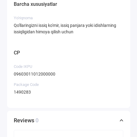
Barcha xususiyatlar
Yo'riqnoma
Qo'llaringizni issiq ko'mir, issiq panjara yoki idishlarning
issiqligidan himoya qilish uchun
CP
Code IKPU
09603011012000000
Package Code
1490283
Reviews
0