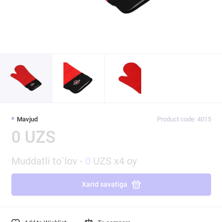
Mavjud
Product code: 4015
0 UZS
Muddatli to`lov -
0
UZS x4 oy
Xarid savatiga