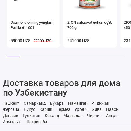
Dazmol stolining yenglari
ZION sabzavot uchun o'g'it,
ZION
Perilla 611001
700 gr
450 
59000 UZS
241000 UZS
231
77000 UZS
Доставка товаров для дома
по Узбекистану
Ташкент
Самарканд
Бухара
Наманган
Андижан
Фергана
Нукус
Карши
Термез
Ургенч
Хива
Навои
Джизак
Гулистан
Коканд
Маргилан
Чирчик
Ангрен
Алмалык
Шахрисабз