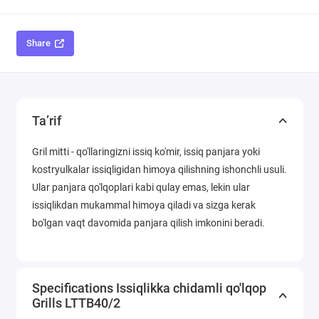
Share
Ta’rif
Gril mitti - qo'llaringizni issiq ko'mir, issiq panjara yoki
kostryulkalar issiqligidan himoya qilishning ishonchli usuli.
Ular panjara qo'lqoplari kabi qulay emas, lekin ular
issiqlikdan mukammal himoya qiladi va sizga kerak
bo'lgan vaqt davomida panjara qilish imkonini beradi.
Specifications Issiqlikka chidamli qo'lqop
Grills LTTB40/2