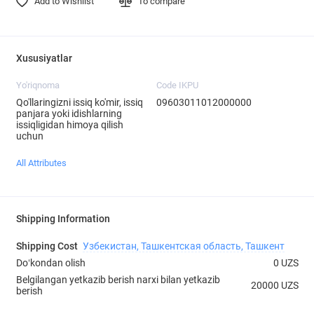
Add to Wishlist
To compare
Xususiyatlar
Yo'riqnoma
Code IKPU
Qo'llaringizni issiq ko'mir, issiq
09603011012000000
panjara yoki idishlarning
issiqligidan himoya qilish
uchun
All Attributes
Shipping Information
Shipping Cost
Узбекистан, Ташкентская область, Ташкент
Doʻkondan olish
0 UZS
Belgilangan yetkazib berish narxi bilan yetkazib
20000 UZS
berish