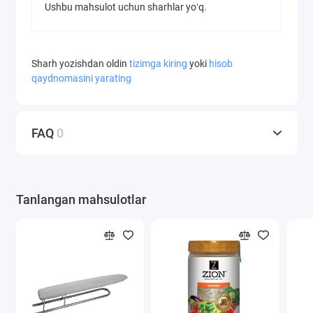
Ushbu mahsulot uchun sharhlar yoʻq.
Sharh yozishdan oldin
tizimga kiring
yoki
hisob
qaydnomasini yarating
FAQ
0
Tanlangan mahsulotlar