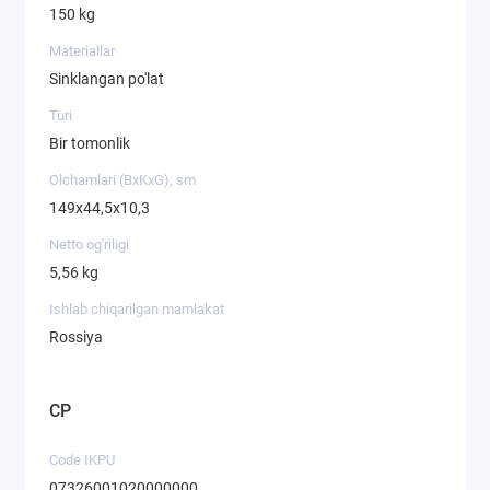
150 kg
Materiallar
Sinklangan po'lat
Turi
Bir tomonlik
Olchamlari (BxKxG), sm
149х44,5х10,3
Netto og'riligi
5,56 kg
Ishlab chiqarilgan mamlakat
Rossiya
CP
Code IKPU
07326001020000000