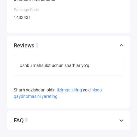
Package Code
1433431
Reviews
0
Ushbu mahsulot uchun sharhlar yoʻq.
Sharh yozishdan oldin
tizimga kiring
yoki
hisob
qaydnomasini yarating
FAQ
2