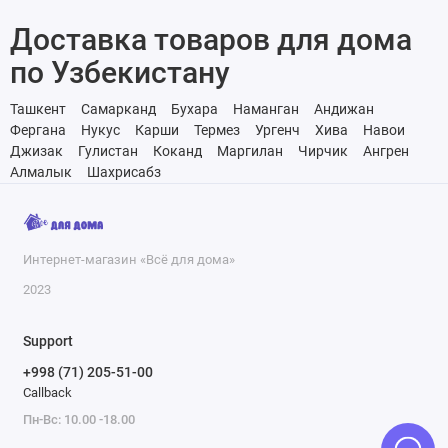
Доставка товаров для дома
по Узбекистану
Ташкент
Самарканд
Бухара
Наманган
Андижан
Фергана
Нукус
Карши
Термез
Ургенч
Хива
Навои
Джизак
Гулистан
Коканд
Маргилан
Чирчик
Ангрен
Алмалык
Шахрисабз
Интернет-магазин «Всё для дома»
2023
Support
+998 (71) 205-51-00
Callback
Пн-Вс: 10.00 -18.00