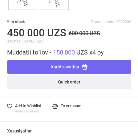
In stock
Product code: 2002030
450 000 UZS
600 000 UZS
savings 150 000 UZS
Muddatli to`lov -
150 000
UZS x4 oy
Xarid savatiga
Quick order
Add to Wishlist
To compare
Added 1 person
Xususiyatlar