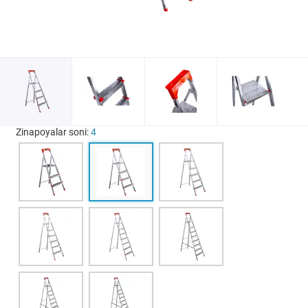
Zinapoyalar soni:
4