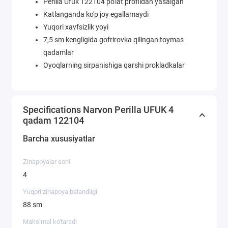
Perilla Ufuk 122104 po'lat profildan yasalgan
Katlanganda ko'p joy egallamaydi
Yuqori xavfsizlik yoyi
7,5 sm kengligida gofrirovka qilingan toymas
qadamlar
Oyoqlarning sirpanishiga qarshi prokladkalar
Specifications Narvon Perilla UFUK 4
qadam 122104
Barcha xususiyatlar
Zinapoyalar soni
4
Yuqori zinapoya balandligi
88 sm
Maksimal ko'taradi