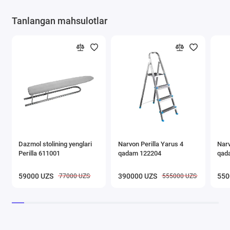
Tanlangan mahsulotlar
Dazmol stolining yenglari
Narvon Perilla Yarus 4
Narv
Perilla 611001
qadam 122204
qad
59000 UZS
390000 UZS
550
77000 UZS
555000 UZS