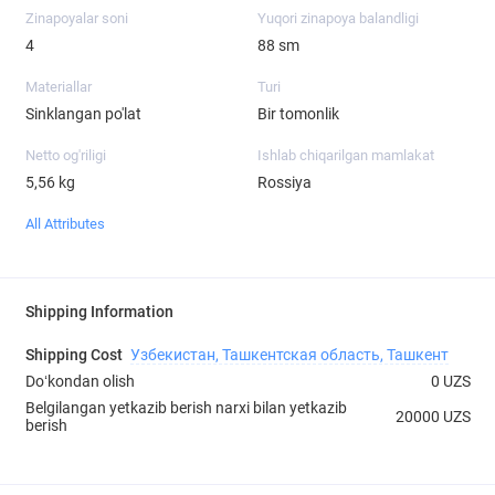
Zinapoyalar soni
Yuqori zinapoya balandligi
4
88 sm
Materiallar
Turi
Sinklangan po'lat
Bir tomonlik
Netto og'riligi
Ishlab chiqarilgan mamlakat
5,56 kg
Rossiya
All Attributes
Shipping Information
Shipping Cost
Узбекистан, Ташкентская область, Ташкент
Doʻkondan olish
0 UZS
Belgilangan yetkazib berish narxi bilan yetkazib
20000 UZS
berish