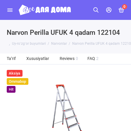
0
Narvon Perilla UFUK 4 qadam 122104
Uy-roʻzgʻor buyumlari
Narvonlar
Narvon Perilla UFUK 4 qadam 1221
Ta’rif
Xususiyatlar
Reviews
0
FAQ
2
Aksiya
Ommabop
Hit