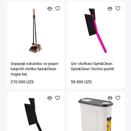
Qopqoqli xokandoz va yuqori
Qor cho'tkasi Spin&Clean
tutqichli cho'tka Spin&Clean
Spin&Clean Techno pushti
Vogue bej
270 000 UZS
58 000 UZS