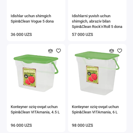
Idishlar uchun shimgich
Idishlarni yuvish uchun
Spin&Clean Vogue 5 dona
shimgich, abraziv bilan
Spin&Clean Rock'n'Roll 5 dona
36 000 UZS
57 000 UZS
Konteyner oziq-ovqat uchun
Konteyner oziq-ovqat uchun
Spin&Clean VITAmania, 4.5 L
Spin&Clean VITAmania, 6 L
96 000 UZS
98 000 UZS