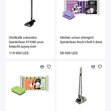
Cho'tkalik xokandoz
Idishlar uchun shimgich
Spin&Clean STONE uzun
Spin&Clean Rock'n'Roll 5 dona
tutqichli quyuq tosh
119 000 UZS
58 000 UZS