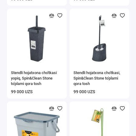
Stendli hojatxona cho'tkasi
Stendli hojatxona cho'tkasi,
yopiq, Spin&Clean Stone
Spin&Clean Stone to'plami
to'plami qora tosh
qora tosh
99 000 UZS
99 000 UZS