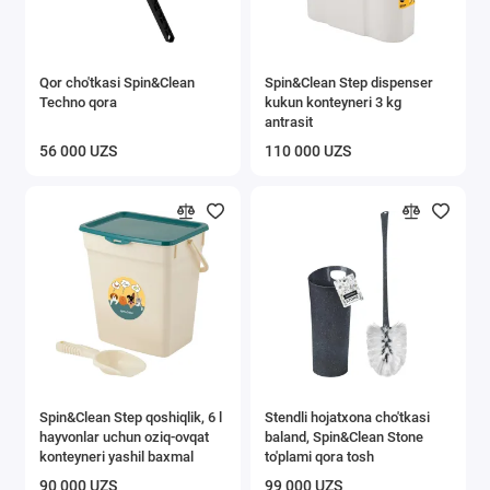
Qor cho'tkasi Spin&Clean
Spin&Clean Step dispenser
Techno qora
kukun konteyneri 3 kg
antrasit
56 000 UZS
110 000 UZS
Spin&Clean Step qoshiqlik, 6 l
Stendli hojatxona cho'tkasi
hayvonlar uchun oziq-ovqat
baland, Spin&Clean Stone
konteyneri yashil baxmal
to'plami qora tosh
90 000 UZS
99 000 UZS