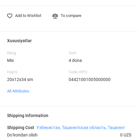
Add to Wishlist
To compare
Xususiyatlar
Rang
Soni
Mix
4 dona
Hajmi
Code IKPU
20х12х34 sm
04421001005000000
All Attributes
Shipping Information
Shipping Cost
Узбекистан, Ташкентская область, Ташкент
Doʻkondan olish
0 UZS