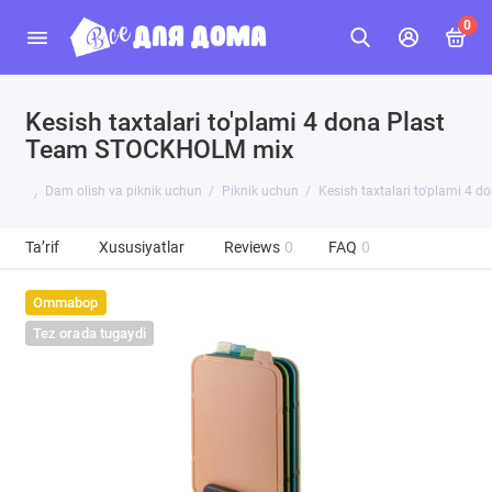
0
Kesish taxtalari to'plami 4 dona Plast
Team STOCKHOLM mix
Dam olish va piknik uchun
Piknik uchun
Kesish taxtalari to'plami 4
Ta’rif
Xususiyatlar
Reviews
0
FAQ
0
Ommabop
Tez orada tugaydi