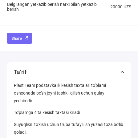
Belgilangan yetkazib berish narxi bilan yetkazib
20000 UZS
berish
Share
Ta’rif
Plast Team podstavkalik kesish taxtalari to'plami
oshxonada bo'sh joyni tashkil qilish uchun qulay
yechimdir.
To'plamga 4 ta kesish taxtasi kiradi
Suyuqlikni to'kish uchun truba tufayli ish yuzasi toza bo'lib
qoladi.