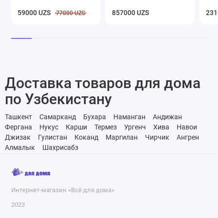
59000 UZS
857000 UZS
231
77000 UZS
Доставка товаров для дома
по Узбекистану
Ташкент
Самарканд
Бухара
Наманган
Андижан
Фергана
Нукус
Карши
Термез
Ургенч
Хива
Навои
Джизак
Гулистан
Коканд
Маргилан
Чирчик
Ангрен
Алмалык
Шахрисабз
Интернет-магазин «Всё для дома»
2023