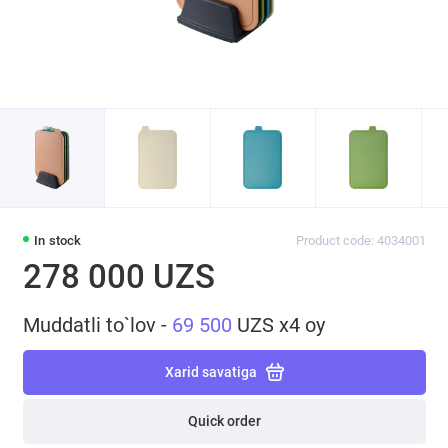
In stock
Product code: 4034001
278 000 UZS
Muddatli to`lov -
69 500
UZS x4 oy
Xarid savatiga
Quick order