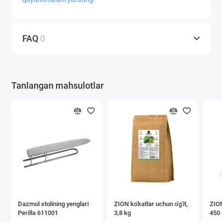
FAQ
0
Tanlangan mahsulotlar
Dazmol stolining yenglari
ZION ko'katlar uchun o'g'it,
ZION
Perilla 611001
3,8 kg
450 