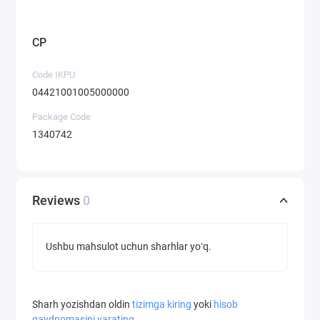
CP
Code IKPU
04421001005000000
Package Code
1340742
Reviews
0
Ushbu mahsulot uchun sharhlar yoʻq.
Sharh yozishdan oldin
tizimga kiring
yoki
hisob
qaydnomasini yarating