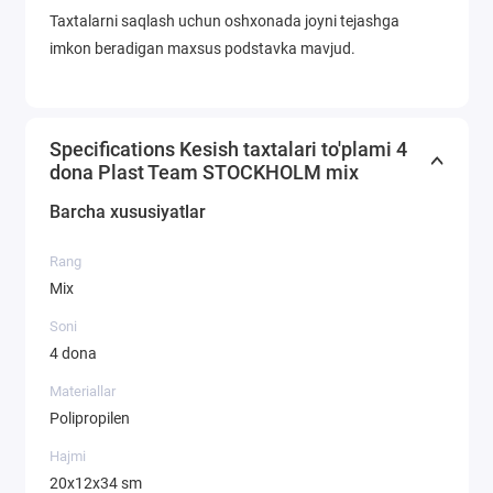
Taxtalarni saqlash uchun oshxonada joyni tejashga
imkon beradigan maxsus podstavka mavjud.
Specifications Kesish taxtalari to'plami 4
dona Plast Team STOCKHOLM mix
Barcha xususiyatlar
Rang
Mix
Soni
4 dona
Materiallar
Polipropilen
Hajmi
20х12х34 sm