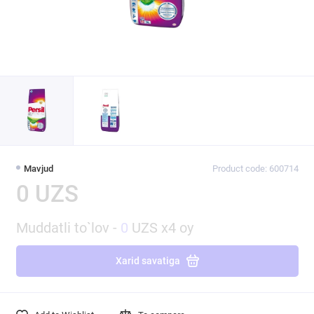
Mavjud
Product code: 600714
0 UZS
Muddatli to`lov -
0
UZS x4 oy
Xarid savatiga