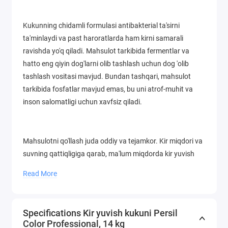
Kukunning chidamli formulasi antibakterial ta'sirni
ta'minlaydi va past haroratlarda ham kirni samarali
ravishda yo'q qiladi. Mahsulot tarkibida fermentlar va
hatto eng qiyin dog'larni olib tashlash uchun dog 'olib
tashlash vositasi mavjud. Bundan tashqari, mahsulot
tarkibida fosfatlar mavjud emas, bu uni atrof-muhit va
inson salomatligi uchun xavfsiz qiladi.
Mahsulotni qo'llash juda oddiy va tejamkor. Kir miqdori va
suvning qattiqligiga qarab, ma'lum miqdorda kir yuvish
kukuni qo'shilishi kerak.
Read More
Avtomatik kir yuvish mashinalarida yuvish:
Specifications Kir yuvish kukuni Persil
Color Professional, 14 kg
• (4-5 kg ​​kir uchun) yumshoq suvda - 190-300 ml,