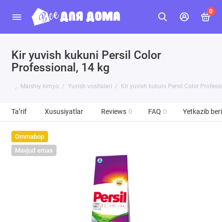
0
Kir yuvish kukuni Persil Color
Professional, 14 kg
Maishiy kimyo
Yuvish vositalari
Kir yuvish kukuni Persil Color Profess
Ta’rif
Xususiyatlar
Reviews
0
FAQ
0
Yetkazib beri
Ommabop
Mavjud emas