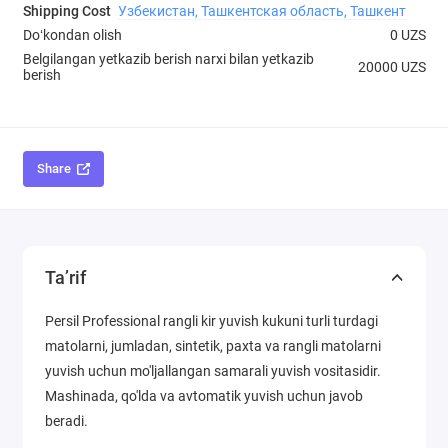
Shipping Cost
Узбекистан, Ташкентская область, Ташкент
Doʻkondan olish
0 UZS
Belgilangan yetkazib berish narxi bilan yetkazib
20000 UZS
berish
Share
Ta’rif
Persil Professional rangli kir yuvish kukuni turli turdagi
matolarni, jumladan, sintetik, paxta va rangli matolarni
yuvish uchun mo'ljallangan samarali yuvish vositasidir.
Mashinada, qo'lda va avtomatik yuvish uchun javob
beradi.