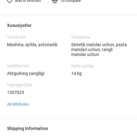
Add to Wishlist
To compare
Xususiyatlar
Yuvish turi
Yo'riqnoma
Mashina, qo'lda, avtomatik
Sintetik matolar uchun, paxta
matolari uchun, rangli
matolar uchun
Xushbo'y hid
Netto og'riligi
Atirgulning yangiligi
14 kg
Package Code
1307025
All Attributes
Shipping Information