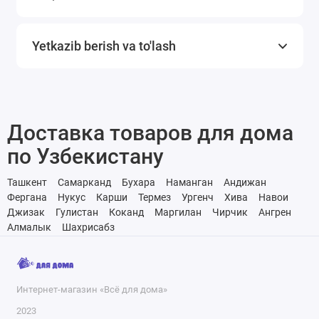
va sifatini saqlab qolishni, shuningdek, o‘zini zararli
ta’sirlardan himoya qilishni istagan har bir kishi uchun eng
Yetkazib berish va to'lash
yaxshi tanlovdir. Uning samaradorligi, ekologik tozaligi va
xavfsizligi butun dunyo bo'ylab iste'molchilar tomonidan
qadrlanadigan asosiy afzalliklardir.
Доставка товаров для дома
по Узбекистану
Ташкент
Самарканд
Бухара
Наманган
Андижан
Фергана
Нукус
Карши
Термез
Ургенч
Хива
Навои
Джизак
Гулистан
Коканд
Маргилан
Чирчик
Ангрен
Алмалык
Шахрисабз
Интернет-магазин «Всё для дома»
2023