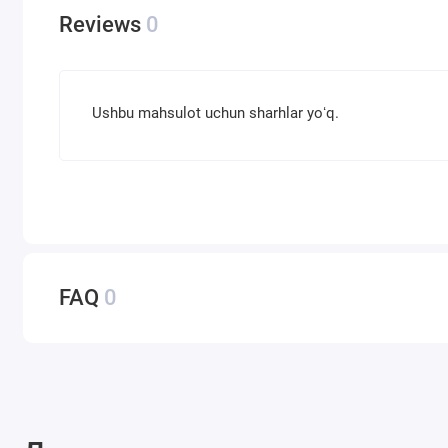
Reviews
0
Ushbu mahsulot uchun sharhlar yoʻq.
FAQ
0