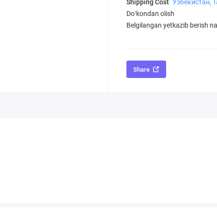
Shipping Cost
Узбекистан, 
Doʻkondan olish
Belgilangan yetkazib berish nar
Share