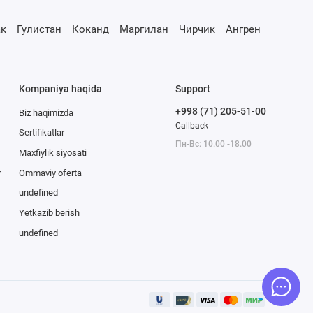
к
Гулистан
Коканд
Маргилан
Чирчик
Ангрен
Kompaniya haqida
Support
+998 (71) 205-51-00
Biz haqimizda
Callback
Sertifikatlar
Пн-Вс: 10.00 -18.00
Maxfiylik siyosati
r
Ommaviy oferta
undefined
Yetkazib berish
undefined