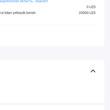
Ташкентская область, Ташкент
0 UZS
xi bilan yetkazib berish
20000 UZS