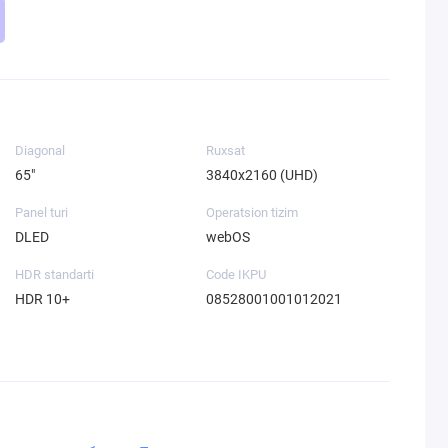
Diagonal
Ruxsat
65"
3840x2160 (UHD)
Panel turi
Operatsion tizim
DLED
webOS
HDR standarti
Code IKPU
HDR 10+
08528001001012021