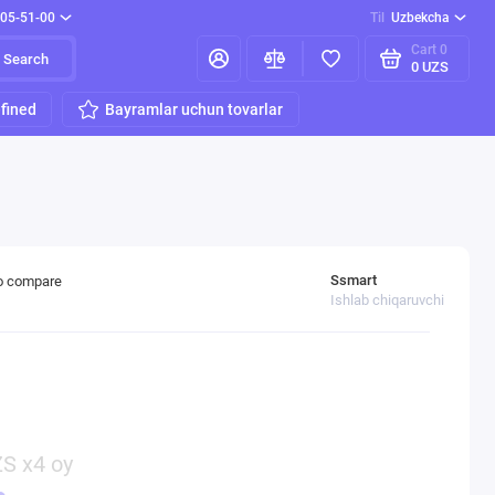
205-51-00
Til
Uzbekcha
Cart
0
Search
0 UZS
fined
Bayramlar uchun tovarlar
Ssmart
o compare
Ishlab chiqaruvchi
S x4 oy