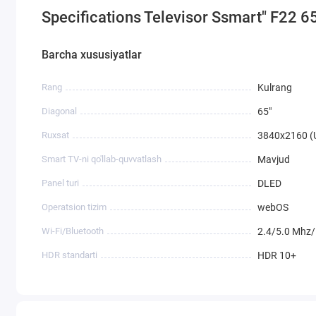
Specifications Televisor Ssmart" F22 6
Barcha xususiyatlar
Rang
Kulrang
Diagonal
65"
Ruxsat
3840x2160 (
Smart TV-ni qo'llab-quvvatlash
Mavjud
Panel turi
DLED
Operatsion tizim
webOS
Wi-Fi/Bluetooth
2.4/5.0 Mhz/
HDR standarti
HDR 10+