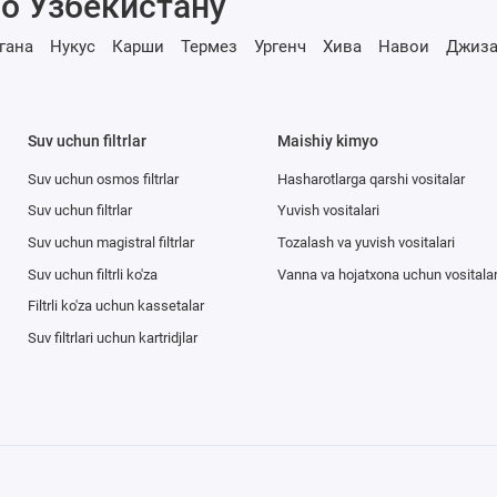
о Узбекистану
гана
Нукус
Карши
Термез
Ургенч
Хива
Навои
Джиза
Suv uchun filtrlar
Maishiy kimyo
Suv uchun osmos filtrlar
Hasharotlarga qarshi vositalar
Suv uchun filtrlar
Yuvish vositalari
Suv uchun magistral filtrlar
Tozalash va yuvish vositalari
Suv uchun filtrli ko'za
Vanna va hojatxona uchun vositala
Filtrli ko'za uchun kassetalar
Suv filtrlari uchun kartridjlar