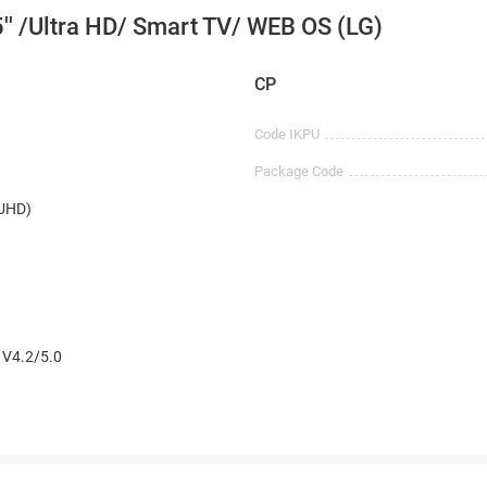
5'' /Ultra HD/ Smart TV/ WEB OS (LG)
CP
Code IKPU
Package Code
UHD)
 V4.2/5.0