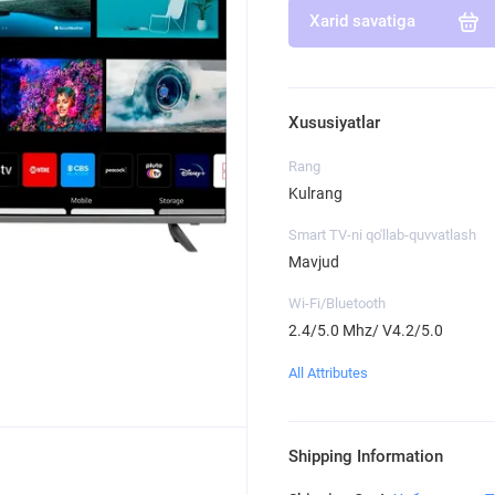
Xarid savatiga
Xususiyatlar
Rang
Kulrang
Smart TV-ni qo'llab-quvvatlash
Mavjud
Wi-Fi/Bluetooth
2.4/5.0 Mhz/ V4.2/5.0
All Attributes
Shipping Information