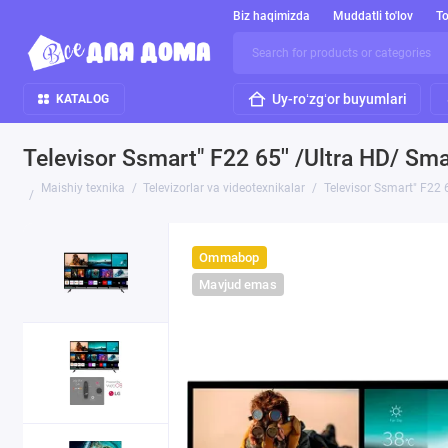
Biz haqimizda
Muddatli to'lov
To
Uy-roʻzgʻor buyumlari
KATALOG
Televisor Ssmart" F22 65'' /Ultra HD/ Sm
Maishiy texnika
Televizorlar va videotexnikalar
Televisor Ssmart" F22 
Ommabop
Mavjud emas