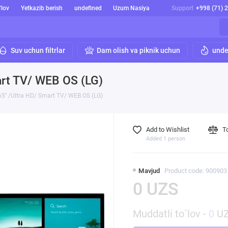
'lov
Yetkazib berish
undefined
Uzum Nasiya
Support
+998 (71) 
Suv uchun filtrlar
Dam olish va piknik uchun
unde
art TV/ WEB OS (LG)
65'' /Ultra HD/ Smart TV/ WEB OS (LG)
Add to Wishlist
T
Added 1 person
Mavjud
Product code: 900903
0 UZS
Muddatli to`lov -
0
UZ