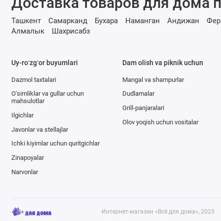
Доставка товаров для дома п
Ташкент
Самарканд
Бухара
Наманган
Андижан
Фер
Алмалык
Шахрисабз
Uy-roʻzgʻor buyumlari
Dam olish va piknik uchun
Dazmol taxtalari
Mangal va shampurlar
O'simliklar va gullar uchun
Dudlamalar
mahsulotlar
Grill-panjaralari
Ilgichlar
Olov yoqish uchun vositalar
Javonlar va stellajlar
Ichki kiyimlar uchun quritgichlar
Zinapoyalar
Narvonlar
Интернет-магазин «Всё для дома», 2023