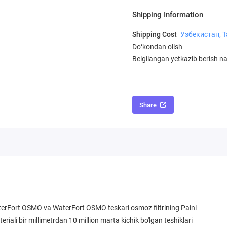
Shipping Information
Shipping Cost
Узбекистан, 
Doʻkondan olish
Belgilangan yetkazib berish nar
Share
rFort OSMO va WaterFort OSMO teskari osmoz filtrining Paini
iali bir millimetrdan 10 million marta kichik bo'lgan teshiklari