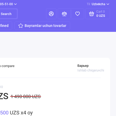
205-51-00
Til
Uzbekcha
Cart
0
Search
0 UZS
fined
Bayramlar uchun tovarlar
Барьер
o compare
Ishlab chiqaruvchi
10
ZS
1 490 000 UZS
 500
UZS x4 oy