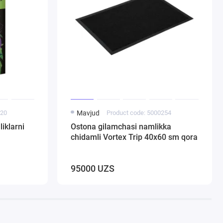
020
Mavjud
Product code: 5000254
iklarni
Ostona gilamchasi namlikka
chidamli Vortex Trip 40х60 sm qora
95000 UZS