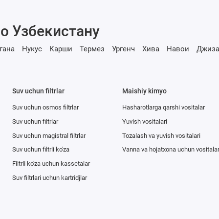
о Узбекистану
гана
Нукус
Карши
Термез
Ургенч
Хива
Навои
Джиза
Suv uchun filtrlar
Maishiy kimyo
Suv uchun osmos filtrlar
Hasharotlarga qarshi vositalar
Suv uchun filtrlar
Yuvish vositalari
Suv uchun magistral filtrlar
Tozalash va yuvish vositalari
Suv uchun filtrli ko'za
Vanna va hojatxona uchun vositala
Filtrli ko'za uchun kassetalar
Suv filtrlari uchun kartridjlar