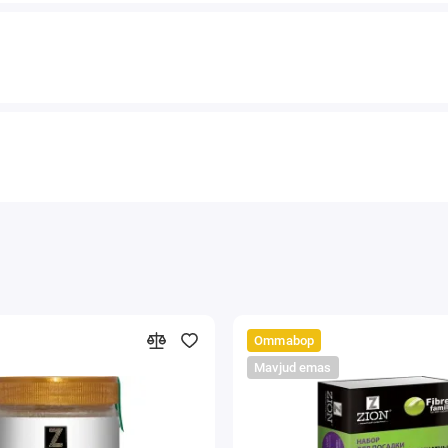
Ommabop
Mavjud emas