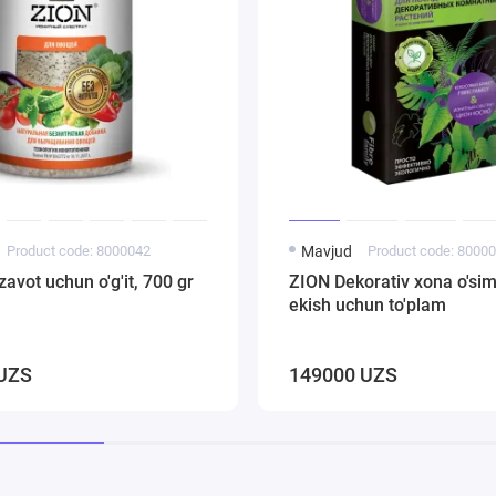
Product code: 8000042
Mavjud
Product code: 8000
avot uchun o'g'it, 700 gr
ZION Dekorativ xona o'siml
ekish uchun to'plam
UZS
149000 UZS