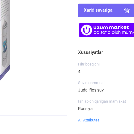
Xarid savatiga
Xususiyatlar
Filtr bosqichi
4
Suv muammosi
Juda iflos suv
Ishlab chiqarilgan mamlakat
Rossiya
All Attributes