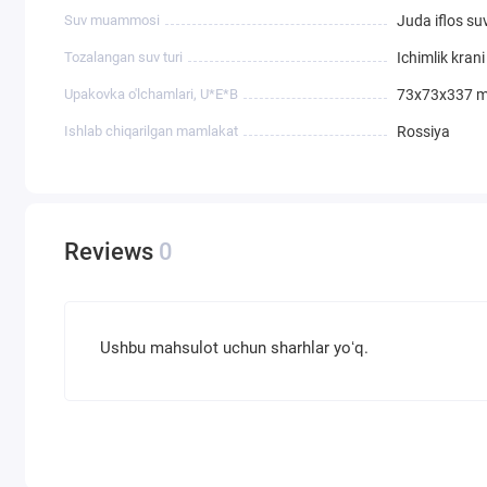
Suv muammosi
Juda iflos su
Tozalangan suv turi
Ichimlik krani
Upakovka o'lchamlari, U*E*B
73x73x337 
Ishlab chiqarilgan mamlakat
Rossiya
Reviews
0
Ushbu mahsulot uchun sharhlar yoʻq.