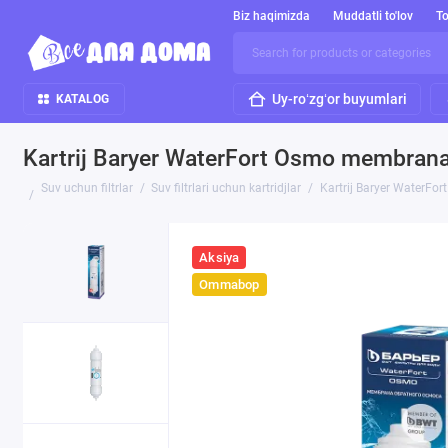
Biz haqimizda
Muddatli to'lov
To
Uy-roʻzgʻor buyumlari
KATALOG
Kartrij Baryer WaterFort Osmo membran
Suv uchun filtrlar
Suv filtrlari uchun kartridjlar
Kartrij Baryer WaterF
Aksiya
Ommabop