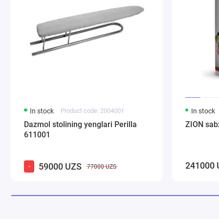
In stock
Product code: 2004001
In stock
Dazmol stolining yenglari Perilla
ZION sabz
611001
241000 
59000 UZS
-
77000 UZS