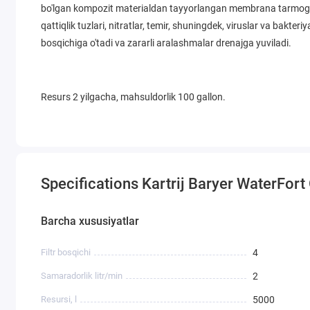
bo'lgan kompozit materialdan tayyorlangan membrana tarmog'id
qattiqlik tuzlari, nitratlar, temir, shuningdek, viruslar va bakter
bosqichiga o'tadi va zararli aralashmalar drenajga yuviladi.
Resurs 2 yilgacha, mahsuldorlik 100 gallon.
Specifications Kartrij Baryer WaterFo
Barcha xususiyatlar
Filtr bosqichi
4
Samaradorlik litr/min
2
Resursi, l
5000