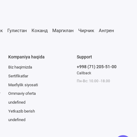
к
Гулистан
Коканд
Маргилан
Чирчик
Ангрен
Kompaniya haqida
Support
+998 (71) 205-51-00
Biz haqimizda
Callback
Sertifikatlar
Пн-Вс: 10.00 -18.00
Maxfiylik siyosati
r
Ommaviy oferta
undefined
Yetkazib berish
undefined