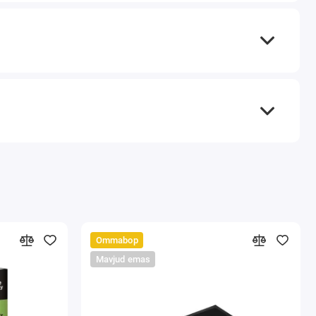
Ommabop
Mavjud emas