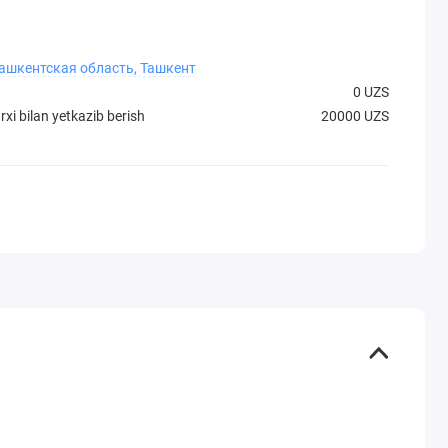
Ташкентская область, Ташкент
0 UZS
xi bilan yetkazib berish
20000 UZS