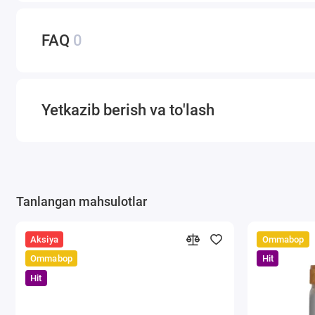
FAQ
0
Yetkazib berish va to'lash
Tanlangan mahsulotlar
Aksiya
Ommabop
Ommabop
Hit
Hit