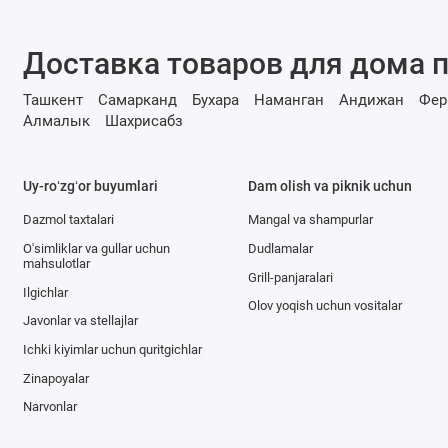
Доставка товаров для дома п
Ташкент
Самарканд
Бухара
Наманган
Андижан
Фер
Алмалык
Шахрисабз
Uy-roʻzgʻor buyumlari
Dam olish va piknik uchun
Dazmol taxtalari
Mangal va shampurlar
O'simliklar va gullar uchun
Dudlamalar
mahsulotlar
Grill-panjaralari
Ilgichlar
Olov yoqish uchun vositalar
Javonlar va stellajlar
Ichki kiyimlar uchun quritgichlar
Zinapoyalar
Narvonlar