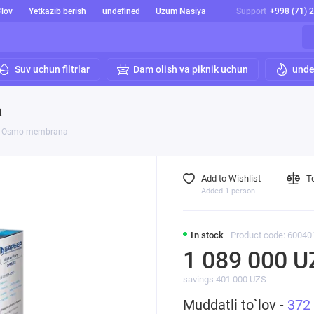
'lov
Yetkazib berish
undefined
Uzum Nasiya
Support
+998 (71) 
Suv uchun filtrlar
Dam olish va piknik uchun
unde
a
ort Osmo membrana
Add to Wishlist
T
Added 1 person
In stock
Product code: 60040
1 089 000 U
savings 401 000 UZS
Muddatli to`lov -
372