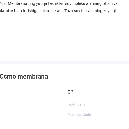
ir. Membrananing yupqa teshiklari suv molekulalarining o'tishi va
iyalarni ushlab turishiga imkon beradi. Toza suv filtrlashning keyingi
rt Osmo membrana
CP
Code IKPU
Package Code