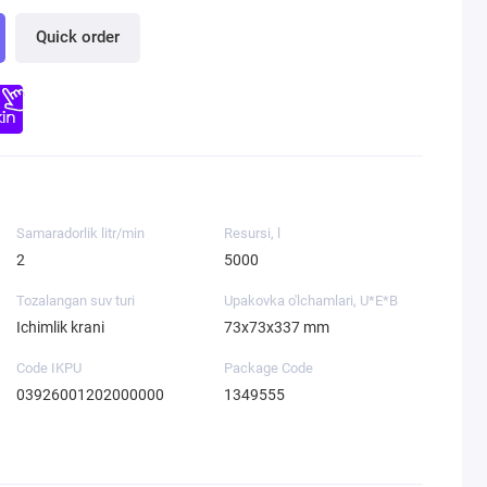
Quick order
Samaradorlik litr/min
Resursi, l
2
5000
Tozalangan suv turi
Upakovka o'lchamlari, U*E*B
Ichimlik krani
73x73x337 mm
Code IKPU
Package Code
03926001202000000
1349555