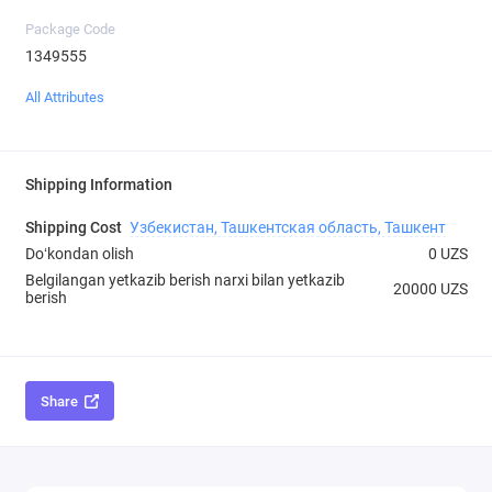
Package Code
1349555
All Attributes
Shipping Information
Shipping Cost
Узбекистан, Ташкентская область, Ташкент
Doʻkondan olish
0 UZS
Belgilangan yetkazib berish narxi bilan yetkazib
20000 UZS
berish
Share