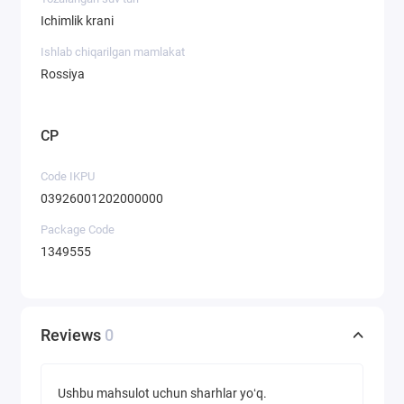
Ichimlik krani
Ishlab chiqarilgan mamlakat
Rossiya
CP
Code IKPU
03926001202000000
Package Code
1349555
Reviews
0
Ushbu mahsulot uchun sharhlar yoʻq.