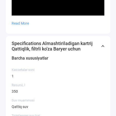
Read More
Specifications Almashtiriladigan kartrij
Qattiqlik, filtrli ko'za Baryer uchun
Barcha xususiyatlar
Kassetalar soni
1
Resursi, l
350
Suv muammosi
Qattiq suv
Tozalangan suv turi