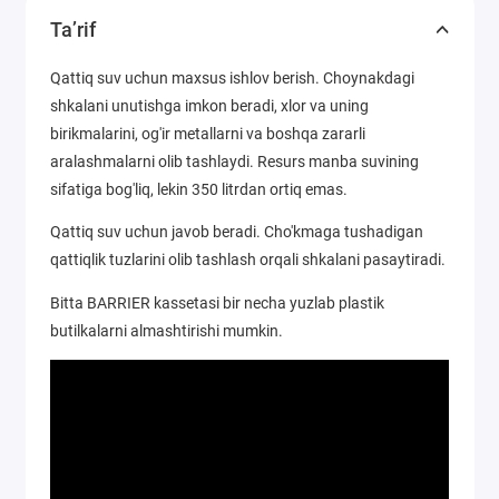
Ta’rif
Qattiq suv uchun maxsus ishlov berish. Choynakdagi
shkalani unutishga imkon beradi, xlor va uning
birikmalarini, og'ir metallarni va boshqa zararli
aralashmalarni olib tashlaydi. Resurs manba suvining
sifatiga bog'liq, lekin 350 litrdan ortiq emas.
Qattiq suv uchun javob beradi. Cho'kmaga tushadigan
qattiqlik tuzlarini olib tashlash orqali shkalani pasaytiradi.
Bitta BARRIER kassetasi bir necha yuzlab plastik
butilkalarni almashtirishi mumkin.