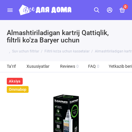
0
Almashtiriladigan kartrij Qattiqlik,
filtrli ko'za Baryer uchun
Suv uchun filtrlar
Filtrli ko'za uchun kassetalar
Almashtiriladigan kartrij
Ta’rif
Xususiyatlar
Reviews
0
FAQ
0
Yetkazib beri
Aksiya
Ommabop