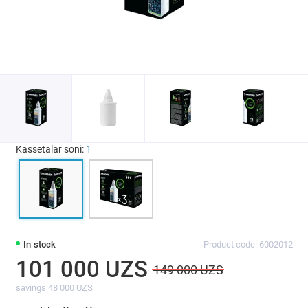
Kassetalar soni:
1
In stock
Product code: 6002012
101 000 UZS
149 000 UZS
savings 48 000 UZS