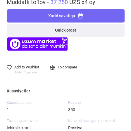
Muddatli to`lov -
37 250
UZS x4 oy
Xarid savatiga
Quick order
Add to Wishlist
To compare
Added 1 person
Xususiyatlar
Kassetalar soni
Resursi, l
1
350
Tozalangan suv turi
Ishlab chiqarilgan mamlakat
Ichimlik krani
Rossiya