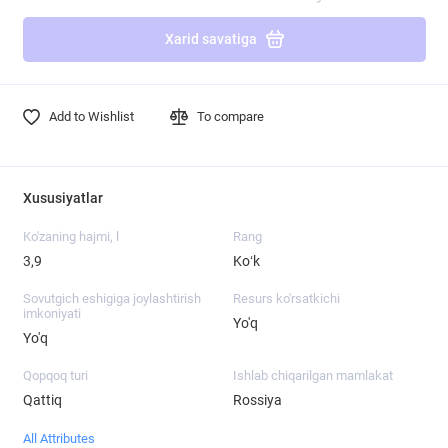
Xarid savatiga
Add to Wishlist
To compare
Xususiyatlar
Ko'zaning hajmi, l
Rang
3,9
Koʻk
Sovutgich eshigiga joylashtirish
Resurs ko'rsatkichi
imkoniyati
Yo'q
Yo'q
Qopqoq turi
Ishlab chiqarilgan mamlakat
Qattiq
Rossiya
All Attributes