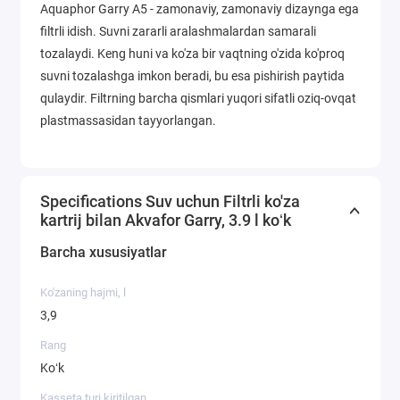
Aquaphor Garry A5 - zamonaviy, zamonaviy dizaynga ega
filtrli idish. Suvni zararli aralashmalardan samarali
tozalaydi. Keng huni va ko'za bir vaqtning o'zida ko'proq
suvni tozalashga imkon beradi, bu esa pishirish paytida
qulaydir. Filtrning barcha qismlari yuqori sifatli oziq-ovqat
plastmassasidan tayyorlangan.
Specifications Suv uchun Filtrli ko'za
kartrij bilan Akvafor Garry, 3.9 l koʻk
Barcha xususiyatlar
Ko'zaning hajmi, l
3,9
Rang
Koʻk
Kasseta turi kiritilgan