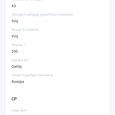
А5
Sovutgich eshigiga joylashtirish imkoniyati
Yo'q
Resurs ko'rsatkichi
Yo'q
Resursi, l
350
Qopqoq turi
Qattiq
Ishlab chiqarilgan mamlakat
Rossiya
CP
Code IKPU