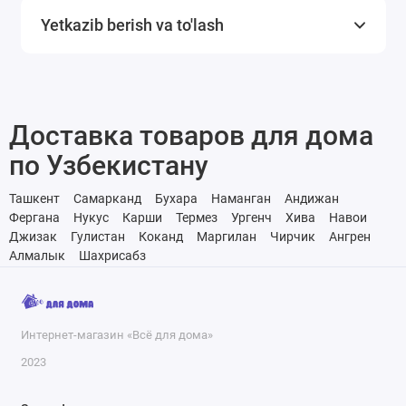
Yetkazib berish va to'lash
Доставка товаров для дома
по Узбекистану
Ташкент
Самарканд
Бухара
Наманган
Андижан
Фергана
Нукус
Карши
Термез
Ургенч
Хива
Навои
Джизак
Гулистан
Коканд
Маргилан
Чирчик
Ангрен
Алмалык
Шахрисабз
Интернет-магазин «Всё для дома»
2023