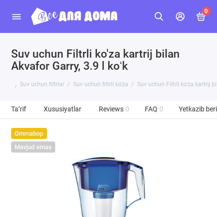
0
Suv uchun Filtrli ko'za kartrij bilan
Akvafor Garry, 3.9 l koʻk
Suv uchun filtrlar
Suv uchun filtrli ko'za
Suv uchun Filtrli ko'za kartrij b
Ta’rif
Xususiyatlar
Reviews
0
FAQ
0
Yetkazib beri
Ommabop
Mavjud emas