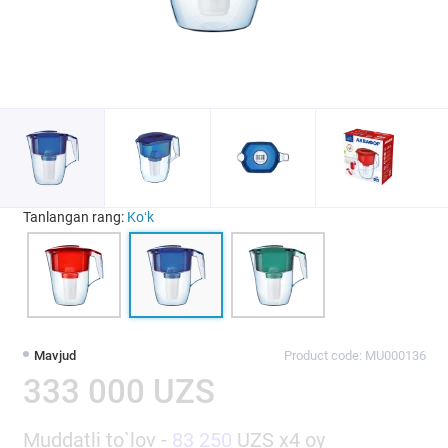
Tanlangan rang:
Koʻk
Mavjud
Product code: MU000136
333 000 UZS
Muddatli to`lov -
83 250
UZS x4 oy