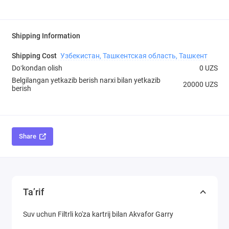
Shipping Information
Shipping Cost
Узбекистан, Ташкентская область, Ташкент
Doʻkondan olish
0 UZS
Belgilangan yetkazib berish narxi bilan yetkazib
20000 UZS
berish
Share
Ta’rif
Suv uchun Filtrli ko'za kartrij bilan Akvafor Garry