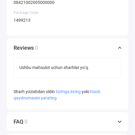
08421002005000000
Package Code
1499213
Reviews
0
Ushbu mahsulot uchun sharhlar yoʻq.
Sharh yozishdan oldin
tizimga kiring
yoki
hisob
qaydnomasini yarating
FAQ
0