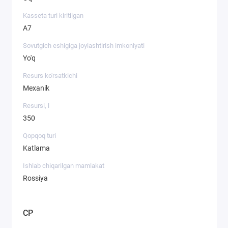
oshmaydi). Yumshoq suvda oshpazlik ingredientlarining
ta'mi va xushbo'yligi yaxshiroq ochiladi, shuning uchun uni
Kasseta turi kiritilgan
pishirish afzalroqdir.
A7
Sovutgich eshigiga joylashtirish imkoniyati
Yo'q
Resurs ko'rsatkichi
Mexanik
Resursi, l
350
Qopqoq turi
Katlama
Ishlab chiqarilgan mamlakat
Rossiya
CP