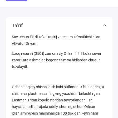
Ta’rif
Suv uchun Filtrli ko'za kartrij va resurs ko'rsatkichi bilan
Akvafor Orlean
Uzoq resursli (350 l) zamonaviy Orlean filtrli ko'za suvni
zararli aralashmalar, begona ta'm va hidlardan chuqur
tozalaydi.
Orlean haqiqiy shisha idish kabi puflanadi. Shuningdek, u
shisha va plastmassaning eng yaxshisini birlashtirgan
Eastman Tritan kopoliesteridan tayyorlangan. Ish
hayratlanarli darajada oddiy, shuning uchun Orlean
idishlarni yuvish mashinasida 100 tsikldan keyin ham