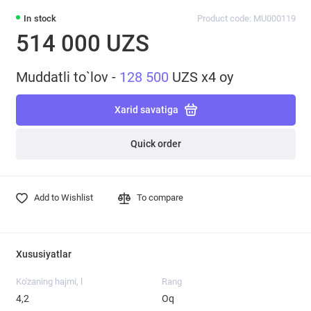
In stock
Product code: MU000119
514 000 UZS
Muddatli to`lov -
128 500
UZS x4 oy
Xarid savatiga
Quick order
Add to Wishlist
To compare
Xususiyatlar
Ko'zaning hajmi, l
Rang
4,2
Oq