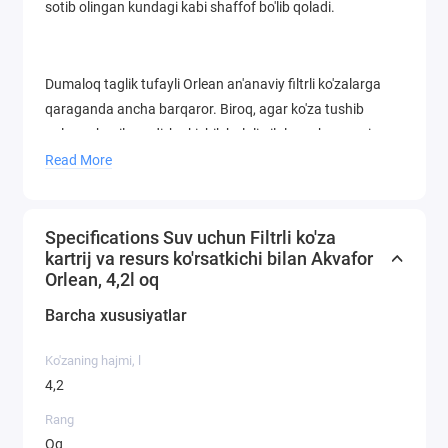
sotib olingan kundagi kabi shaffof bo'lib qoladi.
Dumaloq taglik tufayli Orlean an'anaviy filtrli ko'zalarga
qaraganda ancha barqaror. Biroq, agar ko'za tushib
qolsa, u buzilmaydi, bu kichik bolali oilalar uchun ayniqsa
yaxshi variant.
Read More
Har doim toza suv ichish uchun ko'zadagi modulni o'z
vaqtida almashtirishni unutmaslik kerak. O'rnatilgan
Specifications Suv uchun Filtrli ko'za
mexanik hisoblagich bunga yordam beradi. Suv
kartrij va resurs ko'rsatkichi bilan Akvafor
to'ldiruvchi qopqog'ini har ochganingizda filtrlangan
Orlean, 4,2l oq
litrlarni hisobga oladi.
Barcha xususiyatlar
Ko'zaning hajmi, l
A7 moduli suvning mineral tarkibini saqlab qoladi, shuning
4,2
uchun u yumshoq suvli hududlarda foydalanish uchun
Rang
mo'ljallangan (choynak miqyosi yo'q, qattiqligi 2 meq/l dan
Oq