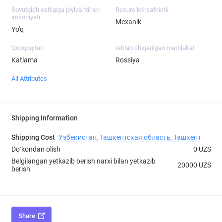
Sovutgich eshigiga joylashtirish
Resurs ko'rsatkichi
imkoniyati
Mexanik
Yo'q
Qopqoq turi
Ishlab chiqarilgan mamlakat
Katlama
Rossiya
All Attributes
Shipping Information
Shipping Cost
Узбекистан, Ташкентская область, Ташкент
Doʻkondan olish
0 UZS
Belgilangan yetkazib berish narxi bilan yetkazib
20000 UZS
berish
Share