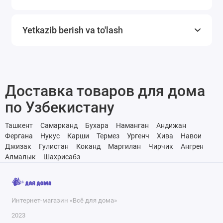
Yetkazib berish va to'lash
Доставка товаров для дома
по Узбекистану
Ташкент
Самарканд
Бухара
Наманган
Андижан
Фергана
Нукус
Карши
Термез
Ургенч
Хива
Навои
Джизак
Гулистан
Коканд
Маргилан
Чирчик
Ангрен
Алмалык
Шахрисабз
Интернет-магазин «Всё для дома»
2023