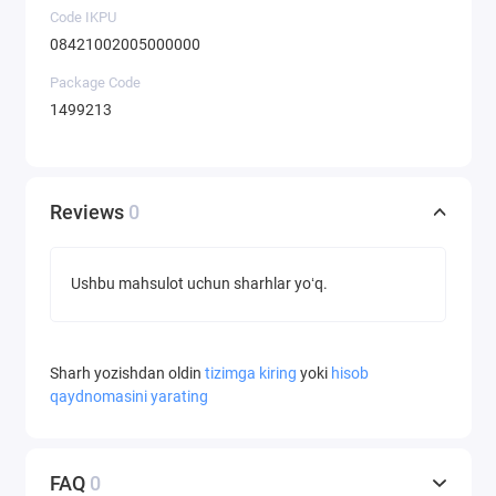
Code IKPU
08421002005000000
Package Code
1499213
Reviews
0
Ushbu mahsulot uchun sharhlar yoʻq.
Sharh yozishdan oldin
tizimga kiring
yoki
hisob
qaydnomasini yarating
FAQ
0