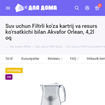
0
Suv uchun Filtrli ko'za kartrij va resurs
ko'rsatkichi bilan Akvafor Orlean, 4,2l
oq
Suv uchun filtrlar
Suv uchun filtrli ko'za
Suv uchun Filtrli ko'za kartrij v
Ta’rif
Xususiyatlar
Reviews
0
FAQ
0
Yetkazib beri
Ommabop
Hit