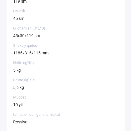
119 sm
4 ta keng savat
Uzunlik
qulay metall stol
45 sm
Uzun bo'yli narsalar uchun pastki savatlar orasidagi
O'lchamlari (U*E*B)
masofani oshirish imkoniyati
45х30х119 sm
Harakatlatirish uchun plastik g‘ildiraklar
Kichik narsalar uchun plastik ilgak
Shaxsiy qadoq
har bir savat 10 kg gacha yukni ko’tara oladi
1185х315х115 mm
Netto og'riligi
5 kg
Brutto og'irligi
5,6 kg
Muddat
10 yil
Ishlab chiqarilgan mamlakat
Rossiya