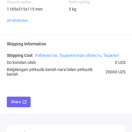
Shaxsiy qadoq
Netto og'riligi
1185х315х115 mm
5 kg
All Attributes
Shipping Information
Shipping Cost
Узбекистан, Ташкентская область, Ташкент
Doʻkondan olish
0 UZS
Belgilangan yetkazib berish narxi bilan yetkazib
20000 UZS
berish
Share