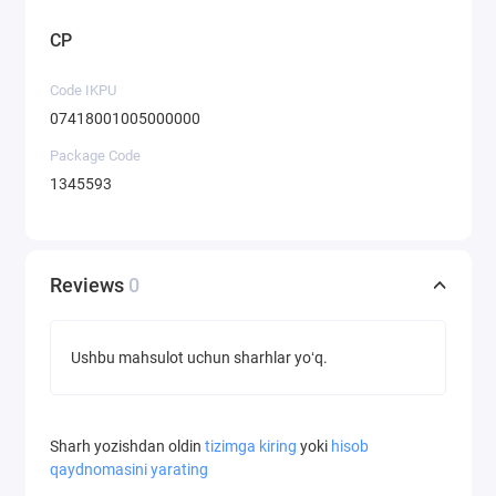
CP
Code IKPU
07418001005000000
Package Code
1345593
Reviews
0
Ushbu mahsulot uchun sharhlar yoʻq.
Sharh yozishdan oldin
tizimga kiring
yoki
hisob
qaydnomasini yarating