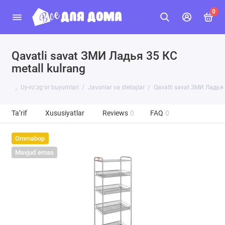
0
Qavatli savat ЗМИ Ладья 35 КС
metall kulrang
Uy-roʻzgʻor buyumlari
Javonlar va stellajlar
Qavatli savat ЗМИ Ладья 
Ta’rif
Xususiyatlar
Reviews
0
FAQ
0
Ommabop
Mavjud emas