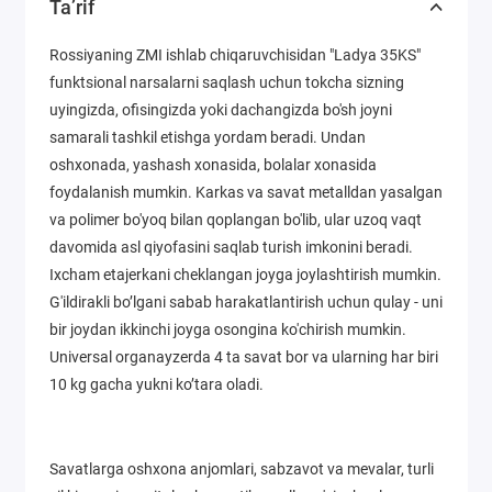
Ta’rif
Rossiyaning ZMI ishlab chiqaruvchisidan "Ladya 35KS"
funktsional narsalarni saqlash uchun tokcha sizning
uyingizda, ofisingizda yoki dachangizda bo'sh joyni
samarali tashkil etishga yordam beradi. Undan
oshxonada, yashash xonasida, bolalar xonasida
foydalanish mumkin. Karkas va savat metalldan yasalgan
va polimer bo'yoq bilan qoplangan bo'lib, ular uzoq vaqt
davomida asl qiyofasini saqlab turish imkonini beradi.
Ixcham etajerkani cheklangan joyga joylashtirish mumkin.
G'ildirakli bo’lgani sabab harakatlantirish uchun qulay - uni
bir joydan ikkinchi joyga osongina ko'chirish mumkin.
Universal organayzerda 4 ta savat bor va ularning har biri
10 kg gacha yukni ko’tara oladi.
Savatlarga oshxona anjomlari, sabzavot va mevalar, turli