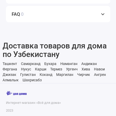
FAQ
0
Доставка товаров для дома
по Узбекистану
Ташкент
Самарканд
Бухара
Наманган
Андижан
Фергана
Нукус
Карши
Термез
Ургенч
Хива
Навои
Джизак
Гулистан
Коканд
Маргилан
Чирчик
Ангрен
Алмалык
Шахрисабз
Интернет-магазин «Всё для дома»
2023