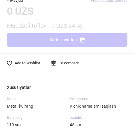
Mavjud
Product code: 300619
0 UZS
Muddatli to`lov -
0
UZS x4 oy
Xarid savatiga
Add to Wishlist
To compare
Xususiyatlar
Rang
Yo'riqnoma
Metall kulrang
Kichik narsalarni saqlash
Balandligi
Uzunlik
119 sm
45 sm