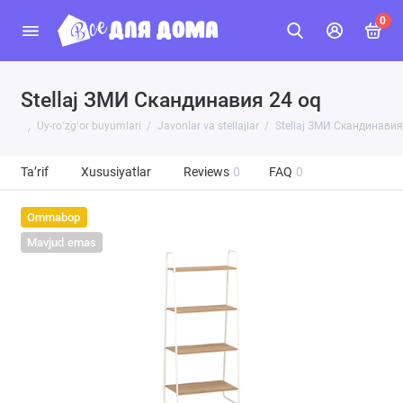
0
Stellaj ЗМИ Скандинавия 24 oq
Uy-roʻzgʻor buyumlari
Javonlar va stellajlar
Stellaj ЗМИ Скандинавия
Ta’rif
Xususiyatlar
Reviews
0
FAQ
0
Ommabop
Mavjud emas