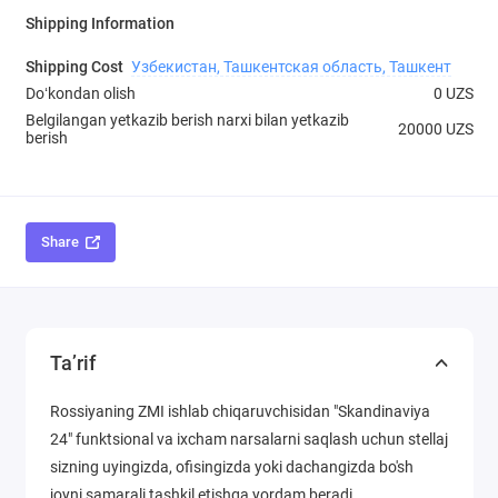
Shipping Information
Shipping Cost
Узбекистан, Ташкентская область, Ташкент
Doʻkondan olish
0 UZS
Belgilangan yetkazib berish narxi bilan yetkazib
20000 UZS
berish
Share
Ta’rif
Rossiyaning ZMI ishlab chiqaruvchisidan "Skandinaviya
24" funktsional va ixcham narsalarni saqlash uchun stellaj
sizning uyingizda, ofisingizda yoki dachangizda bo'sh
joyni samarali tashkil etishga yordam beradi.