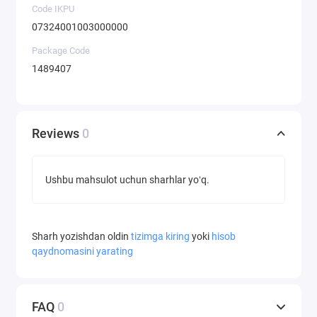
Code IKPU
07324001003000000
Package Code
1489407
Reviews
0
Ushbu mahsulot uchun sharhlar yoʻq.
Sharh yozishdan oldin
tizimga kiring
yoki
hisob
qaydnomasini yarating
FAQ
0