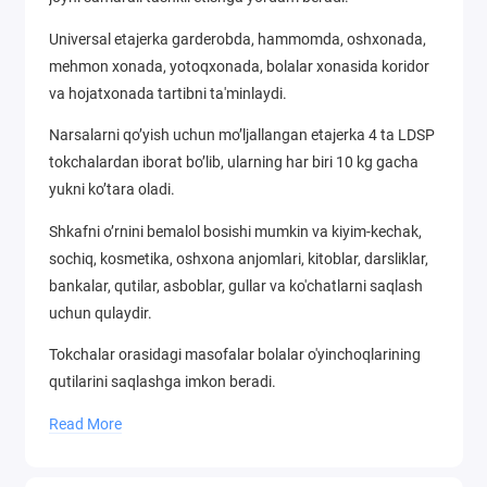
Universal etajerka garderobda, hammomda, oshxonada,
mehmon xonada, yotoqxonada, bolalar xonasida koridor
va hojatxonada tartibni ta'minlaydi.
Narsalarni qo’yish uchun mo’ljallangan etajerka 4 ta LDSP
tokchalardan iborat bo’lib, ularning har biri 10 kg gacha
yukni ko’tara oladi.
Shkafni o’rnini bemalol bosishi mumkin va kiyim-kechak,
sochiq, kosmetika, oshxona anjomlari, kitoblar, darsliklar,
bankalar, qutilar, asboblar, gullar va ko'chatlarni saqlash
uchun qulaydir.
Tokchalar orasidagi masofalar bolalar o'yinchoqlarining
qutilarini saqlashga imkon beradi.
Stellaj ishlab chiqarilgan material - metall va polimer-
Read More
kukunli qoplam tufayli uzoq vaqt davomida egasiga
xizmat qiladi.