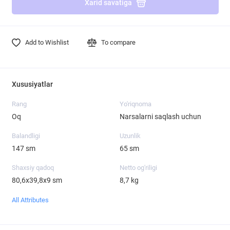
Xarid savatiga
Add to Wishlist
To compare
Xususiyatlar
Rang
Yo'riqnoma
Oq
Narsalarni saqlash uchun
Balandligi
Uzunlik
147 sm
65 sm
Shaxsiy qadoq
Netto og'riligi
80,6х39,8х9 sm
8,7 kg
All Attributes