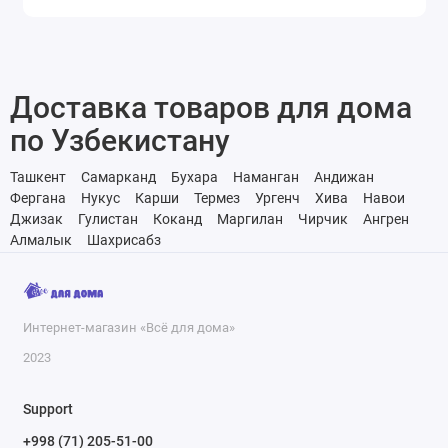
Доставка товаров для дома
по Узбекистану
Ташкент
Самарканд
Бухара
Наманган
Андижан
Фергана
Нукус
Карши
Термез
Ургенч
Хива
Навои
Джизак
Гулистан
Коканд
Маргилан
Чирчик
Ангрен
Алмалык
Шахрисабз
Интернет-магазин «Всё для дома»
2023
Support
+998 (71) 205-51-00