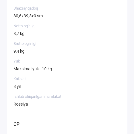
Shaxsiy qadoq
80,6х39,8х9 sm
Netto og'riligi
8,7 kg
Brutto og'irligi
9,4 kg
Yuk
Maksimal yuk - 10 kg
Kafolat
3 yil
Ishlab chiqarilgan mamlakat
Rossiya
CP